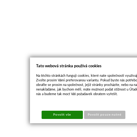
Tato webová stránka používá cookies
Na těchto stránkách fungují cookies, které naše společnosti využívaj
Zvolte prosím Vámi preferovanou variantu. Pokud byste nás potřebo
obraťte se prosím na společnost, jejíž stránky procházíte, nebo na 
nenakládáme, jak bychom měli, máte možnost podat stížnost u Úřadu
nás a budeme tak moct Váš požadavek obratem vyřešit.
Povolit vše
Povolit pouze nutné