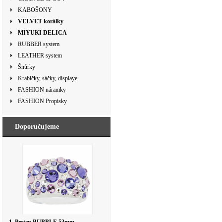
KABOŠONY
VELVET korálky
MIYUKI DELICA
RUBBER system
LEATHER system
Šnůrky
Krabičky, sáčky, displaye
FASHION náramky
FASHION Propisky
Doporučujeme