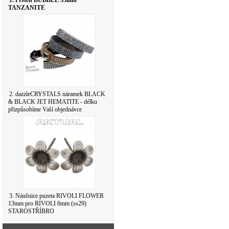
1. Prsten BUBBLE 53mm
TANZANITE
2. dazzleCRYSTALS náramek BLACK
& BLACK JET HEMATITE - délku
přizpůsobíme Vaší objednávce
3. Náušnice puzeta RIVOLI FLOWER
13mm pro RIVOLI 6mm (ss29)
STAROSTŘÍBRO