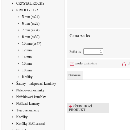
CRYSTAL ROCKS
RIVOLI - 1122
5 mm (ss24)
6 mm (ss29)
7 mm (ss34)
Cena za ks
8 mm (ss39)
10 mm (ss47)
12 mm
Počet ks
14 mm
16 mm
poslat známému
p
18 mm
Diskuse
Kotlíky
Šatony - nalepovací kamínky
Nalepovací kamínky
Nažehlovací kamínky
Našívací kameny
PŘEDCHOZÍ
PRODUKT
Tvarové kameny
Korálky
Korálky BeCharmed