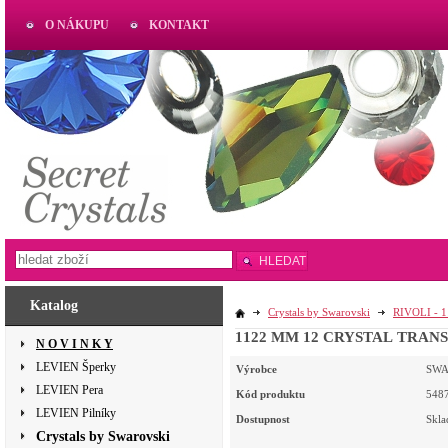
O NÁKUPU
KONTAKT
AKTUAL
www.aktual-koralky.cz
HLEDAT
Katalog
Crystals by Swarovski
RIVOLI - 
1122 MM 12 CRYSTAL TRANS
N O V I N K Y
LEVIEN Šperky
Výrobce
SWA
LEVIEN Pera
Kód produktu
548
LEVIEN Pilníky
Dostupnost
Skl
Crystals by Swarovski