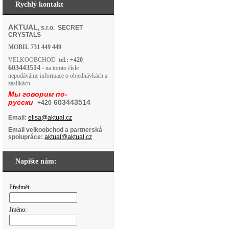
Rychlý kontakt
AKTUAL
, s.r.o. SECRET
CRYSTALS
MOBIL
731 449 449
VELKOOBCHOD
tel.: +420
603443514
- na tomto čísle
nepodáváme informace o objednávkách a
zásilkách
Мы говорим по-
русски
603443514
+420
Email:
elisa@aktual.cz
Email velkoobchod a partnerská
spolupráce:
aktual@aktual.cz
Napište nám:
Předmět:
Jméno: