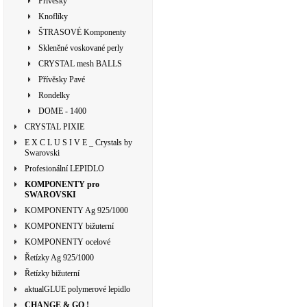
Přívěsky
Knoflíky
ŠTRASOVÉ Komponenty
Skleněné voskované perly
CRYSTAL mesh BALLS
Přívěsky Pavé
Rondelky
DOME - 1400
CRYSTAL PIXIE
E X C L U S I V E _ Crystals by
Swarovski
Profesionální LEPIDLO
KOMPONENTY pro
SWAROVSKI
KOMPONENTY Ag 925/1000
KOMPONENTY bižuterní
KOMPONENTY ocelové
Řetízky Ag 925/1000
Řetízky bižuterní
aktualGLUE polymerové lepidlo
CHANGE & GO !