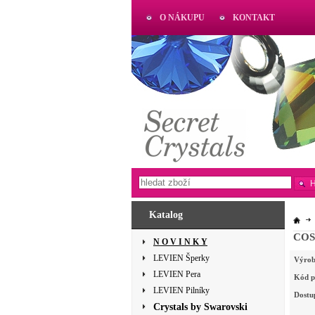
O NÁKUPU
KONTAKT
AKTUAL
www.aktual-koralky.cz
Katalog
COSM
N O V I N K Y
LEVIEN Šperky
Výrob
LEVIEN Pera
Kód p
LEVIEN Pilníky
Dostu
Crystals by Swarovski