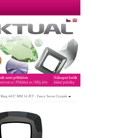
ník není přihlášen
Nákupní košík
strovat se
|
Přihlásit se
|
Můj účet
žádné položky
ing 4437 MM 14 JET - Fancy Secret Crystals