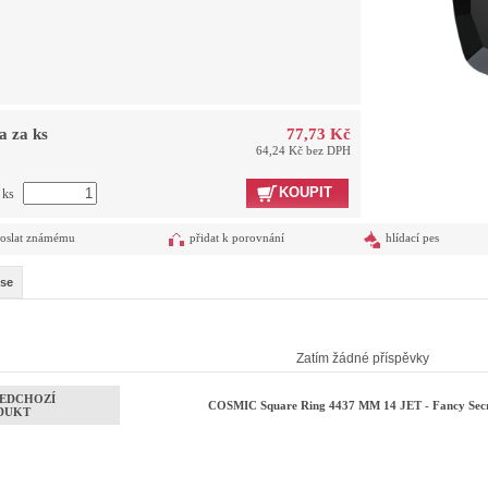
a za ks
77,73 Kč
64,24 Kč bez DPH
KOUPIT
 ks
oslat známému
přidat k porovnání
hlídací pes
se
Zatím žádné příspěvky
EDCHOZÍ
COSMIC Square Ring 4437 MM 14 JET - Fancy Secr
DUKT