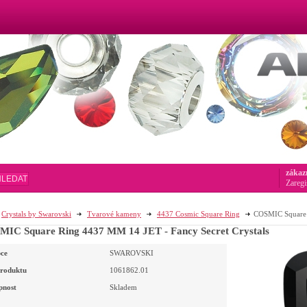
zákaz
HLEDAT
Zaregi
Crystals by Swarovski
Tvarové kameny
4437 Cosmic Square Ring
COSMIC Square R
IC Square Ring 4437 MM 14 JET - Fancy Secret Crystals
ce
SWAROVSKI
roduktu
1061862.01
pnost
Skladem