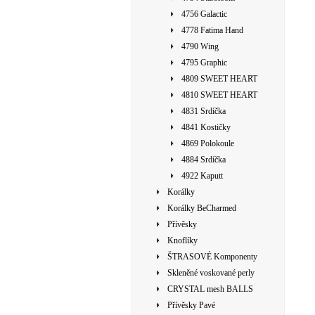
4756 Galactic
4778 Fatima Hand
4790 Wing
4795 Graphic
4809 SWEET HEART
4810 SWEET HEART
4831 Srdíčka
4841 Kostičky
4869 Polokoule
4884 Srdíčka
4922 Kaputt
Korálky
Korálky BeCharmed
Přívěsky
Knoflíky
ŠTRASOVÉ Komponenty
Skleněné voskované perly
CRYSTAL mesh BALLS
Přívěsky Pavé