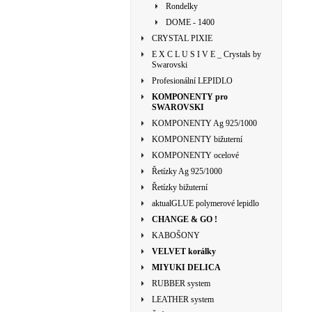
Rondelky
DOME - 1400
CRYSTAL PIXIE
E X C L U S I V E _ Crystals by
Swarovski
Profesionální LEPIDLO
KOMPONENTY pro
SWAROVSKI
KOMPONENTY Ag 925/1000
KOMPONENTY bižuterní
KOMPONENTY ocelové
Řetízky Ag 925/1000
Řetízky bižuterní
aktualGLUE polymerové lepidlo
CHANGE & GO !
KABOŠONY
VELVET korálky
MIYUKI DELICA
RUBBER system
LEATHER system