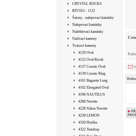
CRYSTAL ROCKS
RIVOLI - 1122
Šatony - nalepovací kamínky
Nalepovací kamínky
Nažehlovací kamínky
Cen
Našívací kameny
Tvarové kameny
4120 Oval
Počet
4122 Oval Rivoli
4137 Cosmic Oval
p
4139 Cosmic Ring
Disku
4161 Baguette Long
4162 Elongated Oval
4196 NAUTILUS
4200 Navette
4228 Xilion Navette
PŘ
PRO
4230 LEMON
4320 Hruška
4322 Teardrop