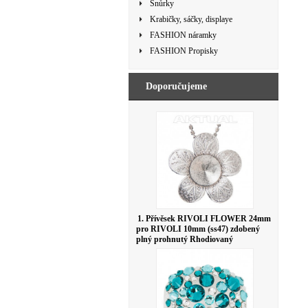
Šnůrky
Krabičky, sáčky, displaye
FASHION náramky
FASHION Propisky
Doporučujeme
1. Přívěsek RIVOLI FLOWER 24mm
pro RIVOLI 10mm (ss47) zdobený
plný prohnutý Rhodiovaný