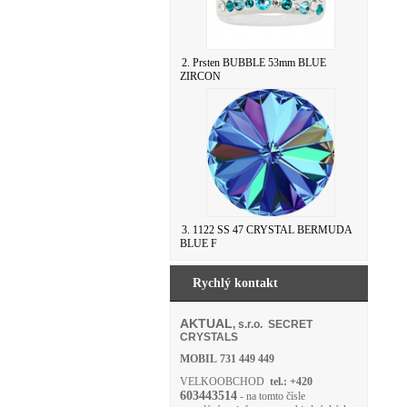
2. Prsten BUBBLE 53mm BLUE
ZIRCON
3. 1122 SS 47 CRYSTAL BERMUDA
BLUE F
Rychlý kontakt
AKTUAL
, s.r.o. SECRET
CRYSTALS
MOBIL
731 449 449
VELKOOBCHOD
tel.: +420
603443514
- na tomto čísle