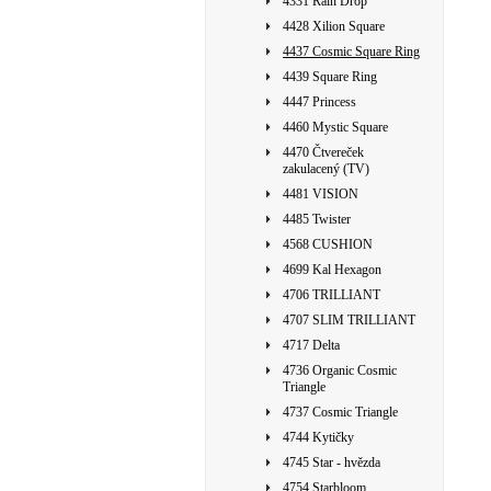
4331 Rain Drop
4428 Xilion Square
4437 Cosmic Square Ring
4439 Square Ring
4447 Princess
4460 Mystic Square
4470 Čtvereček
zakulacený (TV)
4481 VISION
4485 Twister
4568 CUSHION
4699 Kal Hexagon
4706 TRILLIANT
4707 SLIM TRILLIANT
4717 Delta
4736 Organic Cosmic
Triangle
4737 Cosmic Triangle
4744 Kytičky
4745 Star - hvězda
4754 Starbloom