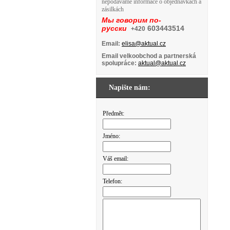
nepodáváme informace o objednávkách a
zásilkách
Мы говорим по-
русски
603443514
+420
Email:
elisa@aktual.cz
Email velkoobchod a partnerská
spolupráce:
aktual@aktual.cz
Napište nám:
Předmět:
Jméno:
Váš email:
Telefon: