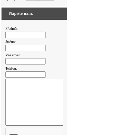
Napište nám:
Předmět:
Jméno:
Váš email:
Telefon: