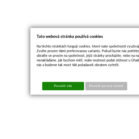
Tato webová stránka používá cookies
Na těchto stránkách fungují cookies, které naše společnosti využívaj
Zvolte prosím Vámi preferovanou variantu. Pokud byste nás potřebo
obraťte se prosím na společnost, jejíž stránky procházíte, nebo na 
nenakládáme, jak bychom měli, máte možnost podat stížnost u Úřadu
nás a budeme tak moct Váš požadavek obratem vyřešit.
Povolit vše
Povolit pouze nutné