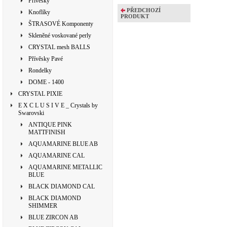
Přívěsky
PŘEDCHOZÍ
Knoflíky
PRODUKT
ŠTRASOVÉ Komponenty
Skleněné voskované perly
CRYSTAL mesh BALLS
Přívěsky Pavé
Rondelky
DOME - 1400
CRYSTAL PIXIE
E X C L U S I V E _ Crystals by
Swarovski
ANTIQUE PINK
MATTFINISH
AQUAMARINE BLUE AB
AQUAMARINE CAL
AQUAMARINE METALLIC
BLUE
BLACK DIAMOND CAL
BLACK DIAMOND
SHIMMER
BLUE ZIRCON AB