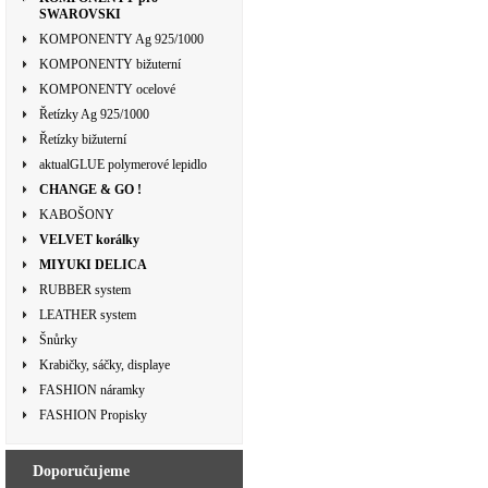
SWAROVSKI
KOMPONENTY Ag 925/1000
KOMPONENTY bižuterní
KOMPONENTY ocelové
Řetízky Ag 925/1000
Řetízky bižuterní
aktualGLUE polymerové lepidlo
CHANGE & GO !
KABOŠONY
VELVET korálky
MIYUKI DELICA
RUBBER system
LEATHER system
Šnůrky
Krabičky, sáčky, displaye
FASHION náramky
FASHION Propisky
Doporučujeme