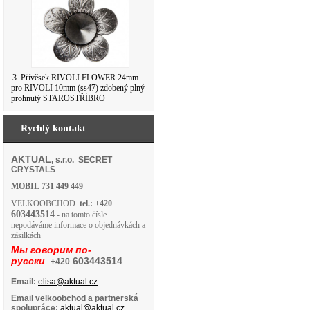
3. Přívěsek RIVOLI FLOWER 24mm
pro RIVOLI 10mm (ss47) zdobený plný
prohnutý STAROSTŘÍBRO
Rychlý kontakt
AKTUAL
, s.r.o. SECRET
CRYSTALS
MOBIL
731 449 449
VELKOOBCHOD
tel.: +420
603443514
- na tomto čísle
nepodáváme informace o objednávkách a
zásilkách
Мы говорим по-
русски
603443514
+420
Email:
elisa@aktual.cz
Email velkoobchod a partnerská
spolupráce:
aktual@aktual.cz