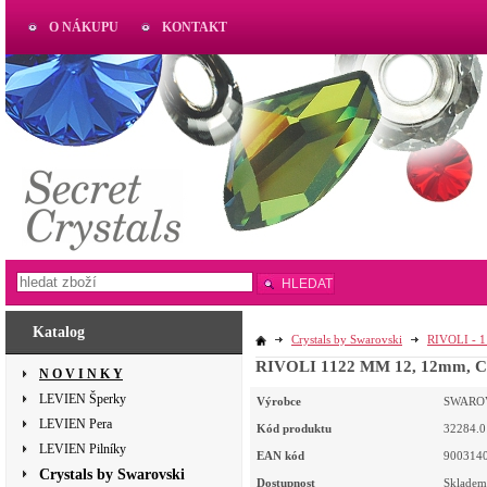
O NÁKUPU
KONTAKT
AKTUAL
www.aktual-koralky.cz
HLEDAT
Katalog
Crystals by Swarovski
RIVOLI - 
RIVOLI 1122 MM 12, 12mm, CR
N O V I N K Y
LEVIEN Šperky
Výrobce
SWARO
LEVIEN Pera
Kód produktu
32284.0
LEVIEN Pilníky
EAN kód
900314
Crystals by Swarovski
Dostupnost
Skladem