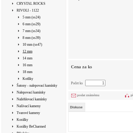
CRYSTAL ROCKS
RIVOLI - 1122
5 mm (ss24)
6 mm (ss29)
7 mm (ss34)
8 mm (ss39)
10 mm (ss47)
12 mm
14 mm
16 mm
Cena za ks
18 mm
Kotlíky
Počet ks
Šatony - nalepovací kamínky
Nalepovací kamínky
poslat známému
p
Nažehlovací kamínky
Našívací kameny
Diskuse
Tvarové kameny
Korálky
Korálky BeCharmed