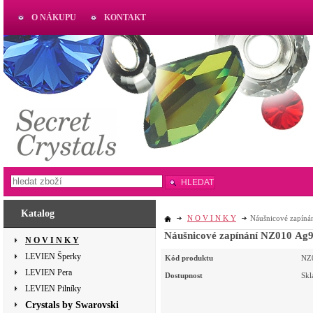
O NÁKUPU
KONTAKT
AKTUAL
www.aktual-koralky.cz
HLEDAT
Katalog
N O V I N K Y
Náušnicové zapíná
Náušnicové zapínání NZ010 Ag92
N O V I N K Y
LEVIEN Šperky
Kód produktu
NZ
LEVIEN Pera
Dostupnost
Sk
LEVIEN Pilníky
Crystals by Swarovski