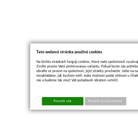
Tato webová stránka používá cookies
Na těchto stránkách fungují cookies, které naše společnosti využívaj
Zvolte prosím Vámi preferovanou variantu. Pokud byste nás potřebo
obraťte se prosím na společnost, jejíž stránky procházíte, nebo na 
nenakládáme, jak bychom měli, máte možnost podat stížnost u Úřadu
nás a budeme tak moct Váš požadavek obratem vyřešit.
Povolit vše
Povolit pouze nutné