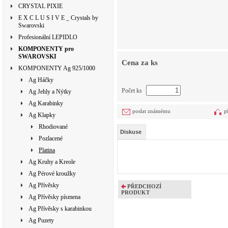
CRYSTAL PIXIE
E X C L U S I V E _ Crystals by
Swarovski
Profesionální LEPIDLO
KOMPONENTY pro
SWAROVSKI
Cena za ks
KOMPONENTY Ag 925/1000
Ag Háčky
Počet ks
Ag Jehly a Nýtky
Ag Karabinky
poslat známému
p
Ag Klapky
Rhodiované
Diskuse
Pozlacené
Platina
Ag Kruhy a Kreole
Ag Pérové kroužky
Ag Přívěsky
PŘEDCHOZÍ
PRODUKT
Ag Přívěsky písmena
Ag Přívěsky s karabinkou
Ag Puzety