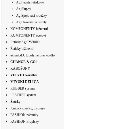
Ag Puzety řetízkové
Ag Šlupny
Ag Spojovací kroužky
Ag Uzávěry na puzety
KOMPONENTY bižuterní
KOMPONENTY ocelové
Řetízky Ag 925/1000
Řetízky bižuterní
aktualGLUE polymerové lepidlo
CHANGE & GO !
KABOŠONY
VELVET korálky
MIYUKI DELICA
RUBBER system
LEATHER system
Šnůrky
Krabičky, sáčky, displaye
FASHION náramky
FASHION Propisky