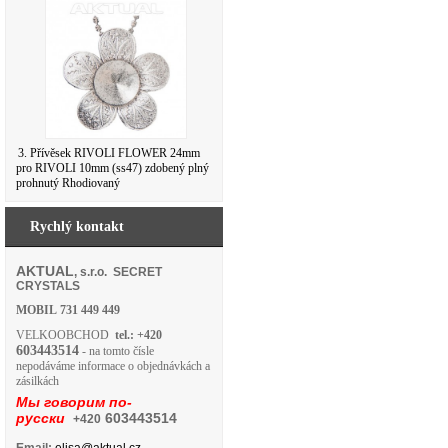
3. Přívěsek RIVOLI FLOWER 24mm
pro RIVOLI 10mm (ss47) zdobený plný
prohnutý Rhodiovaný
Rychlý kontakt
AKTUAL
, s.r.o. SECRET
CRYSTALS
MOBIL
731 449 449
VELKOOBCHOD
tel.: +420
603443514
- na tomto čísle
nepodáváme informace o objednávkách a
zásilkách
Мы говорим по-
русски
603443514
+420