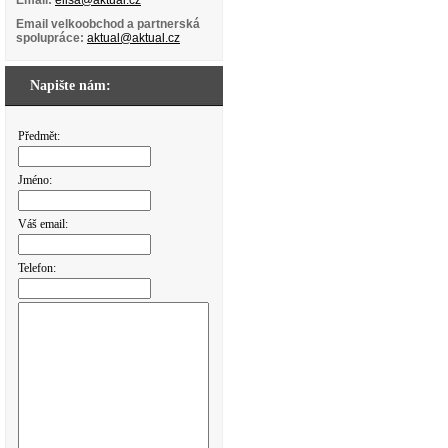
Email:
elisa@aktual.cz
Email velkoobchod a partnerská
spolupráce:
aktual@aktual.cz
Napište nám:
Předmět:
Jméno:
Váš email:
Telefon: