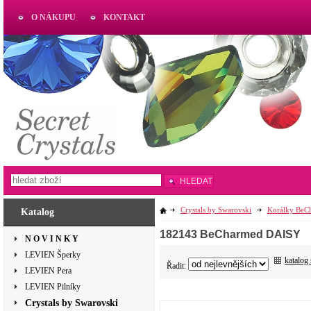
O NÁKUPU
KONTAKT
AKTUAL
www.aktual-koralky.cz
HLEDAT
Crystals by Swarovski
Korálky BeC
Katalog
182143 BeCharmed DAISY
N O V I N K Y
LEVIEN Šperky
katalog
Řadit:
LEVIEN Pera
LEVIEN Pilníky
Crystals by Swarovski