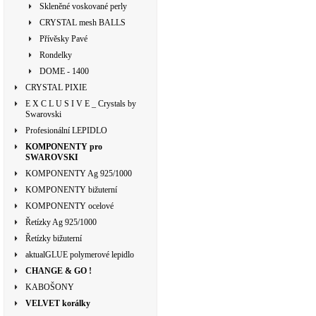
Skleněné voskované perly
CRYSTAL mesh BALLS
Přívěsky Pavé
Rondelky
DOME - 1400
CRYSTAL PIXIE
E X C L U S I V E _ Crystals by
Swarovski
Profesionální LEPIDLO
KOMPONENTY pro
SWAROVSKI
KOMPONENTY Ag 925/1000
KOMPONENTY bižuterní
KOMPONENTY ocelové
Řetízky Ag 925/1000
Řetízky bižuterní
aktualGLUE polymerové lepidlo
CHANGE & GO !
KABOŠONY
VELVET korálky