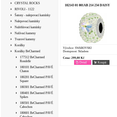
CRYSTAL ROCKS
182143 01 001AB 214 234 DAISY
RIVOLI - 1122
Šatony - nalepovací kamínky
Nalepovací kamínky
Nažehlovací kamínky
Našívací kameny
Tvarové kameny
Korálky
Výrobce:
SWAROVSKI
Korálky BeCharmed
Dostupnost:
Skladem
177512 BeCharmed
Cena:
299,00 Kč
Rondelle
Detail
Koupit
180101 BeCharmed PAVÉ
Chaton
180201 BeCharmed PAVÉ
Square
180301 BeCharmed PAVÉ
180401 BeCharmed PAVÉ
Spikes
180501 BeCharmed PAVÉ
Cabochon
180601 BeCharmed PAVÉ
Cabochon