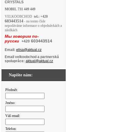
CRYSTALS
MOBIL
731 449 449
VELKOOBCHOD
tel.: +420
603443514
- na tomto čísle
nepodáváme informace o objednávkách a
zásilkách
Мы говорим по-
русски
603443514
+420
Email:
elisa@aktual.cz
Email velkoobchod a partnerská
spolupráce:
aktual@aktual.cz
Napište nám:
Předmět:
Jméno:
Váš email:
Telefon: