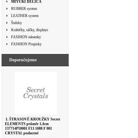
MIYUKI DELICA
RUBBER system
LEATHER system
Šnůrky
Krabičky, sáčky, displaye
FASHION náramky
FASHION Propisky
Doporučujeme
1. ŠTRASOVÉ KROUŽKY Secret
ELEMENTS průměr 1,4cm
137714P18001 F13 1088 F 001
CRYSTAL pozlacené