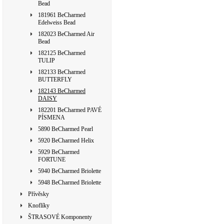
Bead
181961 BeCharmed
Edelweiss Bead
182023 BeCharmed Air
Bead
182125 BeCharmed
TULIP
182133 BeCharmed
BUTTERFLY
182143 BeCharmed
DAISY
182201 BeCharmed PAVÉ
PÍSMENA
5890 BeCharmed Pearl
5920 BeCharmed Helix
5929 BeCharmed
FORTUNE
5940 BeCharmed Briolette
5948 BeCharmed Briolette
Přívěsky
Knoflíky
ŠTRASOVÉ Komponenty