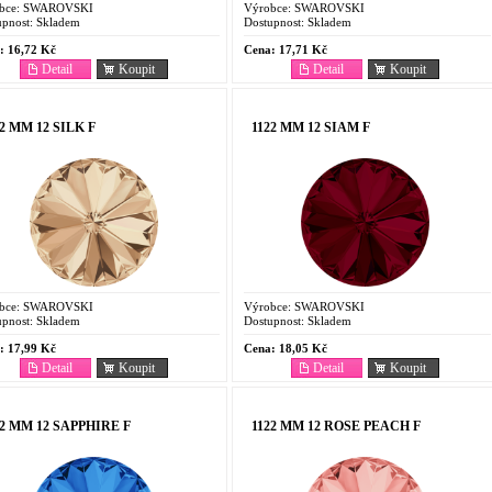
bce:
SWAROVSKI
Výrobce:
SWAROVSKI
pnost:
Skladem
Dostupnost:
Skladem
:
16,72 Kč
Cena:
17,71 Kč
Detail
Koupit
Detail
Koupit
22 MM 12 SILK F
1122 MM 12 SIAM F
bce:
SWAROVSKI
Výrobce:
SWAROVSKI
pnost:
Skladem
Dostupnost:
Skladem
:
17,99 Kč
Cena:
18,05 Kč
Detail
Koupit
Detail
Koupit
22 MM 12 SAPPHIRE F
1122 MM 12 ROSE PEACH F