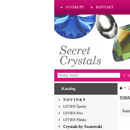
O NÁKUPU
KONTAKT
AKTUAL
www.aktual-koralky.cz
C
Katalog
SWAR
N O V I N K Y
LEVIEN Šperky
Řadit
LEVIEN Pera
LEVIEN Pilníky
Crystals by Swarovski