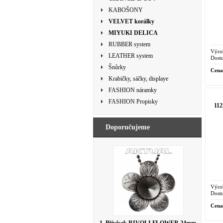
KABOŠONY
VELVET korálky
MIYUKI DELICA
RUBBER system
Výro
LEATHER system
Dostu
Šnůrky
Cena
Krabičky, sáčky, displaye
FASHION náramky
FASHION Propisky
11
Doporučujeme
Výro
Dostu
Cena