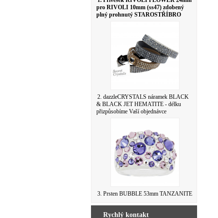
1. Přívěsek RIVOLI FLOWER 24mm
pro RIVOLI 10mm (ss47) zdobený
plný prohnutý STAROSTŘÍBRO
2. dazzleCRYSTALS náramek BLACK
& BLACK JET HEMATITE - délku
přizpůsobíme Vaší objednávce
3. Prsten BUBBLE 53mm TANZANITE
Rychlý kontakt