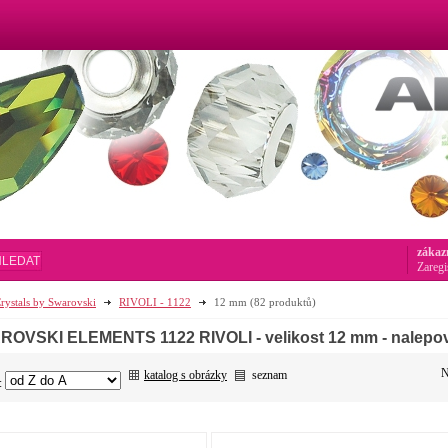
zákaz
HLEDAT
Zaregi
rystals by Swarovski
RIVOLI - 1122
12 mm
(82 produktů)
OVSKI ELEMENTS 1122 RIVOLI - velikost 12 mm - nalepov
N
katalog s obrázky
seznam
: