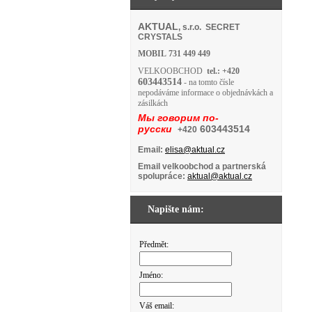
AKTUAL
, s.r.o. SECRET
CRYSTALS
MOBIL
731 449 449
VELKOOBCHOD
tel.: +420
603443514
- na tomto čísle
nepodáváme informace o objednávkách a
zásilkách
Мы говорим по-
русски
603443514
+420
Email:
elisa@aktual.cz
Email velkoobchod a partnerská
spolupráce:
aktual@aktual.cz
Napište nám:
Předmět:
Jméno:
Váš email: