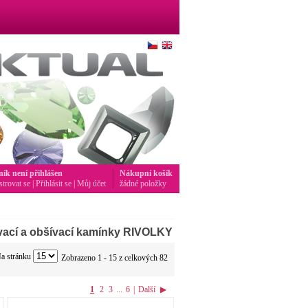
ník není přihlášen
Nákupní košík
strovat se
|
Přihlásit se
|
Můj účet
žádné položky
ací a obšívací kamínky RIVOLKY
a stránku
Zobrazeno 1 - 15 z celkových 82
1
2
3
...
6
|
Další
▶