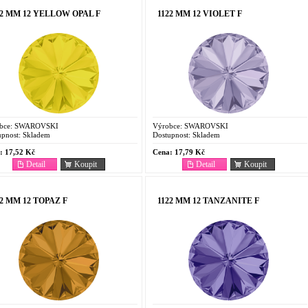
22 MM 12 YELLOW OPAL F
1122 MM 12 VIOLET F
bce:
SWAROVSKI
Výrobce:
SWAROVSKI
pnost:
Skladem
Dostupnost:
Skladem
:
17,52 Kč
Cena:
17,79 Kč
Detail
Koupit
Detail
Koupit
22 MM 12 TOPAZ F
1122 MM 12 TANZANITE F