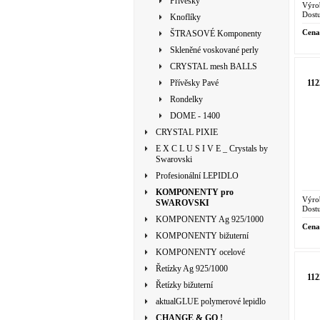
Přívěsky
Výro
Dostu
Knoflíky
Cena
ŠTRASOVÉ Komponenty
Skleněné voskované perly
CRYSTAL mesh BALLS
11
Přívěsky Pavé
Rondelky
DOME - 1400
CRYSTAL PIXIE
E X C L U S I V E _ Crystals by
Swarovski
Profesionální LEPIDLO
KOMPONENTY pro
Výro
SWAROVSKI
Dostu
KOMPONENTY Ag 925/1000
Cena
KOMPONENTY bižuterní
KOMPONENTY ocelové
Řetízky Ag 925/1000
11
Řetízky bižuterní
aktualGLUE polymerové lepidlo
CHANGE & GO !