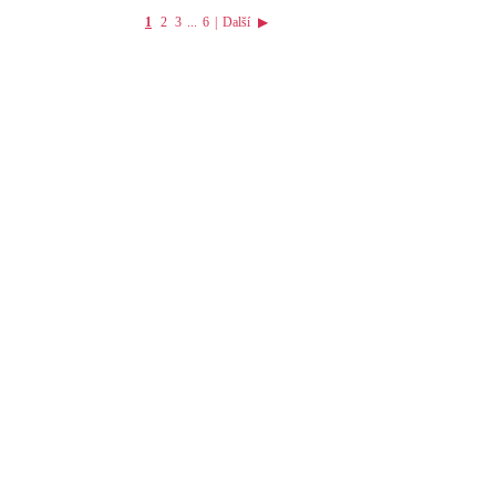
1
2
3
...
6
|
Další
▶