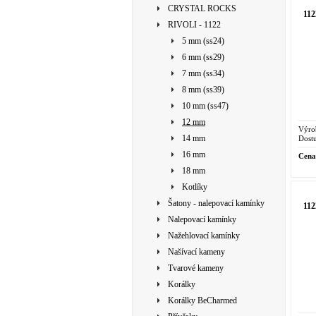
CRYSTAL ROCKS
11
RIVOLI - 1122
5 mm (ss24)
6 mm (ss29)
7 mm (ss34)
8 mm (ss39)
10 mm (ss47)
12 mm
Výro
14 mm
Dostu
16 mm
Cena
18 mm
Kotlíky
Šatony - nalepovací kamínky
11
Nalepovací kamínky
Nažehlovací kamínky
Našívací kameny
Tvarové kameny
Korálky
Korálky BeCharmed