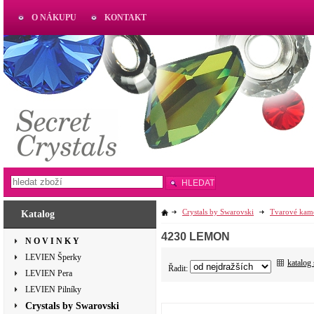
O NÁKUPU
KONTAKT
AKTUAL
www.aktual-koralky.cz
HLEDAT
Crystals by Swarovski
Tvarové kam
Katalog
4230 LEMON
N O V I N K Y
LEVIEN Šperky
katalog
Řadit:
LEVIEN Pera
LEVIEN Pilníky
Crystals by Swarovski