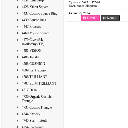
4331 Rain Drop
Výrobce:
SWAROVSKI
Dostupnost:
Skladem
4428 Xilion Square
Cena:
38,79 Kč
4437 Cosmic Square Ring
Detail
Koupit
4439 Square Ring
4447 Princess
4460 Mystic Square
4470 Čtvereček
zakulacený (TV)
4481 VISION
4485 Twister
4568 CUSHION
4699 Kal Hexagon
4706 TRILLIANT
4707 SLIM TRILLIANT
4717 Delta
4736 Organic Cosmic
Triangle
4737 Cosmic Triangle
4744 Kytičky
4745 Star - hvězda
4754 Starbloom