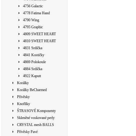
4756 Galactic
4778 Fatima Hand
4790 Wing
4795 Graphic
4809 SWEET HEART
4810 SWEET HEART
4831 Srdíčka
4841 Kostičky
4869 Polokoule
4884 Srdíčka
4922 Kaputt
Korálky
Korálky BeCharmed
Přívěsky
Knoflíky
ŠTRASOVÉ Komponenty
Skleněné voskované perly
CRYSTAL mesh BALLS
Přívěsky Pavé