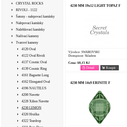
CRYSTAL ROCKS
4230 MM 19x12 LIGHT TOPAZ F
RIVOLI - 1122
Šatony - nalepovací kamínky
Nalepovací kamínky
Nažehlovací kamínky
Našívací kameny
Tvarové kameny
4120 Oval
Výrobce:
SWAROVSKI
4122 Oval Rivoli
Dostupnost:
Skladem
4137 Cosmic Oval
Cena:
60,15 Kč
Detail
Koupit
4139 Cosmic Ring
4161 Baguette Long
4162 Elongated Oval
4230 MM 14x9 ERINITE F
4196 NAUTILUS
4200 Navette
4228 Xilion Navette
4230 LEMON
4320 Hruška
4322 Teardrop