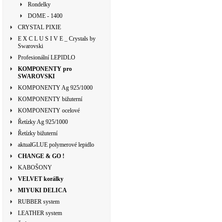
Rondelky
DOME - 1400
CRYSTAL PIXIE
E X C L U S I V E _ Crystals by
Swarovski
Profesionální LEPIDLO
KOMPONENTY pro
SWAROVSKI
KOMPONENTY Ag 925/1000
KOMPONENTY bižuterní
KOMPONENTY ocelové
Řetízky Ag 925/1000
Řetízky bižuterní
aktualGLUE polymerové lepidlo
CHANGE & GO !
KABOŠONY
VELVET korálky
MIYUKI DELICA
RUBBER system
LEATHER system