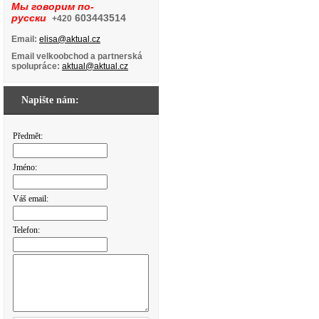
Мы говорим по-
русски
603443514
+420
Email:
elisa@aktual.cz
Email velkoobchod a partnerská
spolupráce:
aktual@aktual.cz
Napište nám:
Předmět:
Jméno:
Váš email:
Telefon: