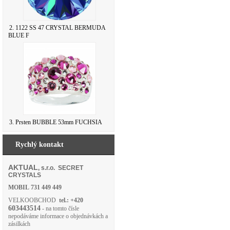
2. 1122 SS 47 CRYSTAL BERMUDA
BLUE F
3. Prsten BUBBLE 53mm FUCHSIA
Rychlý kontakt
AKTUAL
, s.r.o. SECRET
CRYSTALS
MOBIL
731 449 449
VELKOOBCHOD
tel.: +420
603443514
- na tomto čísle
nepodáváme informace o objednávkách a
zásilkách