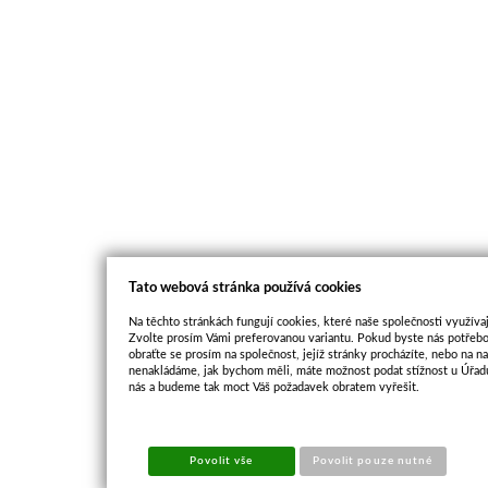
Tato webová stránka používá cookies
Na těchto stránkách fungují cookies, které naše společnosti využívaj
Zvolte prosím Vámi preferovanou variantu. Pokud byste nás potřebo
obraťte se prosím na společnost, jejíž stránky procházíte, nebo na 
nenakládáme, jak bychom měli, máte možnost podat stížnost u Úřadu
nás a budeme tak moct Váš požadavek obratem vyřešit.
Povolit vše
Povolit pouze nutné