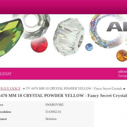
zákaz
HLEDAT
Zaregi
N O V I N K Y
TV 4470 MM 10 CRYSTAL POWDER YELLOW - Fancy Secret Crystals
4470 MM 10 CRYSTAL POWDER YELLOW - Fancy Secret Crystal
ce
SWAROVSKI
roduktu
5143962.01
pnost
Skladem