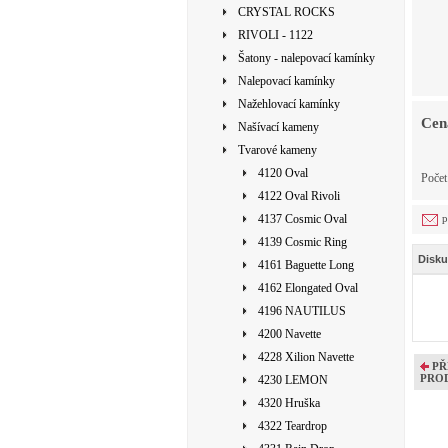
CRYSTAL ROCKS
RIVOLI - 1122
Šatony - nalepovací kamínky
Nalepovací kamínky
Nažehlovací kamínky
Cen
Našívací kameny
Tvarové kameny
4120 Oval
Počet
4122 Oval Rivoli
4137 Cosmic Oval
p
4139 Cosmic Ring
Disku
4161 Baguette Long
4162 Elongated Oval
4196 NAUTILUS
4200 Navette
4228 Xilion Navette
PŘ
PRO
4230 LEMON
4320 Hruška
4322 Teardrop