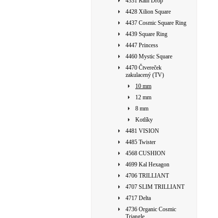
4331 Rain Drop
4428 Xilion Square
4437 Cosmic Square Ring
4439 Square Ring
4447 Princess
4460 Mystic Square
4470 Čtvereček
zakulacený (TV)
10 mm
12 mm
8 mm
Kotlíky
4481 VISION
4485 Twister
4568 CUSHION
4699 Kal Hexagon
4706 TRILLIANT
4707 SLIM TRILLIANT
4717 Delta
4736 Organic Cosmic
Triangle