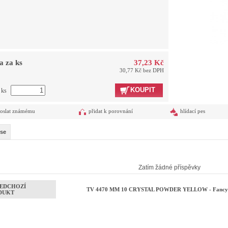
a za ks
37,23 Kč
30,77 Kč bez DPH
KOUPIT
 ks
oslat známému
přidat k porovnání
hlídací pes
se
Zatím žádné příspěvky
EDCHOZÍ
TV 4470 MM 10 CRYSTAL POWDER YELLOW - Fancy Se
DUKT