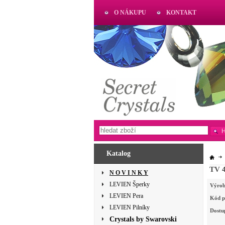
O NÁKUPU
KONTAKT
AKTUAL
www.aktual-koralky.cz
Katalog
TV 
N O V I N K Y
LEVIEN Šperky
Výrob
LEVIEN Pera
Kód p
LEVIEN Pilníky
Dostu
Crystals by Swarovski