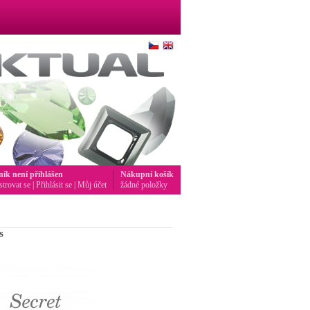
ník není přihlášen
Nákupní košík
strovat se
|
Přihlásit se
|
Můj účet
žádné položky
s