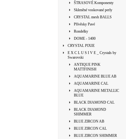
ŠTRASOVÉ Komponenty
Skleněné voskované perly
CRYSTAL mesh BALLS
Přívěsky Pavé
Rondelky
DOME - 1400
CRYSTAL PIXIE
E X C L U S I V E _ Crystals by
Swarovski
ANTIQUE PINK
MATTFINISH
AQUAMARINE BLUE AB
AQUAMARINE CAL
AQUAMARINE METALLIC
BLUE
BLACK DIAMOND CAL
BLACK DIAMOND
SHIMMER
BLUE ZIRCON AB
BLUE ZIRCON CAL
BLUE ZIRCON SHIMMER