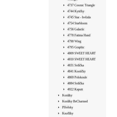
4737 Cosmic Triangle
4744 Kytičky
4745 Star - hvězda
4754 Starbloom
4756 Galactic
4778 Fatima Hand
4790 Wing
4795 Graphic
4809 SWEET HEART
4810 SWEET HEART
4831 Srdíčka
4841 Kostičky
4869 Polokoule
4884 Srdíčka
4922 Kaputt
Korálky
Korálky BeCharmed
Přívěsky
Knoflíky