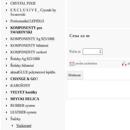
CRYSTAL PIXIE
E X C L U S I V E _ Crystals by
Swarovski
Profesionální LEPIDLO
KOMPONENTY pro
SWAROVSKI
Cena za m
KOMPONENTY Ag 925/1000
KOMPONENTY bižuterní
Počet m
KOMPONENTY ocelové
Řetízky Ag 925/1000
poslat známému
p
Řetízky bižuterní
aktualGLUE polymerové lepidlo
Diskuse
CHANGE & GO !
KABOŠONY
VELVET korálky
MIYUKI DELICA
RUBBER system
LEATHER system
Šnůrky
Voskované