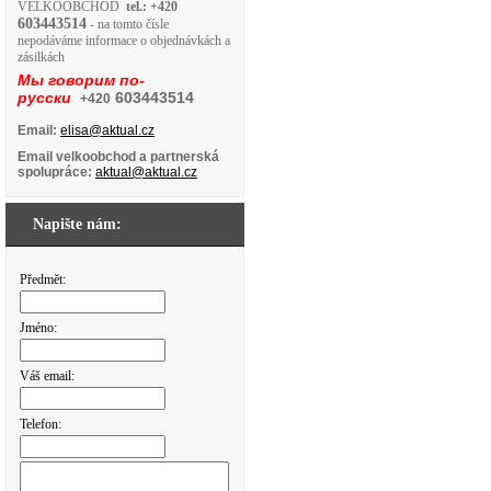
VELKOOBCHOD
tel.: +420
603443514
- na tomto čísle
nepodáváme informace o objednávkách a
zásilkách
Мы говорим по-
русски
603443514
+420
Email:
elisa@aktual.cz
Email velkoobchod a partnerská
spolupráce:
aktual@aktual.cz
Napište nám:
Předmět:
Jméno:
Váš email:
Telefon: