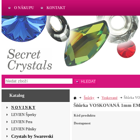
O NÁKUPU
KONTAKT
AKTUAL
www.aktual-koralky.cz
HLEDAT
Katalog
Šnůrky
Voskované
Šňůrka 
Šňůrka VOSKOVANÁ 1mm E
N O V I N K Y
LEVIEN Šperky
Kód produktu
LEVIEN Pera
Dostupnost
LEVIEN Pilníky
Crystals by Swarovski