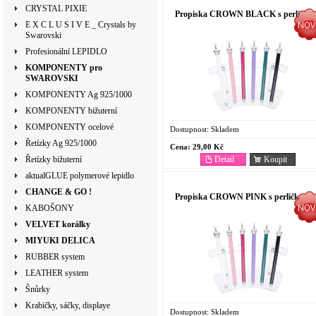
CRYSTAL PIXIE
Propiska CROWN BLACK s perličko
E X C L U S I V E _ Crystals by
Swarovski
Profesionální LEPIDLO
KOMPONENTY pro
SWAROVSKI
KOMPONENTY Ag 925/1000
KOMPONENTY bižuterní
KOMPONENTY ocelové
Dostupnost:
Skladem
Řetízky Ag 925/1000
Cena:
29,00 Kč
Detail
Koupit
Řetízky bižuterní
aktualGLUE polymerové lepidlo
CHANGE & GO !
Propiska CROWN PINK s perličkou
KABOŠONY
VELVET korálky
MIYUKI DELICA
RUBBER system
LEATHER system
Šnůrky
Krabičky, sáčky, displaye
Dostupnost:
Skladem