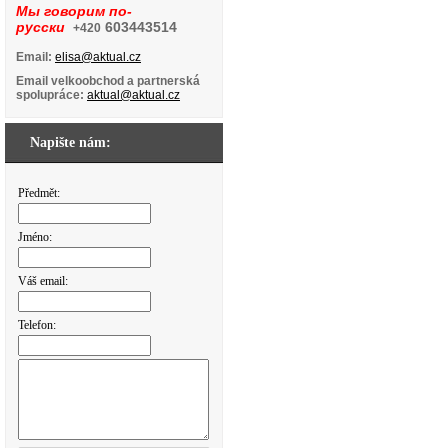
Мы говорим по-
русски
603443514
+420
Email:
elisa@aktual.cz
Email velkoobchod a partnerská
spolupráce:
aktual@aktual.cz
Napište nám:
Předmět:
Jméno:
Váš email:
Telefon: