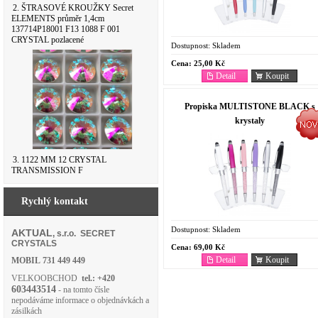
2. ŠTRASOVÉ KROUŽKY Secret
ELEMENTS průměr 1,4cm
137714P18001 F13 1088 F 001
CRYSTAL pozlacené
Dostupnost:
Skladem
Cena:
25,00 Kč
Detail
Koupit
Propiska MULTISTONE BLACK s
krystaly
3. 1122 MM 12 CRYSTAL
TRANSMISSION F
Rychlý kontakt
Dostupnost:
Skladem
AKTUAL
, s.r.o. SECRET
CRYSTALS
Cena:
69,00 Kč
Detail
Koupit
MOBIL
731 449 449
VELKOOBCHOD
tel.: +420
603443514
- na tomto čísle
nepodáváme informace o objednávkách a
zásilkách