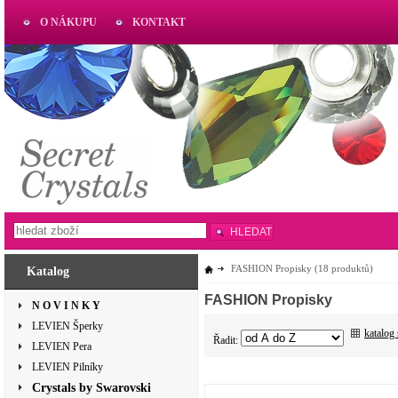
O NÁKUPU
KONTAKT
AKTUAL
www.aktual-koralky.cz
HLEDAT
FASHION Propisky
(18 produktů)
Katalog
FASHION Propisky
N O V I N K Y
LEVIEN Šperky
katalog
Řadit:
LEVIEN Pera
LEVIEN Pilníky
Crystals by Swarovski