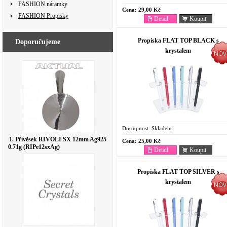
FASHION náramky
Cena:
29,00 Kč
FASHION Propisky
Detail
Koupit
Propiska FLAT TOP BLACK s
Doporučujeme
krystalem
Dostupnost:
Skladem
1. Přívěsek RIVOLI SX 12mm Ag925
Cena:
25,00 Kč
0.71g (RIPe12sxAg)
Detail
Koupit
Propiska FLAT TOP SILVER s
krystalem