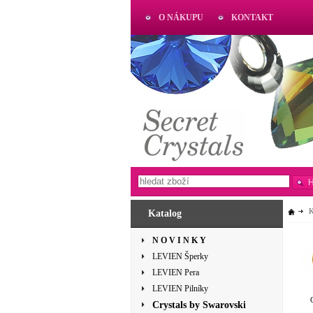
O NÁKUPU
KONTAKT
AKTUAL
www.aktual-koralky.cz
Katalog
N O V I N K Y
LEVIEN Šperky
LEVIEN Pera
LEVIEN Pilníky
Crystals by Swarovski