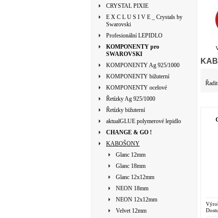
CRYSTAL PIXIE
E X C L U S I V E _ Crystals by
Swarovski
Profesionální LEPIDLO
KOMPONENTY pro
SWAROVSKI
KAB
KOMPONENTY Ag 925/1000
KOMPONENTY bižuterní
Řadit
KOMPONENTY ocelové
Řetízky Ag 925/1000
Řetízky bižuterní
aktualGLUE polymerové lepidlo
CHANGE & GO !
KABOŠONY
Glanc 12mm
Glanc 18mm
Glanc 12x12mm
NEON 18mm
NEON 12x12mm
Výro
Dostu
Velvet 12mm