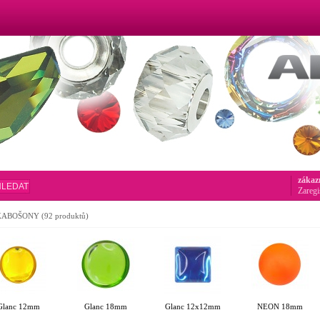
zákaz
HLEDAT
Zaregi
KABOŠONY
(92 produktů)
Glanc 12mm
Glanc 18mm
Glanc 12x12mm
NEON 18mm