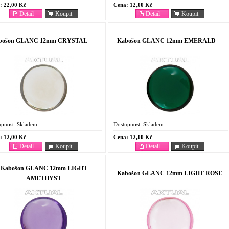
:
22,00 Kč
Cena:
12,00 Kč
Detail
Koupit
Detail
Koupit
bošon GLANC 12mm CRYSTAL
Kabošon GLANC 12mm EMERALD
pnost:
Skladem
Dostupnost:
Skladem
:
12,00 Kč
Cena:
12,00 Kč
Detail
Koupit
Detail
Koupit
Kabošon GLANC 12mm LIGHT
Kabošon GLANC 12mm LIGHT ROSE
AMETHYST