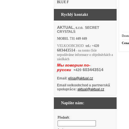
BLUE F
Rychlý kontakt
AKTUAL
, s.r.o. SECRET
CRYSTALS
Dostu
MOBIL
731 449 449
Cena
VELKOOBCHOD
tel.: +420
603443514
- na tomto čísle
nepodáváme informace o objednávkách a
zásilkách
Мы говорим по-
русски
603443514
+420
Email:
elisa@aktual.cz
Email velkoobchod a partnerská
spolupráce:
aktual@aktual.cz
Napište nám:
Předmět: