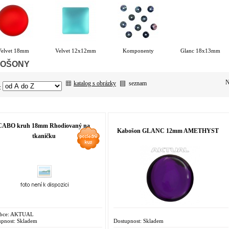
Velvet 18mm
Velvet 12x12mm
Komponenty
Glanc 18x13mm
OŠONY
N
katalog s obrázky
seznam
:
CABO kruh 18mm Rhodiovaný na
Kabošon GLANC 12mm AMETHYST
tkaničku
bce:
AKTUAL
pnost:
Skladem
Dostupnost:
Skladem