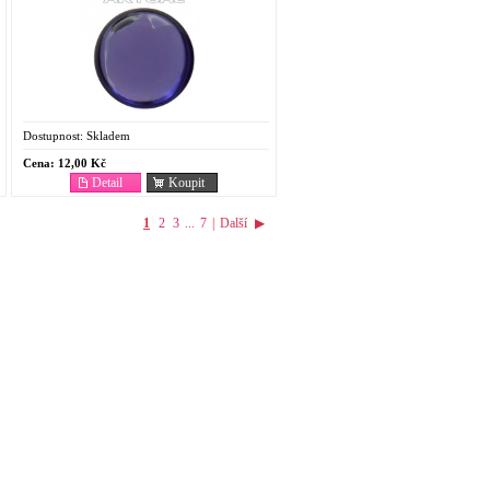
Dostupnost:
Skladem
Cena:
12,00 Kč
Detail
Koupit
1
2
3
...
7
|
Další
▶