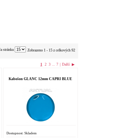
a stránku
Zobrazeno 1 - 15 z celkových 92
1
2
3
...
7
|
Další
▶
Kabošon GLANC 12mm CAPRI BLUE
Dostupnost:
Skladem