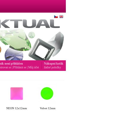
ník není přihlášen
Nákupní košík
strovat se
|
Přihlásit se
|
Můj účet
žádné položky
NEON 12x12mm
Velvet 12mm