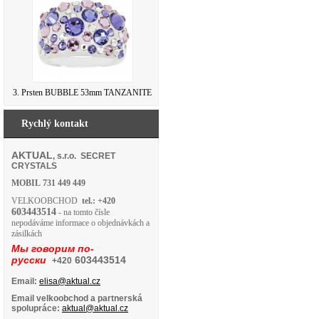
3. Prsten BUBBLE 53mm TANZANITE
Rychlý kontakt
AKTUAL
, s.r.o. SECRET
CRYSTALS
MOBIL
731 449 449
VELKOOBCHOD
tel.: +420
603443514
- na tomto čísle
nepodáváme informace o objednávkách a
zásilkách
Мы говорим по-
русски
603443514
+420
Email:
elisa@aktual.cz
Email velkoobchod a partnerská
spolupráce:
aktual@aktual.cz