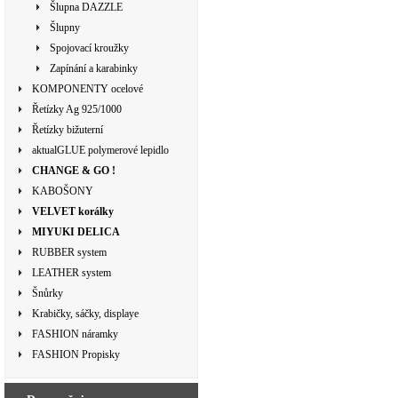
Šlupna DAZZLE
Šlupny
Spojovací kroužky
Zapínání a karabinky
KOMPONENTY ocelové
Řetízky Ag 925/1000
Řetízky bižuterní
aktualGLUE polymerové lepidlo
CHANGE & GO !
KABOŠONY
VELVET korálky
MIYUKI DELICA
RUBBER system
LEATHER system
Šnůrky
Krabičky, sáčky, displaye
FASHION náramky
FASHION Propisky