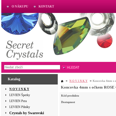
O NÁKUPU
KONTAKT
AKTUAL
www.aktual-koralky.cz
HLEDAT
Katalog
N O V I N K Y
Koncovka 4mm s
Koncovka 4mm s očkem RO
N O V I N K Y
LEVIEN Šperky
Kód produktu
LEVIEN Pera
Dostupnost
LEVIEN Pilníky
Crystals by Swarovski