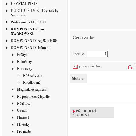
CRYSTAL PIXIE
E X C L U S I V E _ Crystals by
Swarovski
Profesionální LEPIDLO
KOMPONENTY pro
SWAROVSKI
Cena za ks
KOMPONENTY Ag 925/1000
KOMPONENTY bižuterní
Počet ks
BeStyle
Kabošony
poslat známému
p
Koncovky
Růžové zlato
Diskuse
Rhodiované
Magnetické zapínání
Na polymerové lepidlo
Náušnice
Ostatní
PŘEDCHOZÍ
PRODUKT
Plastové
Přívěsky
Pro muže