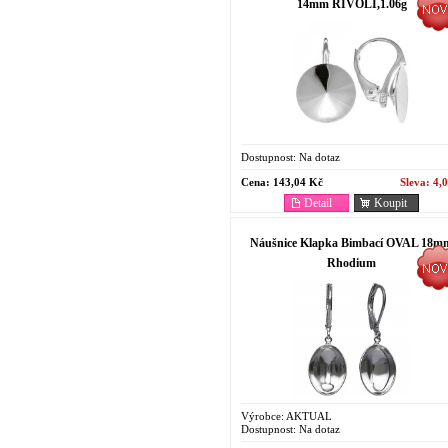
14mm RIVOLI,1.06g
Dostupnost:
Na dotaz
Cena:
143,04 Kč
Sleva:
4,
Detail
Koupit
Náušnice Klapka Bimbací OVAL 18m
Rhodium
Výrobce:
AKTUAL
Dostupnost:
Na dotaz