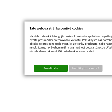
Tato webová stránka používá cookies
Na těchto stránkách fungují cookies, které naše společnosti využívaj
Zvolte prosím Vámi preferovanou variantu. Pokud byste nás potřebo
obraťte se prosím na společnost, jejíž stránky procházíte, nebo na 
nenakládáme, jak bychom měli, máte možnost podat stížnost u Úřadu
nás a budeme tak moct Váš požadavek obratem vyřešit.
Povolit vše
Povolit pouze nutné