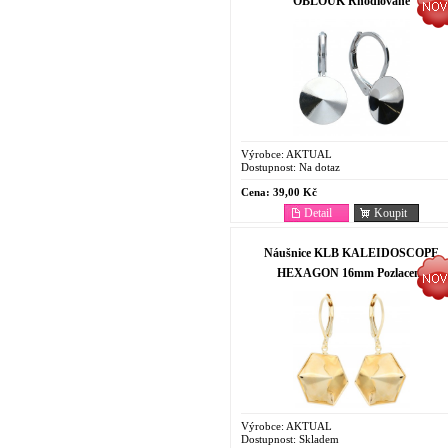
OBLOUK Rhodiované
Výrobce:
AKTUAL
Dostupnost:
Na dotaz
Cena:
39,00 Kč
Detail
Koupit
Náušnice KLB KALEIDOSCOPE
HEXAGON 16mm Pozlacené
Výrobce:
AKTUAL
Dostupnost:
Skladem