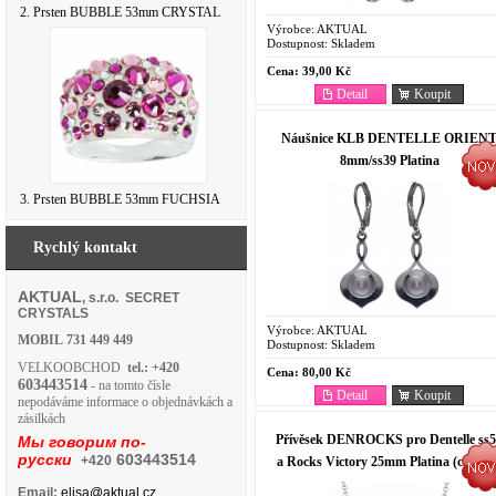
2. Prsten BUBBLE 53mm CRYSTAL
Výrobce:
AKTUAL
Dostupnost:
Skladem
Cena:
39,00 Kč
Detail
Koupit
Náušnice KLB DENTELLE ORIEN
8mm/ss39 Platina
3. Prsten BUBBLE 53mm FUCHSIA
Rychlý kontakt
AKTUAL
, s.r.o. SECRET
CRYSTALS
Výrobce:
AKTUAL
MOBIL
731 449 449
Dostupnost:
Skladem
VELKOOBCHOD
tel.: +420
Cena:
80,00 Kč
603443514
- na tomto čísle
Detail
Koupit
nepodáváme informace o objednávkách a
zásilkách
Přívěsek DENROCKS pro Dentelle ss
Мы говорим по-
русски
603443514
+420
a Rocks Victory 25mm Platina (cena vč
zapínání ale bez řetízku a kamenů)
Email:
elisa@aktual.cz