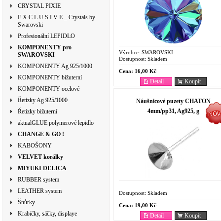
CRYSTAL PIXIE
E X C L U S I V E _ Crystals by
Swarovski
Profesionální LEPIDLO
KOMPONENTY pro
Výrobce:
SWAROVSKI
SWAROVSKI
Dostupnost:
Skladem
KOMPONENTY Ag 925/1000
Cena:
16,00 Kč
KOMPONENTY bižuterní
Detail
Koupit
KOMPONENTY ocelové
Řetízky Ag 925/1000
Náušnicové puzety CHATON
4mm/pp31, Ag925, g
Řetízky bižuterní
aktualGLUE polymerové lepidlo
CHANGE & GO !
KABOŠONY
VELVET korálky
MIYUKI DELICA
RUBBER system
LEATHER system
Dostupnost:
Skladem
Šnůrky
Cena:
19,00 Kč
Krabičky, sáčky, displaye
Detail
Koupit