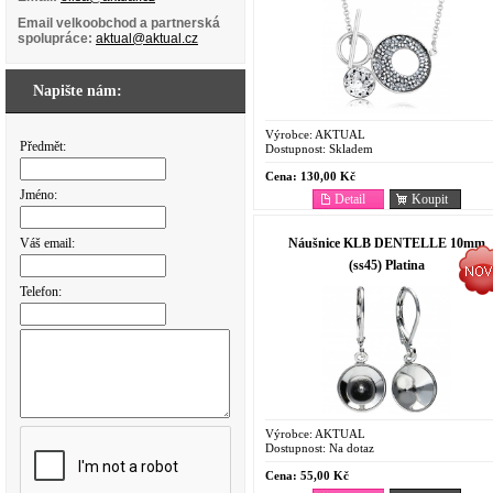
Email velkoobchod a partnerská
spolupráce:
aktual@aktual.cz
Napište nám:
Výrobce:
AKTUAL
Předmět:
Dostupnost:
Skladem
Cena:
130,00 Kč
Jméno:
Detail
Koupit
Váš email:
Náušnice KLB DENTELLE 10mm
(ss45) Platina
Telefon:
Výrobce:
AKTUAL
Dostupnost:
Na dotaz
Cena:
55,00 Kč