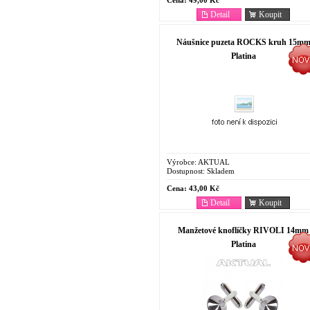
Cena:
49,00 Kč
Detail
Koupit
Náušnice puzeta ROCKS kruh 15m
Platina
Výrobce:
AKTUAL
Dostupnost:
Skladem
Cena:
43,00 Kč
Detail
Koupit
Manžetové knoflíčky RIVOLI 14mm
Platina