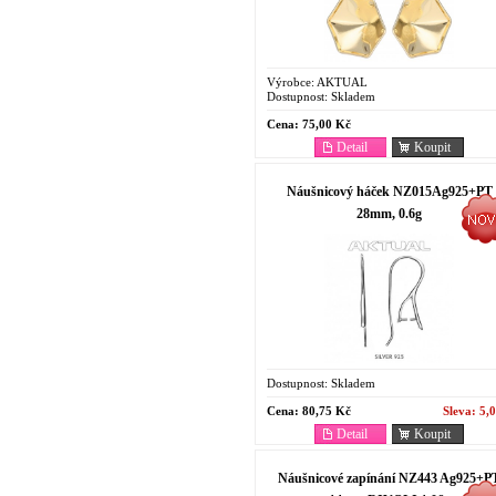
Výrobce:
AKTUAL
Dostupnost:
Skladem
Cena:
75,00 Kč
Detail
Koupit
Náušnicový háček NZ015Ag925+PT
28mm, 0.6g
Dostupnost:
Skladem
Cena:
80,75 Kč
Sleva:
5,
Detail
Koupit
Náušnicové zapínání NZ443 Ag925+P