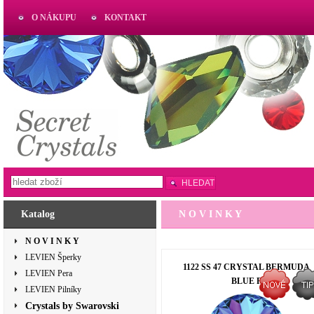
O NÁKUPU
KONTAKT
AKTUAL
www.aktual-koralky.cz
HLEDAT
Katalog
N O V I N K Y
N O V I N K Y
LEVIEN Šperky
1122 SS 47 CRYSTAL BERMUDA
LEVIEN Pera
BLUE F
LEVIEN Pilníky
Crystals by Swarovski