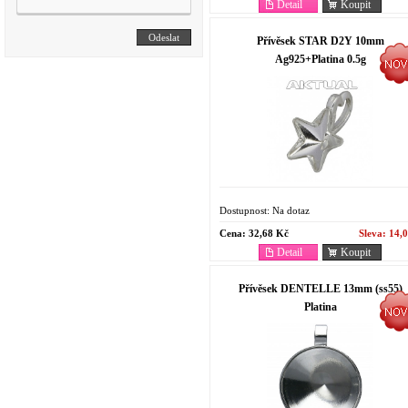
Detail
Koupit
Přívěsek STAR D2Y 10mm
Ag925+Platina 0.5g
Dostupnost:
Na dotaz
Cena:
32,68 Kč
Sleva:
14,
Detail
Koupit
Přívěsek DENTELLE 13mm (ss55)
Platina