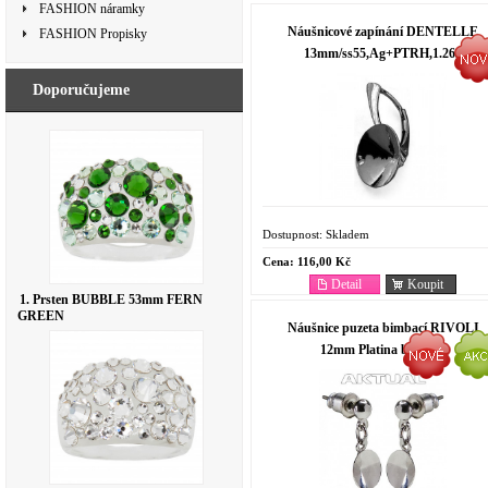
FASHION náramky
Náušnicové zapínání DENTELLE
FASHION Propisky
13mm/ss55,Ag+PTRH,1.26g
Doporučujeme
Dostupnost:
Skladem
Cena:
116,00 Kč
Detail
Koupit
1. Prsten BUBBLE 53mm FERN
GREEN
Náušnice puzeta bimbací RIVOLI
12mm Platina bimbací