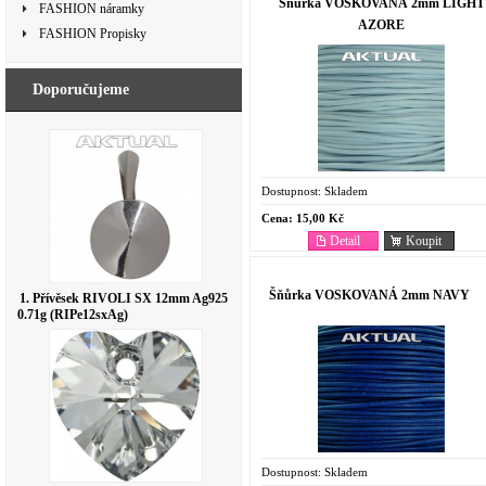
Šňůrka VOSKOVANÁ 2mm LIGHT
FASHION náramky
AZORE
FASHION Propisky
Doporučujeme
Dostupnost:
Skladem
Cena:
15,00 Kč
Detail
Koupit
Šňůrka VOSKOVANÁ 2mm NAVY
1. Přívěsek RIVOLI SX 12mm Ag925
0.71g (RIPe12sxAg)
Dostupnost:
Skladem