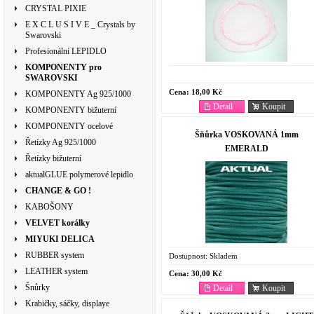
CRYSTAL PIXIE
E X C L U S I V E _ Crystals by
Swarovski
Profesionální LEPIDLO
KOMPONENTY pro
SWAROVSKI
Cena:
18,00 Kč
KOMPONENTY Ag 925/1000
Detail
Koupit
KOMPONENTY bižuterní
KOMPONENTY ocelové
Šňůrka VOSKOVANÁ 1mm
Řetízky Ag 925/1000
EMERALD
Řetízky bižuterní
aktualGLUE polymerové lepidlo
CHANGE & GO !
KABOŠONY
VELVET korálky
MIYUKI DELICA
RUBBER system
Dostupnost:
Skladem
LEATHER system
Cena:
30,00 Kč
Šnůrky
Detail
Koupit
Krabičky, sáčky, displaye