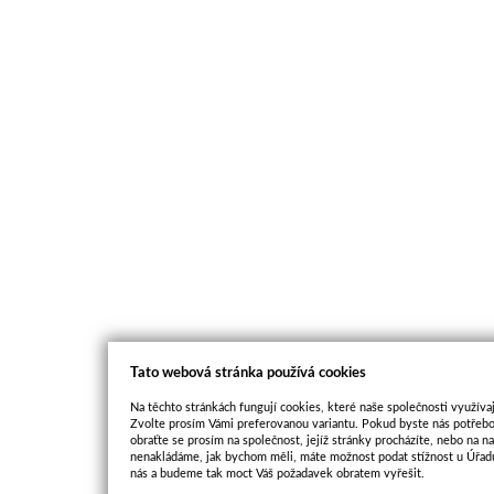
Tato webová stránka používá cookies
Na těchto stránkách fungují cookies, které naše společnosti využívaj
Zvolte prosím Vámi preferovanou variantu. Pokud byste nás potřebo
obraťte se prosím na společnost, jejíž stránky procházíte, nebo na 
nenakládáme, jak bychom měli, máte možnost podat stížnost u Úřadu
nás a budeme tak moct Váš požadavek obratem vyřešit.