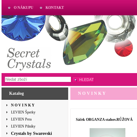
O NÁKUPU
KONTAKT
AKTUAL
www.aktual-koralky.cz
HLEDAT
Katalog
N O V I N K Y
N O V I N K Y
LEVIEN Šperky
LEVIEN Pera
Sáček ORGANZA stahov.RŮŽOVÁ
LEVIEN Pilníky
Crystals by Swarovski