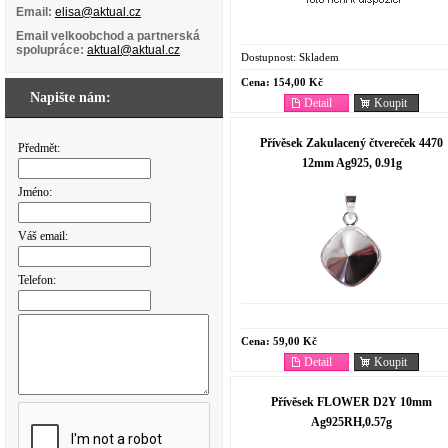
Email:
elisa@aktual.cz
Email velkoobchod a partnerská
spolupráce:
aktual@aktual.cz
Dostupnost:
Skladem
Cena:
154,00 Kč
Napište nám:
Detail
Koupit
Přívěsek Zakulacený čtvereček 4470
Předmět:
12mm Ag925, 0.91g
Jméno:
Váš email:
Telefon:
Cena:
59,00 Kč
Detail
Koupit
Přívěsek FLOWER D2Y 10mm
Ag925RH,0.57g