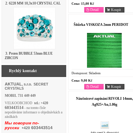
2. 6228 MM 10,3x10 CRYSTAL CAL
Cena:
15,00 Kč
Detail
Koupit
Šňůrka VISKOZA 2mm PERIDOT
3. Prsten BUBBLE 53mm BLUE
ZIRCON
Rychlý kontakt
Dostupnost:
Skladem
Cena:
9,00 Kč
AKTUAL
, s.r.o. SECRET
Detail
Koupit
CRYSTALS
MOBIL
731 449 449
Náušnicové zapínání RIVOLI 14mm,
VELKOOBCHOD
tel.: +420
Ag925+Au,1.06g
603443514
- na tomto čísle
nepodáváme informace o objednávkách a
zásilkách
Мы говорим по-
русски
603443514
+420