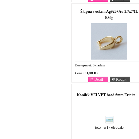
Šlupna s očkem Ag925+Au 3.7x7/11,
0.36g
Dostupnost:
Skladem
Cena:
51,00 Kč
Detail
Koupit
Korálek VELVET bead 6mm Erinite