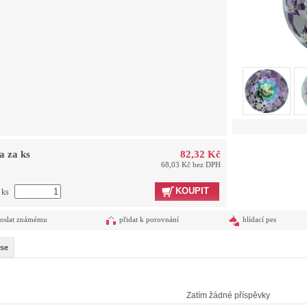
a za ks
82,32 Kč
68,03 Kč bez DPH
KOUPIT
 ks
oslat známému
přidat k porovnání
hlídací pes
se
Zatím žádné příspěvky