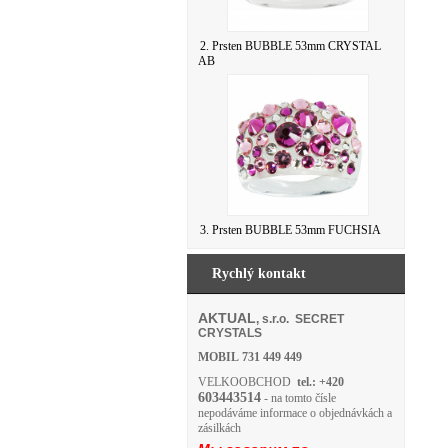
2. Prsten BUBBLE 53mm CRYSTAL
AB
3. Prsten BUBBLE 53mm FUCHSIA
Rychlý kontakt
AKTUAL
, s.r.o. SECRET
CRYSTALS
MOBIL
731 449 449
VELKOOBCHOD
tel.: +420
603443514
- na tomto čísle
nepodáváme informace o objednávkách a
zásilkách