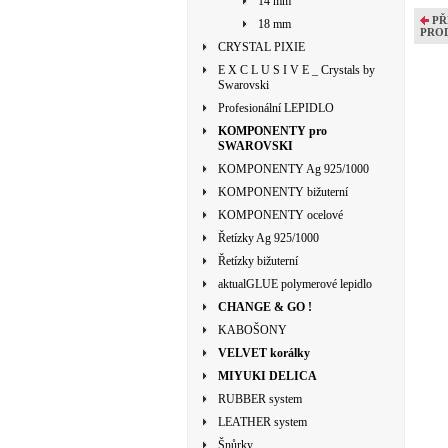
14 mm
PŘ
18 mm
PRO
CRYSTAL PIXIE
E X C L U S I V E _ Crystals by
Swarovski
Profesionální LEPIDLO
KOMPONENTY pro
SWAROVSKI
KOMPONENTY Ag 925/1000
KOMPONENTY bižuterní
KOMPONENTY ocelové
Řetízky Ag 925/1000
Řetízky bižuterní
aktualGLUE polymerové lepidlo
CHANGE & GO !
KABOŠONY
VELVET korálky
MIYUKI DELICA
RUBBER system
LEATHER system
Šnůrky