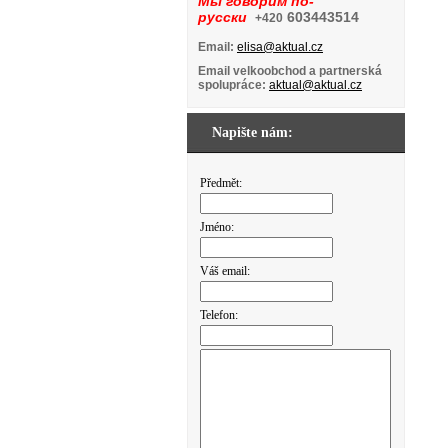
Мы говорим по-
русски
603443514
+420
Email:
elisa@aktual.cz
Email velkoobchod a partnerská
spolupráce:
aktual@aktual.cz
Napište nám:
Předmět:
Jméno:
Váš email:
Telefon: