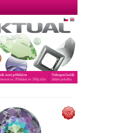
ník není přihlášen
Nákupní košík
strovat se
|
Přihlásit se
|
Můj účet
žádné položky