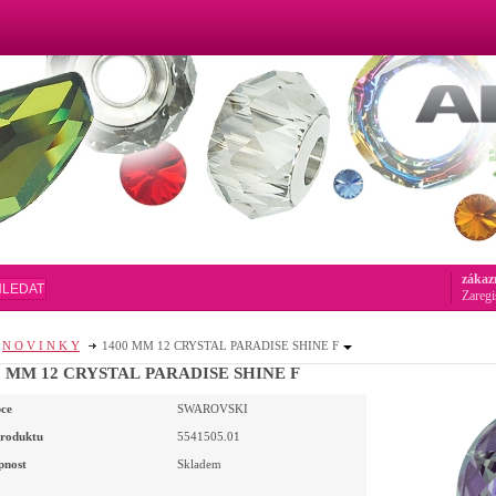
zákaz
HLEDAT
Zaregi
N O V I N K Y
1400 MM 12 CRYSTAL PARADISE SHINE F
0 MM 12 CRYSTAL PARADISE SHINE F
ce
SWAROVSKI
roduktu
5541505.01
pnost
Skladem