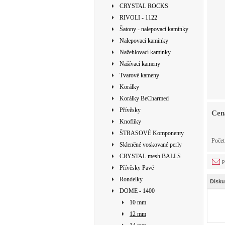
CRYSTAL ROCKS
RIVOLI - 1122
Šatony - nalepovací kamínky
Nalepovací kamínky
Nažehlovací kamínky
Našívací kameny
Tvarové kameny
Korálky
Korálky BeCharmed
Přívěsky
Cen
Knoflíky
ŠTRASOVÉ Komponenty
Počet
Skleněné voskované perly
CRYSTAL mesh BALLS
p
Přívěsky Pavé
Rondelky
Disku
DOME - 1400
10 mm
12 mm