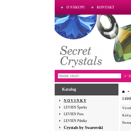
O NÁKUPU
KONTAKT
AKTUAL
www.aktual-koralky.cz
Katalog
140
N O V I N K Y
LEVIEN Šperky
Výrob
LEVIEN Pera
Kód p
LEVIEN Pilníky
Dostu
Crystals by Swarovski