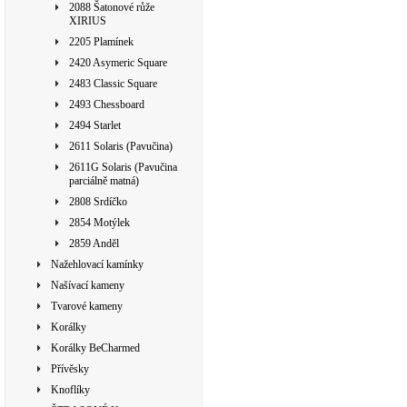
2088 Šatonové růže
XIRIUS
2205 Plamínek
2420 Asymeric Square
2483 Classic Square
2493 Chessboard
2494 Starlet
2611 Solaris (Pavučina)
2611G Solaris (Pavučina
parciálně matná)
2808 Srdíčko
2854 Motýlek
2859 Anděl
Nažehlovací kamínky
Našívací kameny
Tvarové kameny
Korálky
Korálky BeCharmed
Přívěsky
Knoflíky