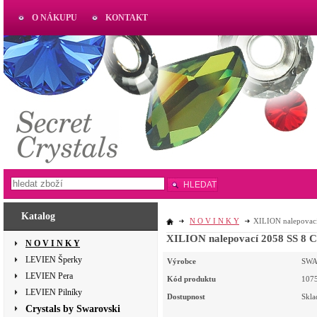
O NÁKUPU
KONTAKT
AKTUAL
www.aktual-koralky.cz
HLEDAT
Katalog
N O V I N K Y
XILION nalepovací
XILI
N O V I N K Y
LEVIEN Šperky
Výrobce
SWA
LEVIEN Pera
Kód produktu
107
LEVIEN Pilníky
Dostupnost
Skl
Crystals by Swarovski