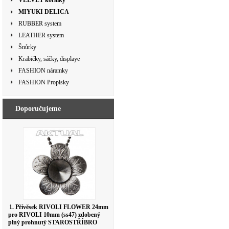
VELVET korálky
MIYUKI DELICA
RUBBER system
LEATHER system
Šnůrky
Krabičky, sáčky, displaye
FASHION náramky
FASHION Propisky
Doporučujeme
1. Přívěsek RIVOLI FLOWER 24mm
pro RIVOLI 10mm (ss47) zdobený
plný prohnutý STAROSTŘÍBRO