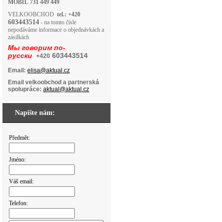
MOBIL
731 449 449
VELKOOBCHOD
tel.: +420
603443514
- na tomto čísle
nepodáváme informace o objednávkách a
zásilkách
Мы говорим по-
русски
603443514
+420
Email:
elisa@aktual.cz
Email velkoobchod a partnerská
spolupráce:
aktual@aktual.cz
Napište nám:
Předmět:
Jméno:
Váš email:
Telefon: