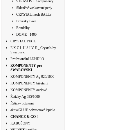
ŠTRASOVÉ Komponenty
Skleněné voskované perly
CRYSTAL mesh BALLS
Přívěsky Pavé
Rondelky
DOME - 1400
CRYSTAL PIXIE
E X C L U S I V E _ Crystals by
Swarovski
Profesionální LEPIDLO
KOMPONENTY pro
SWAROVSKI
KOMPONENTY Ag 925/1000
KOMPONENTY bižuterní
KOMPONENTY ocelové
Řetízky Ag 925/1000
Řetízky bižuterní
aktualGLUE polymerové lepidlo
CHANGE & GO !
KABOŠONY