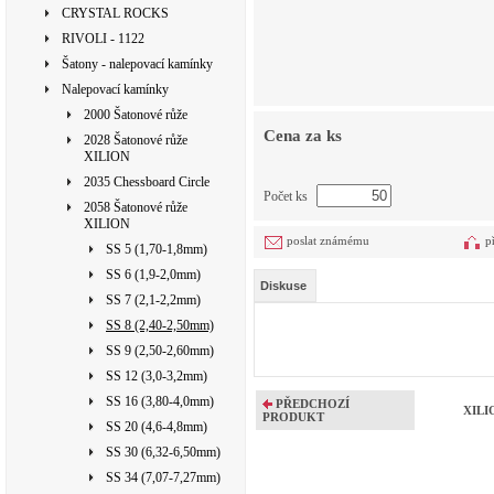
CRYSTAL ROCKS
RIVOLI - 1122
Šatony - nalepovací kamínky
Nalepovací kamínky
2000 Šatonové růže
Cena za ks
2028 Šatonové růže
XILION
2035 Chessboard Circle
Počet ks
2058 Šatonové růže
XILION
poslat známému
p
SS 5 (1,70-1,8mm)
SS 6 (1,9-2,0mm)
Diskuse
SS 7 (2,1-2,2mm)
SS 8 (2,40-2,50mm)
SS 9 (2,50-2,60mm)
SS 12 (3,0-3,2mm)
SS 16 (3,80-4,0mm)
PŘEDCHOZÍ
XILIO
PRODUKT
SS 20 (4,6-4,8mm)
SS 30 (6,32-6,50mm)
SS 34 (7,07-7,27mm)