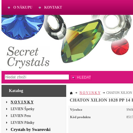
O NÁKUPU
KONTAKT
AKTUAL
www.aktual-koralky.cz
HLEDAT
Katalog
N O V I N K Y
CHATON XILION 10
CHATON XILION 1028 PP 14 P
N O V I N K Y
LEVIEN Šperky
Výrobce
SWA
LEVIEN Pera
Kód produktu
851
LEVIEN Pilníky
Crystals by Swarovski