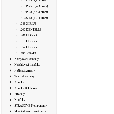
PP 23 (2,9-3mm)
PP 25 (3,2-3,3mm)
PP 28 (3,5-3,6mm)
SS 18 (4,2-4,4mm)
1088 XIRIUS
1200 DENTELLE
1201 Obšívací
1318 Obšívací
1357 Obšívací
1695 Ježovka
Nalepovací kamínky
Nažehlovací kamínky
Našívací kameny
Tvarové kameny
Korálky
Korálky BeCharmed
Přívěsky
Knoflíky
ŠTRASOVÉ Komponenty
Skleněné voskované perly