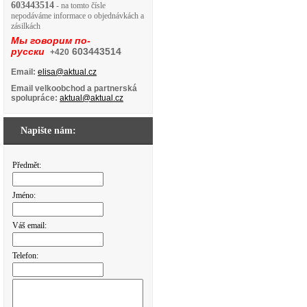
603443514
- na tomto čísle
nepodáváme informace o objednávkách a
zásilkách
Мы говорим по-
русски
603443514
+420
Email:
elisa@aktual.cz
Email velkoobchod a partnerská
spolupráce:
aktual@aktual.cz
Napište nám:
Předmět:
Jméno:
Váš email:
Telefon: