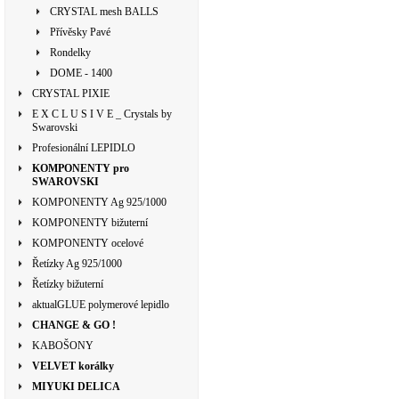
CRYSTAL mesh BALLS
Přívěsky Pavé
Rondelky
DOME - 1400
CRYSTAL PIXIE
E X C L U S I V E _ Crystals by
Swarovski
Profesionální LEPIDLO
KOMPONENTY pro
SWAROVSKI
KOMPONENTY Ag 925/1000
KOMPONENTY bižuterní
KOMPONENTY ocelové
Řetízky Ag 925/1000
Řetízky bižuterní
aktualGLUE polymerové lepidlo
CHANGE & GO !
KABOŠONY
VELVET korálky
MIYUKI DELICA