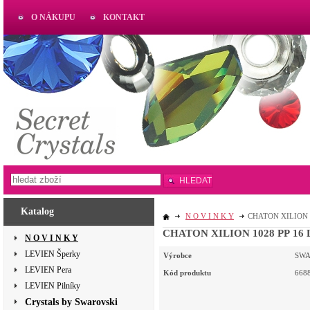
O NÁKUPU
KONTAKT
AKTUAL
www.aktual-koralky.cz
HLEDAT
Katalog
N O V I N K Y
CHATON XILION 10
CHATON XILION 1028 PP 16 LI
N O V I N K Y
LEVIEN Šperky
Výrobce
SWA
LEVIEN Pera
Kód produktu
668
LEVIEN Pilníky
Crystals by Swarovski