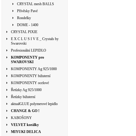
CRYSTAL mesh BALLS
Přívěsky Pavé
Rondelky
DOME - 1400
CRYSTAL PIXIE
E X C L U S I V E _ Crystals by
Swarovski
Profesionální LEPIDLO
KOMPONENTY pro
SWAROVSKI
KOMPONENTY Ag 925/1000
KOMPONENTY bižuterní
KOMPONENTY ocelové
Řetízky Ag 925/1000
Řetízky bižuterní
aktualGLUE polymerové lepidlo
CHANGE & GO !
KABOŠONY
VELVET korálky
MIYUKI DELICA