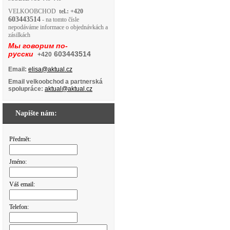
VELKOOBCHOD
tel.: +420
603443514
- na tomto čísle
nepodáváme informace o objednávkách a
zásilkách
Мы говорим по-
русски
603443514
+420
Email:
elisa@aktual.cz
Email velkoobchod a partnerská
spolupráce:
aktual@aktual.cz
Napište nám:
Předmět:
Jméno:
Váš email:
Telefon: