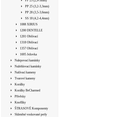
PP 23 (2,9-3mm)
PP 25 (3,2-3,3mm)
PP 28 (3,5-3,6mm)
SS 18 (4,2-4,4mm)
1088 XIRIUS
1200 DENTELLE
1201 Obšívací
1318 Obšívací
1357 Obšívací
1695 Ježovka
Nalepovací kamínky
Nažehlovací kamínky
Našívací kameny
Tvarové kameny
Korálky
Korálky BeCharmed
Přívěsky
Knoflíky
ŠTRASOVÉ Komponenty
Skleněné voskované perly