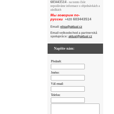
603443514
- na tomto čísle
nepodáváme informace o objednávkách a
zásilkách
Мы говорим по-
русски
603443514
+420
Email:
elisa@aktual.cz
Email velkoobchod a partnerská
spolupráce:
aktual@aktual.cz
Napište nám:
Předmět:
Jméno:
Váš email:
Telefon: