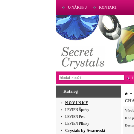
O NÁKUPU
KONTAKT
AKTUAL
www.aktual-koralky.cz
Katalog
CHA
N O V I N K Y
LEVIEN Šperky
Výrob
LEVIEN Pera
Kód p
LEVIEN Pilníky
Dostu
Crystals by Swarovski