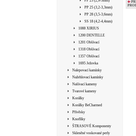
PP 23 (2,9-3mm)
PŘ
PRO
PP 25 (3,2-3,3mm)
PP 28 (3,5-3,6mm)
SS 18 (4,2-4,4mm)
1088 XIRIUS
1200 DENTELLE
1201 Obšívací
1318 Obšívací
1357 Obšívací
1695 Ježovka
Nalepovací kamínky
Nažehlovací kamínky
Našívací kameny
Tvarové kameny
Korálky
Korálky BeCharmed
Přívěsky
Knoflíky
ŠTRASOVÉ Komponenty
Skleněné voskované perly