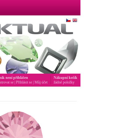
ník není přihlášen
Nákupní košík
strovat se
|
Přihlásit se
|
Můj účet
žádné položky