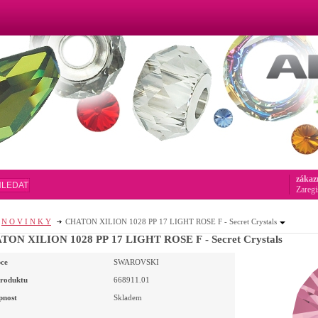
zákaz
HLEDAT
Zaregi
N O V I N K Y
CHATON XILION 1028 PP 17 LIGHT ROSE F - Secret Crystals
TON XILION 1028 PP 17 LIGHT ROSE F - Secret Crystals
ce
SWAROVSKI
roduktu
668911.01
pnost
Skladem