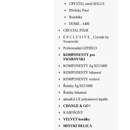
CRYSTAL mesh BALLS
Přívěsky Pavé
Rondelky
DOME - 1400
CRYSTAL PIXIE
E X C L U S I V E _ Crystals by
Swarovski
Profesionální LEPIDLO
KOMPONENTY pro
SWAROVSKI
KOMPONENTY Ag 925/1000
KOMPONENTY bižuterní
KOMPONENTY ocelové
Řetízky Ag 925/1000
Řetízky bižuterní
aktualGLUE polymerové lepidlo
CHANGE & GO !
KABOŠONY
VELVET korálky
MIYUKI DELICA