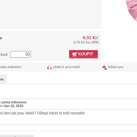
a
0,92 Kč
0,76 Kč bez DPH
KOUPIT
t kusů
oslat známému
přidat k porovnání
hlídací pes
se
r:
petra mikesova
um:
Jan 22, 2015
ý den jak jsou Velké? Děkuji nikde to totiž nevydim