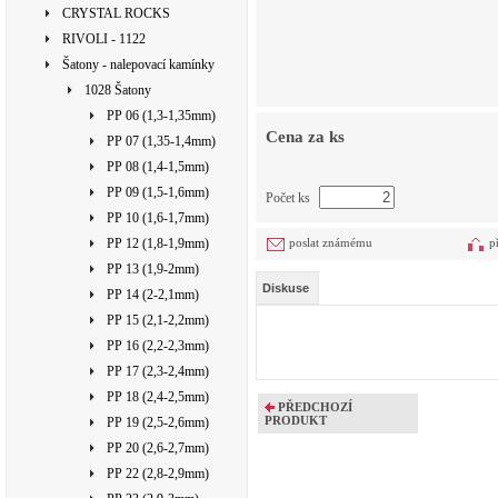
CRYSTAL ROCKS
RIVOLI - 1122
Šatony - nalepovací kamínky
1028 Šatony
PP 06 (1,3-1,35mm)
Cena za ks
PP 07 (1,35-1,4mm)
PP 08 (1,4-1,5mm)
PP 09 (1,5-1,6mm)
Počet ks
PP 10 (1,6-1,7mm)
PP 12 (1,8-1,9mm)
poslat známému
p
PP 13 (1,9-2mm)
Diskuse
PP 14 (2-2,1mm)
PP 15 (2,1-2,2mm)
PP 16 (2,2-2,3mm)
PP 17 (2,3-2,4mm)
PP 18 (2,4-2,5mm)
PŘEDCHOZÍ
PRODUKT
PP 19 (2,5-2,6mm)
PP 20 (2,6-2,7mm)
PP 22 (2,8-2,9mm)