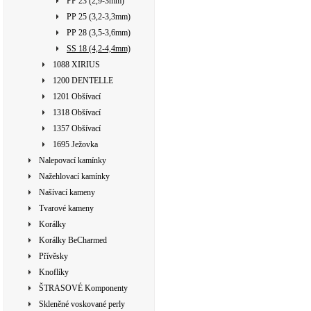
PP 23 (2,9-3mm)
PP 25 (3,2-3,3mm)
PP 28 (3,5-3,6mm)
SS 18 (4,2-4,4mm)
1088 XIRIUS
1200 DENTELLE
1201 Obšívací
1318 Obšívací
1357 Obšívací
1695 Ježovka
Nalepovací kamínky
Nažehlovací kamínky
Našívací kameny
Tvarové kameny
Korálky
Korálky BeCharmed
Přívěsky
Knoflíky
ŠTRASOVÉ Komponenty
Skleněné voskované perly