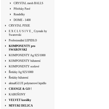
CRYSTAL mesh BALLS
Přívěsky Pavé
Rondelky
DOME - 1400
CRYSTAL PIXIE
E X C L U S I V E _ Crystals by
Swarovski
Profesionální LEPIDLO
KOMPONENTY pro
SWAROVSKI
KOMPONENTY Ag 925/1000
KOMPONENTY bižuterní
KOMPONENTY ocelové
Řetízky Ag 925/1000
Řetízky bižuterní
aktualGLUE polymerové lepidlo
CHANGE & GO !
KABOŠONY
VELVET korálky
MIYUKI DELICA