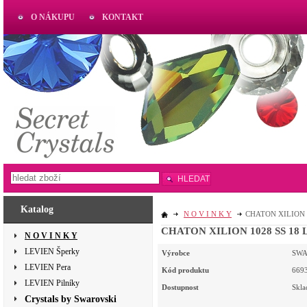
O NÁKUPU
KONTAKT
AKTUAL
www.aktual-koralky.cz
HLEDAT
Katalog
N O V I N K Y
CHATON XILION 10
CHATON XILION 1028 SS 18 LI
N O V I N K Y
LEVIEN Šperky
Výrobce
SWA
LEVIEN Pera
Kód produktu
669
LEVIEN Pilníky
Dostupnost
Skl
Crystals by Swarovski