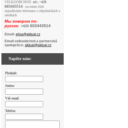
VELKOOBCHOD
tel.: +420
603443514
- na tomto čísle
nepodáváme informace o objednávkách a
zásilkách
Мы говорим по-
русски
603443514
+420
Email:
elisa@aktual.cz
Email velkoobchod a partnerská
spolupráce:
aktual@aktual.cz
Napište nám:
Předmět:
Jméno:
Váš email:
Telefon: