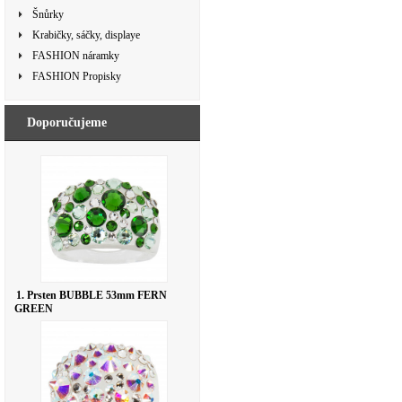
Šnůrky
Krabičky, sáčky, displaye
FASHION náramky
FASHION Propisky
Doporučujeme
1. Prsten BUBBLE 53mm FERN
GREEN