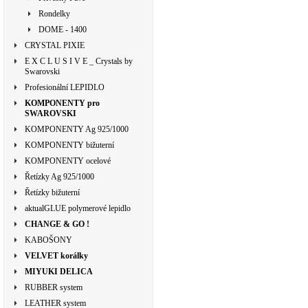
Rondelky
DOME - 1400
CRYSTAL PIXIE
E X C L U S I V E _ Crystals by
Swarovski
Profesionální LEPIDLO
KOMPONENTY pro
SWAROVSKI
KOMPONENTY Ag 925/1000
KOMPONENTY bižuterní
KOMPONENTY ocelové
Řetízky Ag 925/1000
Řetízky bižuterní
aktualGLUE polymerové lepidlo
CHANGE & GO !
KABOŠONY
VELVET korálky
MIYUKI DELICA
RUBBER system
LEATHER system