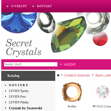
O NÁKUPU
KONTAKT
AKTUAL
www.aktual-koralky.cz
HLEDAT
Crystals by Swarovski
Šatony - nal
Katalog
N O V I N K Y
LEVIEN Šperky
LEVIEN Pera
LEVIEN Pilníky
Kotlíky
PP 14 (2-2,1m
Crystals by Swarovski