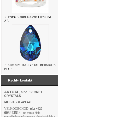
2. Prsten BUBBLE 53mm CRYSTAL
AB
3. 6106 MM 16 CRYSTAL BERMUDA
BLUE
Rychlý kontakt
AKTUAL
, s.r.o. SECRET
CRYSTALS
MOBIL
731 449 449
VELKOOBCHOD
tel.: +420
603443514
- na tomto čísle
nepodáváme informace o objednávkách a