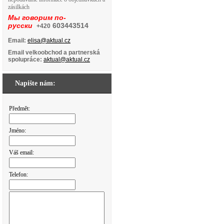
zásilkách
Мы говорим по-
русски
603443514
+420
Email:
elisa@aktual.cz
Email velkoobchod a partnerská
spolupráce:
aktual@aktual.cz
Napište nám:
Předmět:
Jméno:
Váš email:
Telefon: