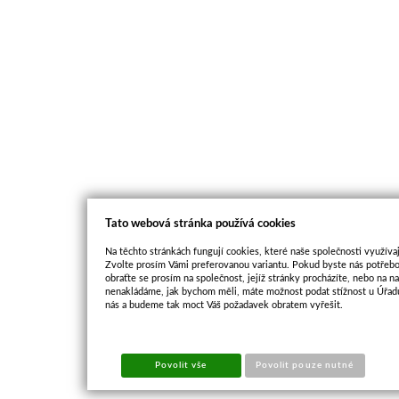
Tato webová stránka používá cookies
Na těchto stránkách fungují cookies, které naše společnosti využívaj
Zvolte prosím Vámi preferovanou variantu. Pokud byste nás potřebo
obraťte se prosím na společnost, jejíž stránky procházíte, nebo na 
nenakládáme, jak bychom měli, máte možnost podat stížnost u Úřadu
nás a budeme tak moct Váš požadavek obratem vyřešit.
Povolit vše
Povolit pouze nutné