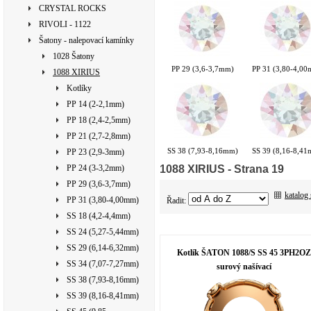
CRYSTAL ROCKS
RIVOLI - 1122
Šatony - nalepovací kamínky
1028 Šatony
PP 29 (3,6-3,7mm)
PP 31 (3,80-4,0
1088 XIRIUS
Kotlíky
PP 14 (2-2,1mm)
PP 18 (2,4-2,5mm)
PP 21 (2,7-2,8mm)
SS 38 (7,93-8,16mm)
SS 39 (8,16-8,4
PP 23 (2,9-3mm)
1088 XIRIUS
- Strana 19
PP 24 (3-3,2mm)
PP 29 (3,6-3,7mm)
katalog
PP 31 (3,80-4,00mm)
Řadit:
SS 18 (4,2-4,4mm)
SS 24 (5,27-5,44mm)
SS 29 (6,14-6,32mm)
Kotlík ŠATON 1088/S SS 45 3PH2OZ
SS 34 (7,07-7,27mm)
surový našívací
SS 38 (7,93-8,16mm)
SS 39 (8,16-8,41mm)