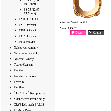
SS 45 (9,85-
10,19mm)
SS 55 (12,97-
13,22mm)
1200 DENTELLE
Výrobce:
SWAROVSKI
1201 Obšívací
Cena:
3,13 Kč
1318 Obšívací
Detail
Koupit
1357 Obšívací
1695 Ježovka
Nalepovací kamínky
Nažehlovací kamínky
Našívací kameny
Tvarové kameny
Korálky
Korálky BeCharmed
Přívěsky
Knoflíky
ŠTRASOVÉ Komponenty
Skleněné voskované perly
CRYSTAL mesh BALLS
Přívěsky Pavé