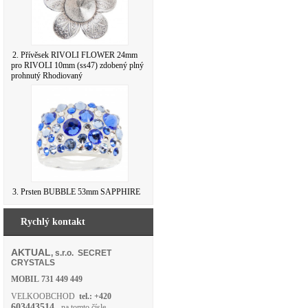
2. Přívěsek RIVOLI FLOWER 24mm
pro RIVOLI 10mm (ss47) zdobený plný
prohnutý Rhodiovaný
3. Prsten BUBBLE 53mm SAPPHIRE
Rychlý kontakt
AKTUAL
, s.r.o. SECRET
CRYSTALS
MOBIL
731 449 449
VELKOOBCHOD
tel.: +420
603443514
- na tomto čísle