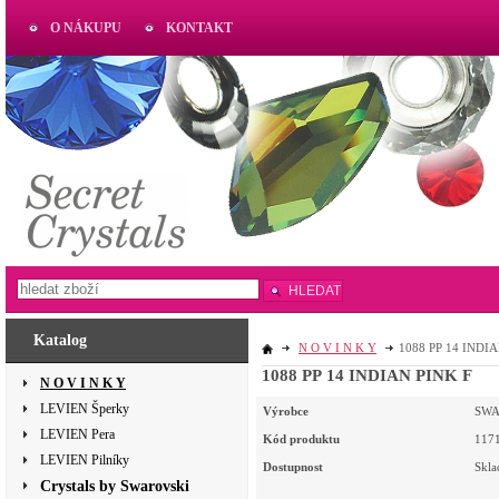
O NÁKUPU
KONTAKT
AKTUAL
www.aktual-koralky.cz
HLEDAT
Katalog
N O V I N K Y
1088 PP 14 INDIA
1088 PP 14 INDIAN PINK F
N O V I N K Y
LEVIEN Šperky
Výrobce
SWA
LEVIEN Pera
Kód produktu
117
LEVIEN Pilníky
Dostupnost
Skl
Crystals by Swarovski