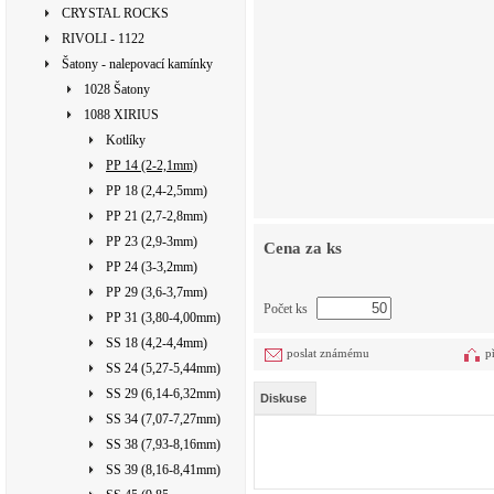
CRYSTAL ROCKS
RIVOLI - 1122
Šatony - nalepovací kamínky
1028 Šatony
1088 XIRIUS
Kotlíky
PP 14 (2-2,1mm)
PP 18 (2,4-2,5mm)
PP 21 (2,7-2,8mm)
PP 23 (2,9-3mm)
Cena za ks
PP 24 (3-3,2mm)
PP 29 (3,6-3,7mm)
Počet ks
PP 31 (3,80-4,00mm)
SS 18 (4,2-4,4mm)
poslat známému
p
SS 24 (5,27-5,44mm)
SS 29 (6,14-6,32mm)
Diskuse
SS 34 (7,07-7,27mm)
SS 38 (7,93-8,16mm)
SS 39 (8,16-8,41mm)