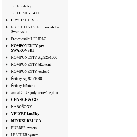
Rondelky
DOME - 1400
CRYSTAL PIXIE
E X C L U S I V E _ Crystals by
Swarovski
Profesionální LEPIDLO
KOMPONENTY pro
SWAROVSKI
KOMPONENTY Ag 925/1000
KOMPONENTY bižuterní
KOMPONENTY ocelové
Řetízky Ag 925/1000
Řetízky bižuterní
aktualGLUE polymerové lepidlo
CHANGE & GO !
KABOŠONY
VELVET korálky
MIYUKI DELICA
RUBBER system
LEATHER system