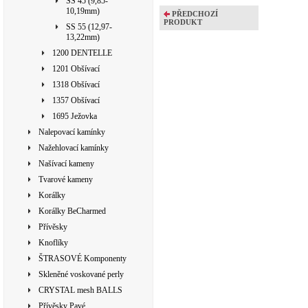
SS 45 (9,85-
10,19mm)
PŘEDCHOZÍ
PRODUKT
SS 55 (12,97-
13,22mm)
1200 DENTELLE
1201 Obšívací
1318 Obšívací
1357 Obšívací
1695 Ježovka
Nalepovací kamínky
Nažehlovací kamínky
Našívací kameny
Tvarové kameny
Korálky
Korálky BeCharmed
Přívěsky
Knoflíky
ŠTRASOVÉ Komponenty
Skleněné voskované perly
CRYSTAL mesh BALLS
Přívěsky Pavé