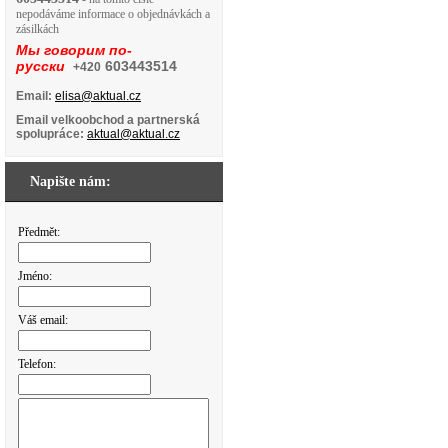
nepodáváme informace o objednávkách a
zásilkách
Мы говорим по-
русски
603443514
+420
Email:
elisa@aktual.cz
Email velkoobchod a partnerská
spolupráce:
aktual@aktual.cz
Napište nám:
Předmět:
Jméno:
Váš email:
Telefon: