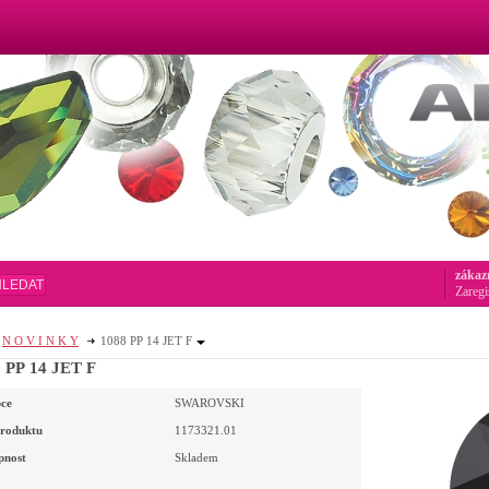
zákaz
HLEDAT
Zaregi
N O V I N K Y
1088 PP 14 JET F
 PP 14 JET F
ce
SWAROVSKI
roduktu
1173321.01
pnost
Skladem