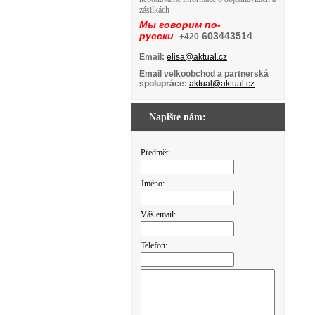
zásilkách
Мы говорим по-
русски
603443514
+420
Email:
elisa@aktual.cz
Email velkoobchod a partnerská
spolupráce:
aktual@aktual.cz
Napište nám:
Předmět:
Jméno:
Váš email:
Telefon: