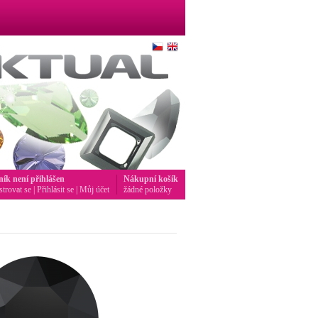
ník není přihlášen
Nákupní košík
strovat se
|
Přihlásit se
|
Můj účet
žádné položky