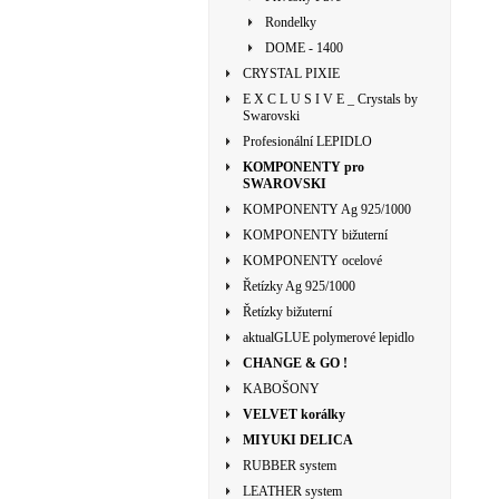
Rondelky
DOME - 1400
CRYSTAL PIXIE
E X C L U S I V E _ Crystals by
Swarovski
Profesionální LEPIDLO
KOMPONENTY pro
SWAROVSKI
KOMPONENTY Ag 925/1000
KOMPONENTY bižuterní
KOMPONENTY ocelové
Řetízky Ag 925/1000
Řetízky bižuterní
aktualGLUE polymerové lepidlo
CHANGE & GO !
KABOŠONY
VELVET korálky
MIYUKI DELICA
RUBBER system
LEATHER system