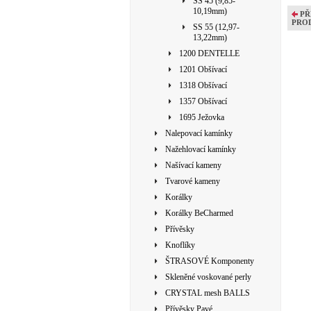
SS 45 (9,85-
10,19mm)
PŘ
PRO
SS 55 (12,97-
13,22mm)
1200 DENTELLE
1201 Obšívací
1318 Obšívací
1357 Obšívací
1695 Ježovka
Nalepovací kamínky
Nažehlovací kamínky
Našívací kameny
Tvarové kameny
Korálky
Korálky BeCharmed
Přívěsky
Knoflíky
ŠTRASOVÉ Komponenty
Skleněné voskované perly
CRYSTAL mesh BALLS
Přívěsky Pavé