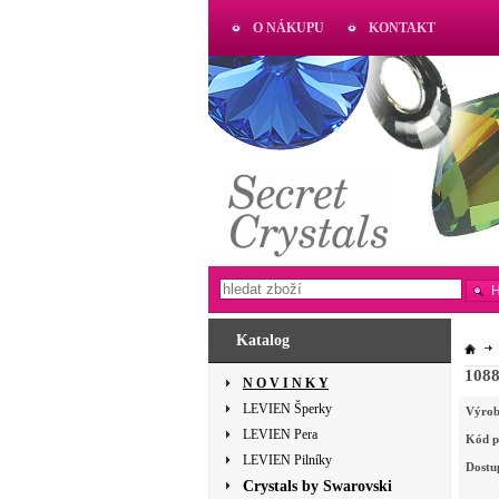
O NÁKUPU
KONTAKT
AKTUAL
www.aktual-koralky.cz
Katalog
1088
N O V I N K Y
LEVIEN Šperky
Výrob
LEVIEN Pera
Kód p
LEVIEN Pilníky
Dostu
Crystals by Swarovski