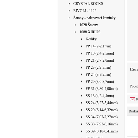
CRYSTAL ROCKS
RIVOLI - 1122
Šatony - nalepovací kamínky
1028 Šatony
1088 XIRIUS
Kotlíky
PP 14 (2-2,1mm)
PP 18 (2,4-2,5mm)
PP 21 (2,7-2,8mm)
PP 23 (2,9-3mm)
Cen
PP 24 (3-3,2mm)
PP 29 (3,6-3,7mm)
Počet
PP 31 (3,80-4,00mm)
SS 18 (4,2-4,4mm)
p
SS 24 (5,27-5,44mm)
SS 29 (6,14-6,32mm)
Disku
SS 34 (7,07-7,27mm)
SS 38 (7,93-8,16mm)
SS 39 (8,16-8,41mm)