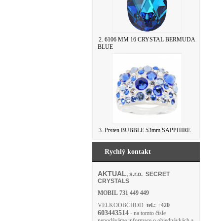
2. 6106 MM 16 CRYSTAL BERMUDA
BLUE
3. Prsten BUBBLE 53mm SAPPHIRE
Rychlý kontakt
AKTUAL
, s.r.o. SECRET
CRYSTALS
MOBIL
731 449 449
VELKOOBCHOD
tel.: +420
603443514
- na tomto čísle
nepodáváme informace o objednávkách a