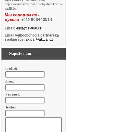
nepodáváme informace o objednávkách a
zásilkách
Мы говорим по-
русски
603443514
+420
Email:
elisa@aktual.cz
Email velkoobchod a partnerská
spolupráce:
aktual@aktual.cz
Napište nám:
Předmět:
Jméno:
Váš email:
Telefon: