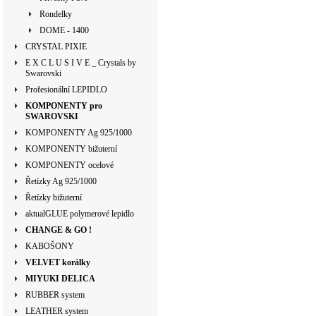
Rondelky
DOME - 1400
CRYSTAL PIXIE
E X C L U S I V E _ Crystals by
Swarovski
Profesionální LEPIDLO
KOMPONENTY pro
SWAROVSKI
KOMPONENTY Ag 925/1000
KOMPONENTY bižuterní
KOMPONENTY ocelové
Řetízky Ag 925/1000
Řetízky bižuterní
aktualGLUE polymerové lepidlo
CHANGE & GO !
KABOŠONY
VELVET korálky
MIYUKI DELICA
RUBBER system
LEATHER system