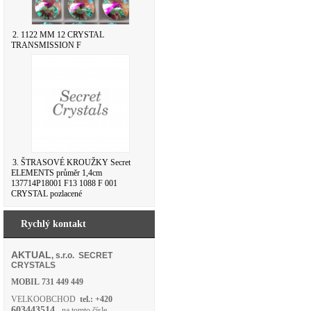
2. 1122 MM 12 CRYSTAL
TRANSMISSION F
3. ŠTRASOVÉ KROUŽKY Secret
ELEMENTS průměr 1,4cm
137714P18001 F13 1088 F 001
CRYSTAL pozlacené
Rychlý kontakt
AKTUAL
, s.r.o. SECRET
CRYSTALS
MOBIL
731 449 449
VELKOOBCHOD
tel.: +420
603443514
- na tomto čísle