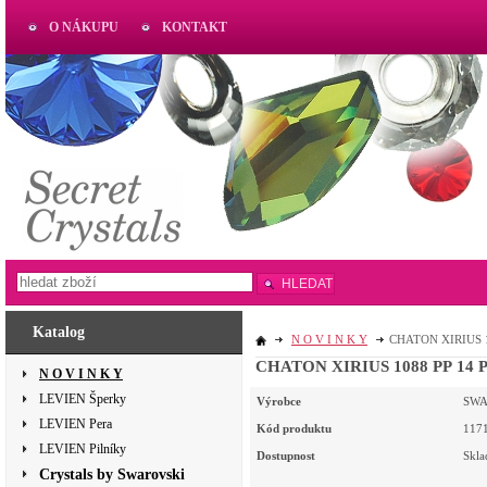
O NÁKUPU
KONTAKT
AKTUAL
www.aktual-koralky.cz
HLEDAT
Katalog
N O V I N K Y
CHATON XIRIUS 10
CHATON XIRIUS 1088 PP 14 PE
N O V I N K Y
LEVIEN Šperky
Výrobce
SWA
LEVIEN Pera
Kód produktu
117
LEVIEN Pilníky
Dostupnost
Skl
Crystals by Swarovski