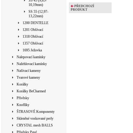
SS 45 (9,85-
10,19mm)
PŘEDCHOZÍ
PRODUKT
SS 55 (12,97-
13,22mm)
1200 DENTELLE
1201 Obšívací
1318 Obšívací
1357 Obšívací
1695 Ježovka
Nalepovací kamínky
Nažehlovací kamínky
Našívací kameny
Tvarové kameny
Korálky
Korálky BeCharmed
Přívěsky
Knoflíky
ŠTRASOVÉ Komponenty
Skleněné voskované perly
CRYSTAL mesh BALLS
Přívěsky Pavé