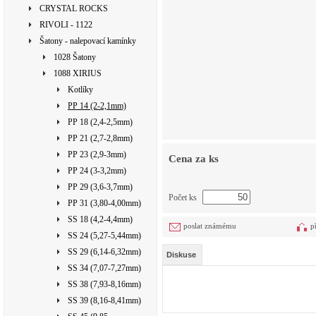
CRYSTAL ROCKS
RIVOLI - 1122
Šatony - nalepovací kamínky
1028 Šatony
1088 XIRIUS
Kotlíky
PP 14 (2-2,1mm)
PP 18 (2,4-2,5mm)
PP 21 (2,7-2,8mm)
PP 23 (2,9-3mm)
Cena za ks
PP 24 (3-3,2mm)
PP 29 (3,6-3,7mm)
Počet ks
PP 31 (3,80-4,00mm)
SS 18 (4,2-4,4mm)
poslat známému
p
SS 24 (5,27-5,44mm)
SS 29 (6,14-6,32mm)
Diskuse
SS 34 (7,07-7,27mm)
SS 38 (7,93-8,16mm)
SS 39 (8,16-8,41mm)