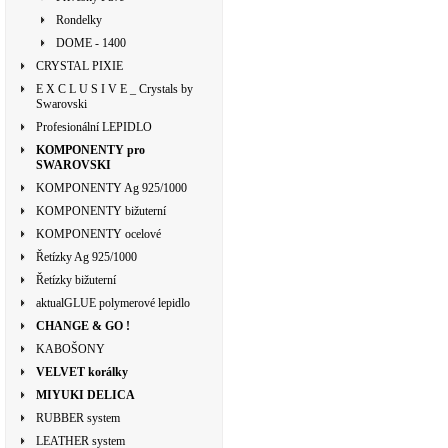
Rondelky
DOME - 1400
CRYSTAL PIXIE
E X C L U S I V E _ Crystals by
Swarovski
Profesionální LEPIDLO
KOMPONENTY pro
SWAROVSKI
KOMPONENTY Ag 925/1000
KOMPONENTY bižuterní
KOMPONENTY ocelové
Řetízky Ag 925/1000
Řetízky bižuterní
aktualGLUE polymerové lepidlo
CHANGE & GO !
KABOŠONY
VELVET korálky
MIYUKI DELICA
RUBBER system
LEATHER system