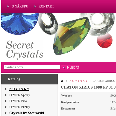
O NÁKUPU
KONTAKT
AKTUAL
www.aktual-koralky.cz
HLEDAT
Katalog
N O V I N K Y
CHATON XIRIUS 10
CHATON XIRIUS 1088 PP 31 JE
N O V I N K Y
LEVIEN Šperky
Výrobce
SWA
LEVIEN Pera
Kód produktu
117
LEVIEN Pilníky
Dostupnost
Skl
Crystals by Swarovski