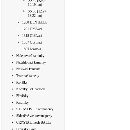
SS 45 (9,85-
10,19mm)
SS 55 (12,97-
13,22mm)
1200 DENTELLE
1201 Obšívací
1318 Obšívací
1357 Obšívací
1695 Ježovka
Nalepovací kamínky
Nažehlovací kamínky
Našívací kameny
Tvarové kameny
Korálky
Korálky BeCharmed
Přívěsky
Knoflíky
ŠTRASOVÉ Komponenty
Skleněné voskované perly
CRYSTAL mesh BALLS
Přívěsky Pavé