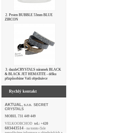
2. Prsten BUBBLE 53mm BLUE
ZIRCON
3. dazzleCRYSTALS náramek BLACK
& BLACK JET HEMATITE - délku
přizpůsobíme Vaší objednávce
Rychlý kontakt
AKTUAL
, s.r.o. SECRET
CRYSTALS
MOBIL
731 449 449
VELKOOBCHOD
tel.: +420
603443514
- na tomto čísle
nepodáváme informace o objednávkách a