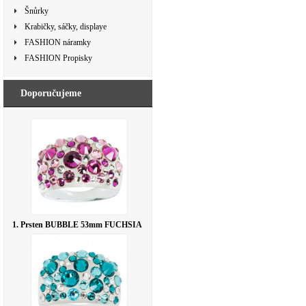
Šnůrky
Krabičky, sáčky, displaye
FASHION náramky
FASHION Propisky
Doporučujeme
1. Prsten BUBBLE 53mm FUCHSIA