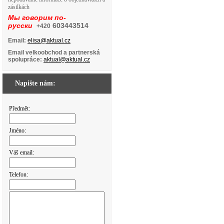
zásilkách
Мы говорим по-
русски
603443514
+420
Email:
elisa@aktual.cz
Email velkoobchod a partnerská
spolupráce:
aktual@aktual.cz
Napište nám:
Předmět:
Jméno:
Váš email:
Telefon: