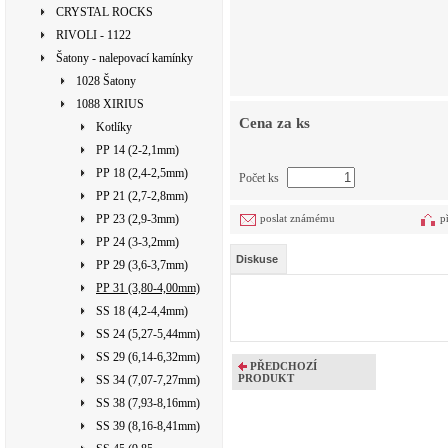
CRYSTAL ROCKS
RIVOLI - 1122
Šatony - nalepovací kamínky
1028 Šatony
1088 XIRIUS
Cena za ks
Kotlíky
PP 14 (2-2,1mm)
PP 18 (2,4-2,5mm)
Počet ks
PP 21 (2,7-2,8mm)
PP 23 (2,9-3mm)
poslat známému
p
PP 24 (3-3,2mm)
Diskuse
PP 29 (3,6-3,7mm)
PP 31 (3,80-4,00mm)
SS 18 (4,2-4,4mm)
SS 24 (5,27-5,44mm)
SS 29 (6,14-6,32mm)
PŘEDCHOZÍ
PRODUKT
SS 34 (7,07-7,27mm)
SS 38 (7,93-8,16mm)
SS 39 (8,16-8,41mm)