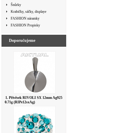
Šnůrky
Krabičky, sáčky, displaye
FASHION náramky
FASHION Propisky
Doporučujeme
1. Přívěsek RIVOLI SX 12mm Ag925
0.71g (RIPe12sxAg)