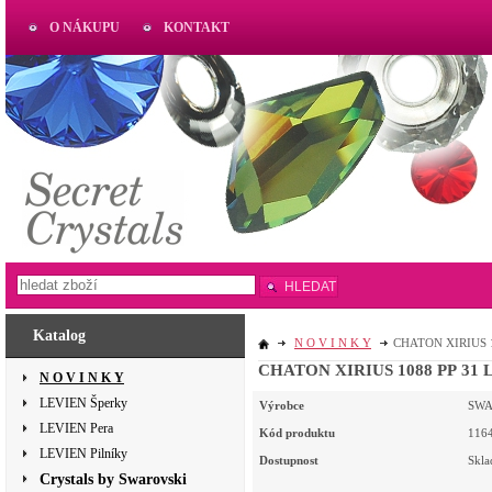
O NÁKUPU
KONTAKT
AKTUAL
www.aktual-koralky.cz
HLEDAT
Katalog
N O V I N K Y
CHATON XIRIUS 10
CHATON XIRIUS 1088 PP 31 L
N O V I N K Y
LEVIEN Šperky
Výrobce
SWA
LEVIEN Pera
Kód produktu
116
LEVIEN Pilníky
Dostupnost
Skl
Crystals by Swarovski