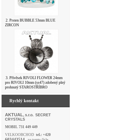
2. Prsten BUBBLE 53mm BLUE
ZIRCON
3. Přívěsek RIVOLI FLOWER 24mm
pro RIVOLI 10mm (ss47) zdobený plný
prohnutý STAROSTŘÍBRO
Rychlý kontakt
AKTUAL
, s.r.o. SECRET
CRYSTALS
MOBIL
731 449 449
VELKOOBCHOD
tel.: +420
603443514
- na tomto čísle