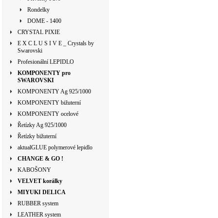
Rondelky
DOME - 1400
CRYSTAL PIXIE
E X C L U S I V E _ Crystals by
Swarovski
Profesionální LEPIDLO
KOMPONENTY pro
SWAROVSKI
KOMPONENTY Ag 925/1000
KOMPONENTY bižuterní
KOMPONENTY ocelové
Řetízky Ag 925/1000
Řetízky bižuterní
aktualGLUE polymerové lepidlo
CHANGE & GO !
KABOŠONY
VELVET korálky
MIYUKI DELICA
RUBBER system
LEATHER system