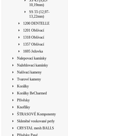
SS 45 (9,85-
10,19mm)
SS 55 (12,97-
13,22mm)
1200 DENTELLE
1201 Obšívací
1318 Obšívací
1357 Obšívací
1695 Ježovka
Nalepovací kamínky
Nažehlovací kamínky
Našívací kameny
Tvarové kameny
Korálky
Korálky BeCharmed
Přívěsky
Knoflíky
ŠTRASOVÉ Komponenty
Skleněné voskované perly
CRYSTAL mesh BALLS
Přívěsky Pavé