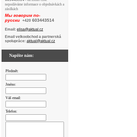
nepodáváme informace o objednávkách a
zásilkách
Мы говорим по-
русски
603443514
+420
Email:
elisa@aktual.cz
Email velkoobchod a partnerská
spolupráce:
aktual@aktual.cz
Napište nám:
Předmět:
Jméno:
Váš email:
Telefon: