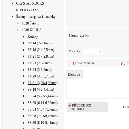
CRYSTAL ROCKS
RIVOLI - 1122
Šatony - nalepovací kamínky
1028 Šatony
1088 XIRIUS
Cena za ks
Kotlíky
PP 14 (2-2,1mm)
PP 18 (2,4-2,5mm)
Počet ks
PP 21 (2,7-2,8mm)
PP 23 (2,9-3mm)
poslat známému
p
PP 24 (3-3,2mm)
Diskuse
PP 29 (3,6-3,7mm)
PP 31 (3,80-4,00mm)
SS 18 (4,2-4,4mm)
SS 24 (5,27-5,44mm)
SS 29 (6,14-6,32mm)
PŘEDCHOZÍ
CHA
PRODUKT
SS 34 (7,07-7,27mm)
SS 38 (7,93-8,16mm)
SS 39 (8,16-8,41mm)