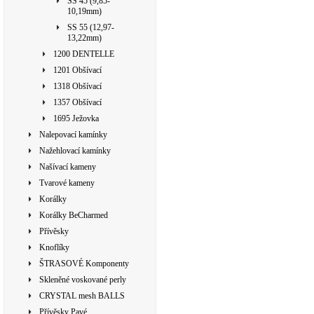
SS 45 (9,85-
10,19mm)
SS 55 (12,97-
13,22mm)
1200 DENTELLE
1201 Obšívací
1318 Obšívací
1357 Obšívací
1695 Ježovka
Nalepovací kamínky
Nažehlovací kamínky
Našívací kameny
Tvarové kameny
Korálky
Korálky BeCharmed
Přívěsky
Knoflíky
ŠTRASOVÉ Komponenty
Skleněné voskované perly
CRYSTAL mesh BALLS
Přívěsky Pavé