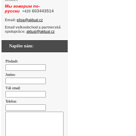
Мы говорим по-
русски
603443514
+420
Email:
elisa@aktual.cz
Email velkoobchod a partnerská
spolupráce:
aktual@aktual.cz
Napište nám:
Předmět:
Jméno:
Váš email:
Telefon: