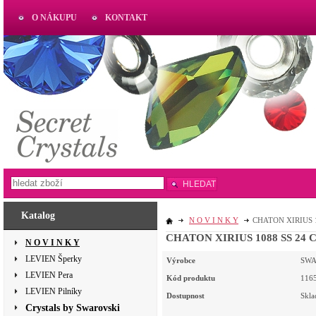
O NÁKUPU
KONTAKT
AKTUAL
www.aktual-koralky.cz
HLEDAT
Katalog
N O V I N K Y
CHATON XIRIUS 10
CHATON XIRIUS 1088 SS 24 CR
N O V I N K Y
LEVIEN Šperky
Výrobce
SWA
LEVIEN Pera
Kód produktu
116
LEVIEN Pilníky
Dostupnost
Skl
Crystals by Swarovski