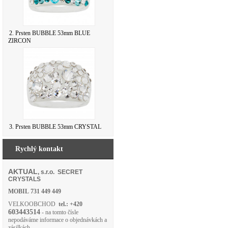
2. Prsten BUBBLE 53mm BLUE
ZIRCON
3. Prsten BUBBLE 53mm CRYSTAL
Rychlý kontakt
AKTUAL
, s.r.o. SECRET
CRYSTALS
MOBIL
731 449 449
VELKOOBCHOD
tel.: +420
603443514
- na tomto čísle
nepodáváme informace o objednávkách a
zásilkách