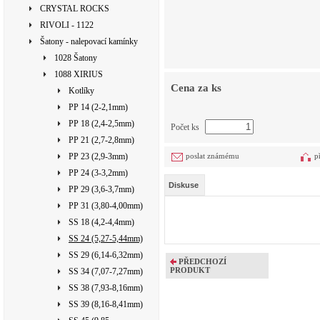
CRYSTAL ROCKS
RIVOLI - 1122
Šatony - nalepovací kamínky
1028 Šatony
1088 XIRIUS
Cena za ks
Kotlíky
PP 14 (2-2,1mm)
PP 18 (2,4-2,5mm)
Počet ks
PP 21 (2,7-2,8mm)
PP 23 (2,9-3mm)
poslat známému
p
PP 24 (3-3,2mm)
Diskuse
PP 29 (3,6-3,7mm)
PP 31 (3,80-4,00mm)
SS 18 (4,2-4,4mm)
SS 24 (5,27-5,44mm)
SS 29 (6,14-6,32mm)
PŘEDCHOZÍ
PRODUKT
SS 34 (7,07-7,27mm)
SS 38 (7,93-8,16mm)
SS 39 (8,16-8,41mm)