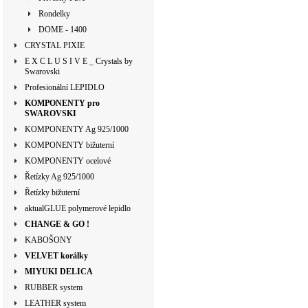
Rondelky
DOME - 1400
CRYSTAL PIXIE
E X C L U S I V E _ Crystals by
Swarovski
Profesionální LEPIDLO
KOMPONENTY pro
SWAROVSKI
KOMPONENTY Ag 925/1000
KOMPONENTY bižuterní
KOMPONENTY ocelové
Řetízky Ag 925/1000
Řetízky bižuterní
aktualGLUE polymerové lepidlo
CHANGE & GO !
KABOŠONY
VELVET korálky
MIYUKI DELICA
RUBBER system
LEATHER system