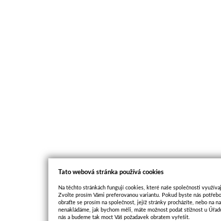
Tato webová stránka používá cookies
Na těchto stránkách fungují cookies, které naše společnosti využívaj
Zvolte prosím Vámi preferovanou variantu. Pokud byste nás potřebo
obraťte se prosím na společnost, jejíž stránky procházíte, nebo na 
nenakládáme, jak bychom měli, máte možnost podat stížnost u Úřadu
nás a budeme tak moct Váš požadavek obratem vyřešit.