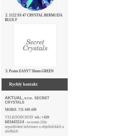
2. 1122 SS 47 CRYSTAL BERMUDA
BLUE F
3. Prsten EASY7 56mm GREEN
Rychlý kontakt
AKTUAL
, s.r.o. SECRET
CRYSTALS
MOBIL
731 449 449
VELKOOBCHOD
tel.: +420
603443514
- na tomto čísle
nepodáváme informace o objednávkách a
zásilkách