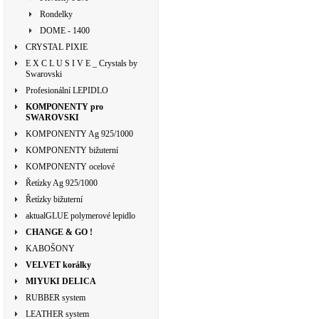
Rondelky
DOME - 1400
CRYSTAL PIXIE
E X C L U S I V E _ Crystals by
Swarovski
Profesionální LEPIDLO
KOMPONENTY pro
SWAROVSKI
KOMPONENTY Ag 925/1000
KOMPONENTY bižuterní
KOMPONENTY ocelové
Řetízky Ag 925/1000
Řetízky bižuterní
aktualGLUE polymerové lepidlo
CHANGE & GO !
KABOŠONY
VELVET korálky
MIYUKI DELICA
RUBBER system
LEATHER system