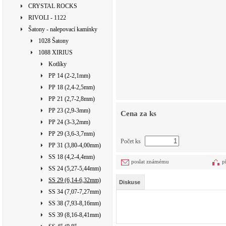
CRYSTAL ROCKS
RIVOLI - 1122
Šatony - nalepovací kamínky
1028 Šatony
1088 XIRIUS
Kotlíky
PP 14 (2-2,1mm)
PP 18 (2,4-2,5mm)
PP 21 (2,7-2,8mm)
PP 23 (2,9-3mm)
Cena za ks
PP 24 (3-3,2mm)
PP 29 (3,6-3,7mm)
Počet ks
PP 31 (3,80-4,00mm)
SS 18 (4,2-4,4mm)
poslat známému
p
SS 24 (5,27-5,44mm)
SS 29 (6,14-6,32mm)
Diskuse
SS 34 (7,07-7,27mm)
SS 38 (7,93-8,16mm)
SS 39 (8,16-8,41mm)