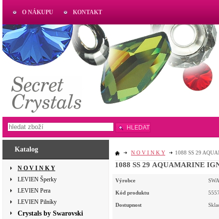
O NÁKUPU
KONTAKT
AKTUAL
www.aktual-koralky.cz
HLEDAT
Katalog
N O V I N K Y
1088 SS 29 AQU
1088 SS 29 AQUAMARINE IG
N O V I N K Y
LEVIEN Šperky
Výrobce
SWA
LEVIEN Pera
Kód produktu
555
LEVIEN Pilníky
Dostupnost
Skl
Crystals by Swarovski