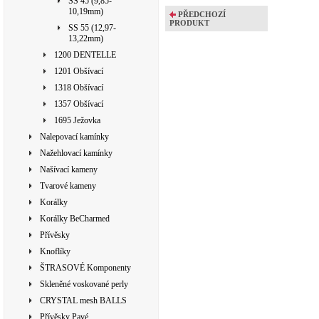
SS 45 (9,85-
10,19mm)
PŘEDCHOZÍ
PRODUKT
SS 55 (12,97-
13,22mm)
1200 DENTELLE
1201 Obšívací
1318 Obšívací
1357 Obšívací
1695 Ježovka
Nalepovací kamínky
Nažehlovací kamínky
Našívací kameny
Tvarové kameny
Korálky
Korálky BeCharmed
Přívěsky
Knoflíky
ŠTRASOVÉ Komponenty
Skleněné voskované perly
CRYSTAL mesh BALLS
Přívěsky Pavé