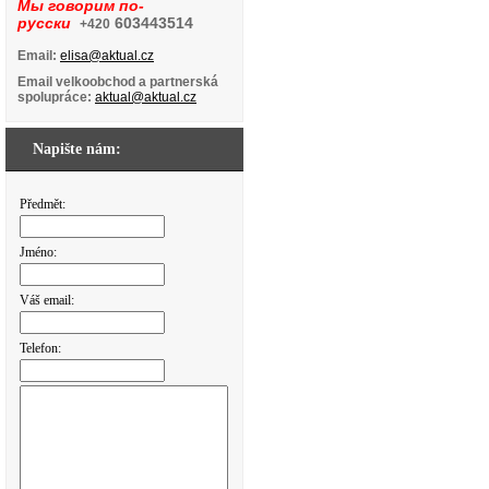
Мы говорим по-
русски
603443514
+420
Email:
elisa@aktual.cz
Email velkoobchod a partnerská
spolupráce:
aktual@aktual.cz
Napište nám:
Předmět:
Jméno:
Váš email:
Telefon: