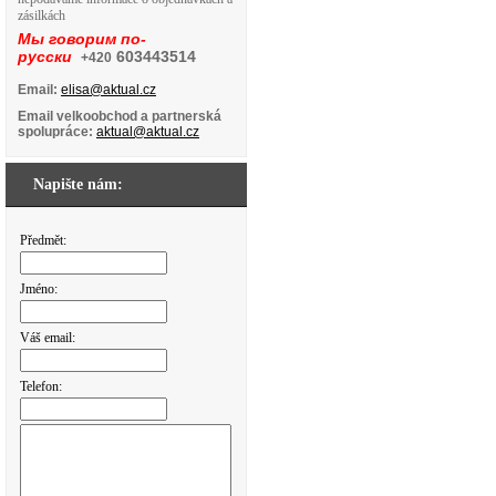
zásilkách
Мы говорим по-
русски
603443514
+420
Email:
elisa@aktual.cz
Email velkoobchod a partnerská
spolupráce:
aktual@aktual.cz
Napište nám:
Předmět:
Jméno:
Váš email:
Telefon: