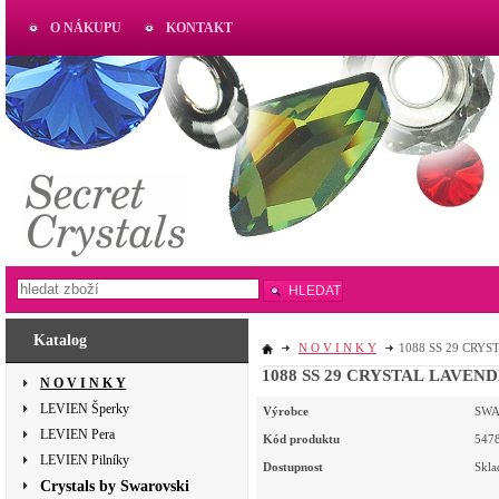
O NÁKUPU
KONTAKT
AKTUAL
www.aktual-koralky.cz
HLEDAT
Katalog
N O V I N K Y
1088 SS 29 CRYS
1088 SS 29 CRYSTAL LAVEND
N O V I N K Y
LEVIEN Šperky
Výrobce
SWA
LEVIEN Pera
Kód produktu
547
LEVIEN Pilníky
Dostupnost
Skl
Crystals by Swarovski