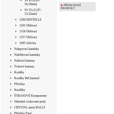
SS 45 (9,85-
10,19mm)
PŘEDCHOZÍ
PRODUKT
SS 55 (12,97-
13,22mm)
1200 DENTELLE
1201 Obšívací
1318 Obšívací
1357 Obšívací
1695 Ježovka
Nalepovací kamínky
Nažehlovací kamínky
Našívací kameny
Tvarové kameny
Korálky
Korálky BeCharmed
Přívěsky
Knoflíky
ŠTRASOVÉ Komponenty
Skleněné voskované perly
CRYSTAL mesh BALLS
Přívěsky Pavé