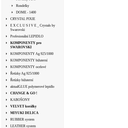
Rondelky
DOME - 1400
CRYSTAL PIXIE
E X C L U S I V E _ Crystals by
Swarovski
Profesionální LEPIDLO
KOMPONENTY pro
SWAROVSKI
KOMPONENTY Ag 925/1000
KOMPONENTY bižuterní
KOMPONENTY ocelové
Řetízky Ag 925/1000
Řetízky bižuterní
aktualGLUE polymerové lepidlo
CHANGE & GO !
KABOŠONY
VELVET korálky
MIYUKI DELICA
RUBBER system
LEATHER system