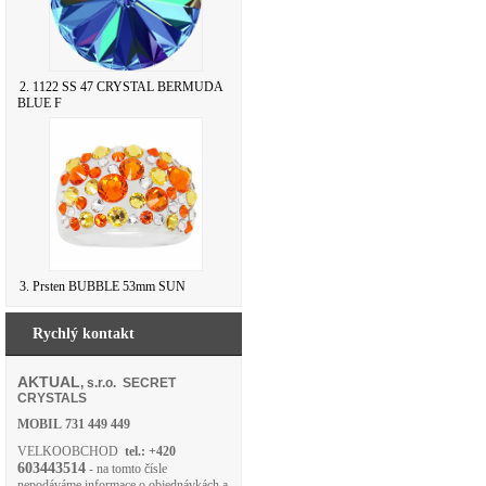
2. 1122 SS 47 CRYSTAL BERMUDA
BLUE F
3. Prsten BUBBLE 53mm SUN
Rychlý kontakt
AKTUAL
, s.r.o. SECRET
CRYSTALS
MOBIL
731 449 449
VELKOOBCHOD
tel.: +420
603443514
- na tomto čísle
nepodáváme informace o objednávkách a