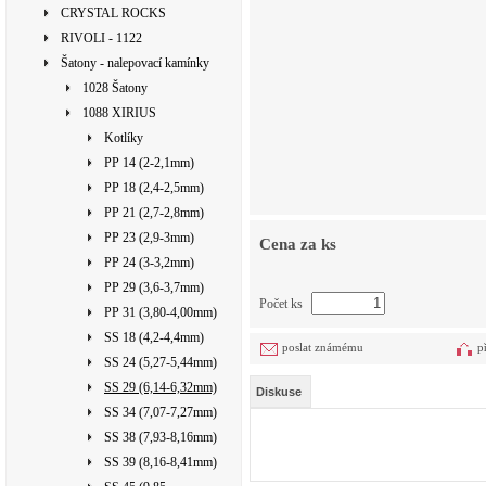
CRYSTAL ROCKS
RIVOLI - 1122
Šatony - nalepovací kamínky
1028 Šatony
1088 XIRIUS
Kotlíky
PP 14 (2-2,1mm)
PP 18 (2,4-2,5mm)
PP 21 (2,7-2,8mm)
PP 23 (2,9-3mm)
Cena za ks
PP 24 (3-3,2mm)
PP 29 (3,6-3,7mm)
Počet ks
PP 31 (3,80-4,00mm)
SS 18 (4,2-4,4mm)
poslat známému
p
SS 24 (5,27-5,44mm)
SS 29 (6,14-6,32mm)
Diskuse
SS 34 (7,07-7,27mm)
SS 38 (7,93-8,16mm)
SS 39 (8,16-8,41mm)