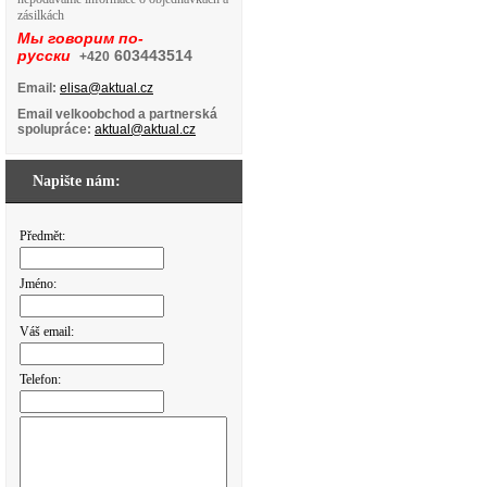
zásilkách
Мы говорим по-
русски
603443514
+420
Email:
elisa@aktual.cz
Email velkoobchod a partnerská
spolupráce:
aktual@aktual.cz
Napište nám:
Předmět:
Jméno:
Váš email:
Telefon: