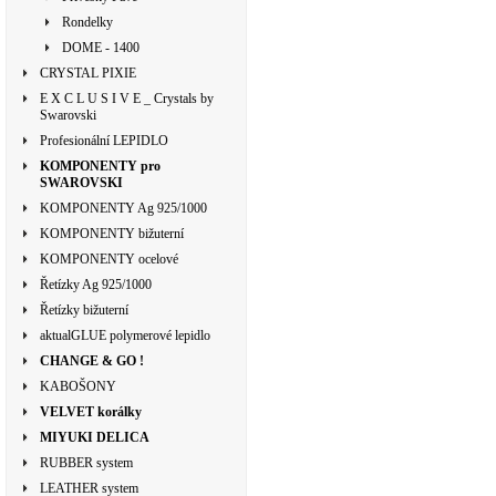
Rondelky
DOME - 1400
CRYSTAL PIXIE
E X C L U S I V E _ Crystals by
Swarovski
Profesionální LEPIDLO
KOMPONENTY pro
SWAROVSKI
KOMPONENTY Ag 925/1000
KOMPONENTY bižuterní
KOMPONENTY ocelové
Řetízky Ag 925/1000
Řetízky bižuterní
aktualGLUE polymerové lepidlo
CHANGE & GO !
KABOŠONY
VELVET korálky
MIYUKI DELICA
RUBBER system
LEATHER system