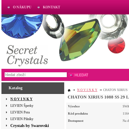
O NÁKUPU
KONTAKT
AKTUAL
www.aktual-koralky.cz
HLEDAT
Katalog
N O V I N K Y
CHATON XIRIUS 10
CHATON XIRIUS 1088 SS 29 LI
N O V I N K Y
LEVIEN Šperky
Výrobce
SWA
LEVIEN Pera
Kód produktu
116
LEVIEN Pilníky
Dostupnost
Na d
Crystals by Swarovski