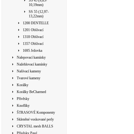
SS 45 (9,85-
10,19mm)
SS 55 (12,97-
13,22mm)
1200 DENTELLE
1201 Obšívací
1318 Obšívací
1357 Obšívací
1695 Ježovka
Nalepovací kamínky
Nažehlovací kamínky
Našívací kameny
Tvarové kameny
Korálky
Korálky BeCharmed
Přívěsky
Knoflíky
ŠTRASOVÉ Komponenty
Skleněné voskované perly
CRYSTAL mesh BALLS
Přívěsky Pavé