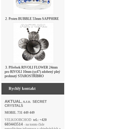
2. Prsten BUBBLE 53mm SAPPHIRE
3. Přívěsek RIVOLI FLOWER 24mm
pro RIVOLI 10mm (ss47) zdobený plný
prohnutý STAROSTŘÍBRO
Rychlý kontakt
AKTUAL
, s.r.o. SECRET
CRYSTALS
MOBIL
731 449 449
VELKOOBCHOD
tel.: +420
603443514
- na tomto čísle
nepodáváme informace o objednávkách a