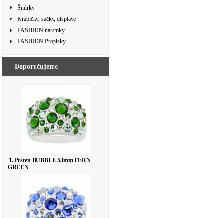
Šnůrky
Krabičky, sáčky, displaye
FASHION náramky
FASHION Propisky
Doporučujeme
1. Prsten BUBBLE 53mm FERN
GREEN