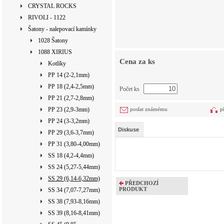
CRYSTAL ROCKS
RIVOLI - 1122
Šatony - nalepovací kamínky
1028 Šatony
1088 XIRIUS
Cena za ks
Kotlíky
PP 14 (2-2,1mm)
PP 18 (2,4-2,5mm)
Počet ks
PP 21 (2,7-2,8mm)
PP 23 (2,9-3mm)
poslat známému
p
PP 24 (3-3,2mm)
Diskuse
PP 29 (3,6-3,7mm)
PP 31 (3,80-4,00mm)
SS 18 (4,2-4,4mm)
SS 24 (5,27-5,44mm)
SS 29 (6,14-6,32mm)
PŘEDCHOZÍ
PRODUKT
SS 34 (7,07-7,27mm)
SS 38 (7,93-8,16mm)
SS 39 (8,16-8,41mm)