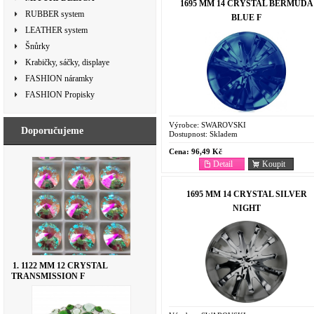
1695 MM 14 CRYSTAL BERMUDA
RUBBER system
BLUE F
LEATHER system
Šnůrky
Krabičky, sáčky, displaye
FASHION náramky
FASHION Propisky
Výrobce:
SWAROVSKI
Doporučujeme
Dostupnost:
Skladem
Cena:
96,49 Kč
Detail
Koupit
1695 MM 14 CRYSTAL SILVER
NIGHT
1. 1122 MM 12 CRYSTAL
TRANSMISSION F