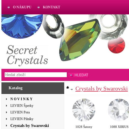
O NÁKUPU
KONTAKT
AKTUAL
www.aktual-koralky.cz
HLEDAT
Crystals by Swarovski
Katalog
N O V I N K Y
LEVIEN Šperky
LEVIEN Pera
LEVIEN Pilníky
Crystals by Swarovski
1028 Šatony
1088 XIRIUS