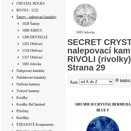
CRYSTAL ROCKS
RIVOLI - 1122
Šatony - nalepovací kamínky
1028 Šatony
1088 XIRIUS
1695 Ježovka
1200 DENTELLE
SECRET CRYSTAL
1201 Obšívací
nalepovací kamí
1318 Obšívací
RIVOLI (rivolk
1357 Obšívací
1695 Ježovka
Strana 29
Nalepovací kamínky
Nažehlovací kamínky
katalog
Řadit:
Našívací kameny
Tvarové kameny
Korálky
1695 MM 10 CRYSTAL BERMUDA
Korálky BeCharmed
BLUE F
Přívěsky
Knoflíky
ŠTRASOVÉ Komponenty