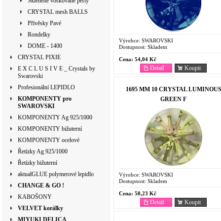
Skleněné voskované perly
CRYSTAL mesh BALLS
Přívěsky Pavé
Rondelky
Výrobce:
SWAROVSKI
DOME - 1400
Dostupnost:
Skladem
CRYSTAL PIXIE
Cena:
54,04 Kč
Detail
Koupit
E X C L U S I V E _ Crystals by
Swarovski
Profesionální LEPIDLO
1695 MM 10 CRYSTAL LUMINOU
KOMPONENTY pro
GREEN F
SWAROVSKI
KOMPONENTY Ag 925/1000
KOMPONENTY bižuterní
KOMPONENTY ocelové
Řetízky Ag 925/1000
Řetízky bižuterní
aktualGLUE polymerové lepidlo
Výrobce:
SWAROVSKI
Dostupnost:
Skladem
CHANGE & GO !
Cena:
50,23 Kč
KABOŠONY
Detail
Koupit
VELVET korálky
MIYUKI DELICA