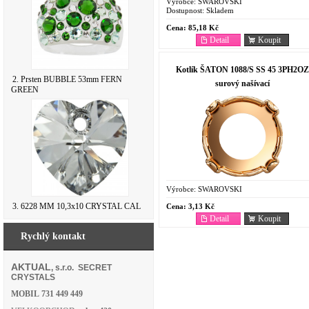
Výrobce:
SWAROVSKI
Dostupnost:
Skladem
Cena:
85,18 Kč
Detail
Koupit
Kotlík ŠATON 1088/S SS 45 3PH2OZ
2. Prsten BUBBLE 53mm FERN
surový našívací
GREEN
Výrobce:
SWAROVSKI
3. 6228 MM 10,3x10 CRYSTAL CAL
Cena:
3,13 Kč
Detail
Koupit
Rychlý kontakt
AKTUAL
, s.r.o. SECRET
CRYSTALS
MOBIL
731 449 449