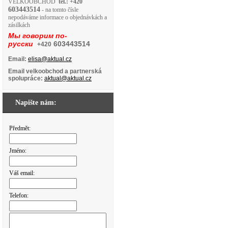
VELKOOBCHOD
tel.: +420
603443514
- na tomto čísle
nepodáváme informace o objednávkách a
zásilkách
Мы говорим по-
русски
603443514
+420
Email:
elisa@aktual.cz
Email velkoobchod a partnerská
spolupráce:
aktual@aktual.cz
Napište nám:
Předmět:
Jméno:
Váš email:
Telefon: