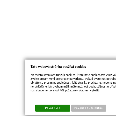
Tato webová stránka používá cookies
Na těchto stránkách fungují cookies, které naše společnosti využívaj
Zvolte prosím Vámi preferovanou variantu. Pokud byste nás potřebo
obraťte se prosím na společnost, jejíž stránky procházíte, nebo na 
nenakládáme, jak bychom měli, máte možnost podat stížnost u Úřadu
nás a budeme tak moct Váš požadavek obratem vyřešit.
Povolit vše
Povolit pouze nutné