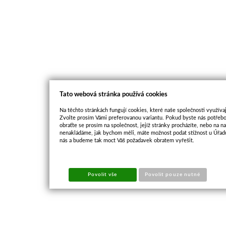
Tato webová stránka používá cookies
Na těchto stránkách fungují cookies, které naše společnosti využívaj
Zvolte prosím Vámi preferovanou variantu. Pokud byste nás potřebo
obraťte se prosím na společnost, jejíž stránky procházíte, nebo na 
nenakládáme, jak bychom měli, máte možnost podat stížnost u Úřadu
nás a budeme tak moct Váš požadavek obratem vyřešit.
Povolit vše
Povolit pouze nutné