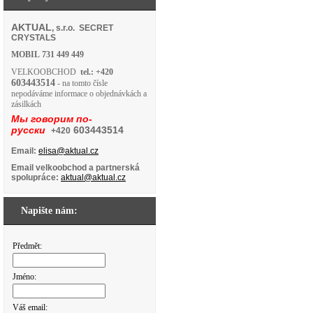
AKTUAL
, s.r.o. SECRET
CRYSTALS
MOBIL
731 449 449
VELKOOBCHOD
tel.: +420
603443514
- na tomto čísle
nepodáváme informace o objednávkách a
zásilkách
Мы говорим по-
русски
603443514
+420
Email:
elisa@aktual.cz
Email velkoobchod a partnerská
spolupráce:
aktual@aktual.cz
Napište nám:
Předmět:
Jméno:
Váš email: