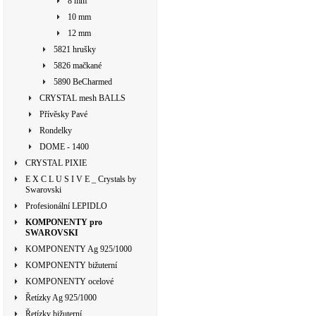
8 mm
10 mm
12 mm
5821 hrušky
5826 mačkané
5890 BeCharmed
CRYSTAL mesh BALLS
Přívěsky Pavé
Rondelky
DOME - 1400
CRYSTAL PIXIE
E X C L U S I V E _ Crystals by
Swarovski
Profesionální LEPIDLO
KOMPONENTY pro
SWAROVSKI
KOMPONENTY Ag 925/1000
KOMPONENTY bižuterní
KOMPONENTY ocelové
Řetízky Ag 925/1000
Řetízky bižuterní