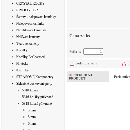
CRYSTAL ROCKS
RIVOLI - 1122
Šatony - nalepovací kamínky
Nalepovací kamínky
Nažehlovací kamínky
Cena za ks
Našívací kameny
Tvarové kameny
Korálky
Počet ks
Korálky BeCharmed
Přívěsky
poslat známému
p
Knoflíky
PŘEDCHOZÍ
ŠTRASOVÉ Komponenty
Perla půl
PRODUKT
Skleněné voskované perly
5810 kulaté
5816 hrušky půlvrtané
5818 kulaté půlvrtané
3 mm
5 mm
6 mm