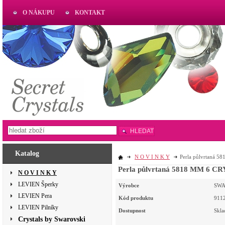
O NÁKUPU
KONTAKT
AKTUAL
www.aktual-koralky.cz
HLEDAT
Katalog
N O V I N K Y
Perla půlvrtaná 
Perla 
N O V I N K Y
LEVIEN Šperky
Výrobce
SWA
LEVIEN Pera
Kód produktu
911
LEVIEN Pilníky
Dostupnost
Skl
Crystals by Swarovski