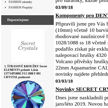
pro nárámky, každé pís
FASHION náramky
03/09/18
FASHION Propisky
Komponenty pro DEN
Doporučujeme
Připravili jsme pro Vás 
(10mm) včetně 10 barvič
rhodiované naušnicové h
1028/1088 ss 18 včetně 
podařilo získat pár exk
nalepovací hrušky 4320
Volcano přívěsky hrušk
1. ŠTRASOVÉ KROUŽKY Secret
22mm Aquamarine CAL 
ELEMENTS průměr 1,4cm
novinky najdete přehledn
137714P18001 F13 1088 F 001
CRYSTAL pozlacené
03/03/18
Novinky SECRET CRYS
Dnes jsme naskladnili
jaro/léto 2019. Novou b