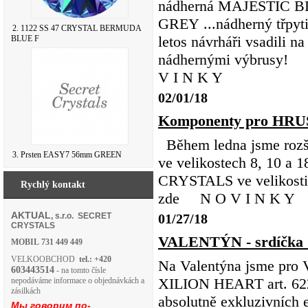
nádherná MAJESTIC B
GREY ...nádherný třpyti
2. 1122 SS 47 CRYSTAL BERMUDA
letos návrháři vsadili 
BLUE F
nádhernými výbrusy! 
V I N K Y
02/01/18
Komponenty pro HRUŠ
Během ledna jsme rozší
3. Prsten EASY7 56mm GREEN
ve velikostech 8, 10 a
CRYSTALS ve velikosti 
Rychlý kontakt
zde N O V I N K Y
AKTUAL
, s.r.o. SECRET
01/27/18
CRYSTALS
VALENTÝN - srdíčka C
MOBIL
731 449 449
VELKOOBCHOD
tel.: +420
Na Valentýna jsme pro V
603443514
- na tomto čísle
XILION HEART art. 6228
nepodáváme informace o objednávkách a
zásilkách
absolutně exkluzivní
Мы говорим по-