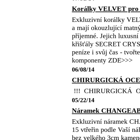
Korálky VELVET p
Exkluzivní korálky VEL
a mají okouzlující matn
příjemné. Jejich luxusní
křišťály SECRET CRYSTA
peníze i svůj čas - 
komponenty ZDE>>>
06/08/14
CHIRURGICKÁ OCEL
!!! CHIRURGICKÁ O
05/22/14
Náramek CHANGEA
Exkluzivní náramek CH
15 vtřeřin podle Vaší ná
bez velkého 3cm kamene