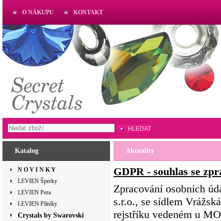
O NÁKUPU
KONTAKT
AKTUAL
www.aktual-koralky.cz
HLEDAT
Katalog
Aktuality
GDPR - souhlas se zpr
N O V I N K Y
LEVIEN Šperky
Zpracování osobních úd
LEVIEN Pera
s.r.o., se sídlem Vrážs
LEVIEN Pilníky
rejstříku vedeném u MOS
Crystals by Swarovski