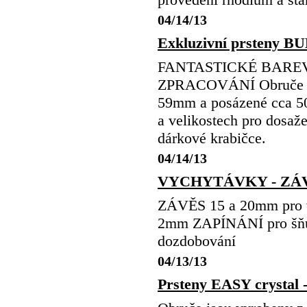
04/14/13
Exkluzivní prsteny
FANTASTICKÉ BARE
ZPRACOVÁNÍ Obruče jsou
59mm a posázené cca 
a velikostech pro dosa
dárkové krabičce.
04/14/13
VYCHYTÁVKY - ZÁVĚ
ZÁVĚS 15 a 20mm pro 
2mm ZAPÍNÁNÍ pro šňůr
dozdobování
04/13/13
Prsteny EASY crystal -