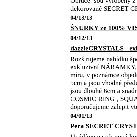
Obruče jsou vyrobeny z 
dekorované SECRET 
04/13/13
ŚNŮRKY ze 100% V
04/12/13
dazzleCRYSTALS - e
Rozširujeme nabídku
exkluzivní NÁRAMKY,
míru, v poznámce objed
5cm a jsou vhodné přede
jsou dlouhé 6cm a snadn
COSMIC RING , SQUAR
doporučujeme zalepit v
04/01/13
Pera SECRET CRYSTA
Uvádíme na trh nová k