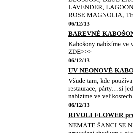
LAVENDER, LAGOON,
ROSE MAGNOLIA, TEA R
06/12/13
BAREVNÉ KABOŠONY s
Kabošony nabízíme ve
ZDE>>>
06/12/13
UV NEONOVÉ KABOŠON
Všude tam, kde používají
restaurace, párty...
nabízíme ve velikoste
06/12/13
RIVOLI FLOWER pro
NEMÁTE ŠANCI SE NEZ
provedení rhodium a star