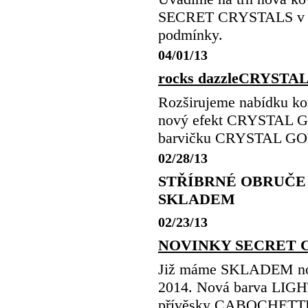
SECRET CRYSTALS v 16 
podmínky.
04/01/13
rocks dazzleCRYSTALS
Rozširujeme nabídku
nový efekt CRYSTAL G
barvičku CRYSTAL 
02/28/13
STŘÍBRNÉ OBRUČE 42
SKLADEM
02/23/13
NOVINKY SECRET C
Již máme SKLADEM nov
2014. Nová barva LIG
přívěsky CABOCHETTE,