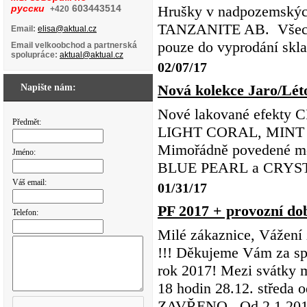
русски
603443514
Hrušky v nadpozemsk
+420
TANZANITE AB. Všechny 
Email:
elisa@aktual.cz
pouze do vyprodání skl
Email velkoobchod a partnerská
spolupráce:
aktual@aktual.cz
02/07/17
Nová kolekce Jaro/Léto
Napište nám:
Nové lakované efekty
Předmět:
LIGHT CORAL, MINT
Mimořádně povedené 
Jméno:
BLUE PEARL a CRYS
Váš email:
01/31/17
PF 2017 + provozní do
Telefon:
Milé zákaznice, Vážení 
!!! Děkujeme Vám za sp
rok 2017! Mezi svátky m
18 hodin 28.12. středa 
ZAVŘENO Od 2.1.2017 m