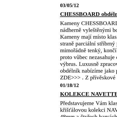
03/05/12
CHESSBOARD obdél
Kameny CHESSBOARD s 
nádherně vyleštěnými b
Kameny mají místo klasic
straně parciální stříbrn
mimořádně tenký, končí
proto vůbec nezasahuje 
výbrus. Luxusně zpra
obdélník nabízíme jak
ZDE>>> . Z přívěskové d
01/18/12
KOLEKCE NAVETTE
Představujeme Vám klas
křišťálovou kolekci 
48mm a čtyřech bar