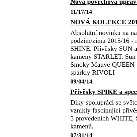
Nová povrchová úpr
11/17/14
NOVÁ KOLEKCE 201
Absolutní novinka na 
podzim/zima 2015/16 
SHINE. Přívěsky SUN 
kameny STARLET. Sun 6
Smoky Mauve QUEEN 64
sparkly RIVOLI
09/04/14
Přívěsky SPIKE a spec
Díky spolupráci se sv
vznikly fascinující pří
5 provedeních WHITE,
kamenů.
07/31/14