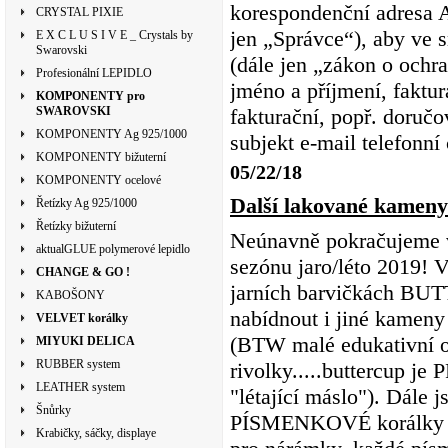
korespondenční adresa 
CRYSTAL PIXIE
jen „Správce“), aby ve 
E X C L U S I V E _ Crystals by
Swarovski
(dále jen „zákon o ochr
Profesionální LEPIDLO
jméno a příjmení, faktur
KOMPONENTY pro
SWAROVSKI
fakturační, popř. doručo
KOMPONENTY Ag 925/1000
subjekt e-mail telefonní č
KOMPONENTY bižuterní
05/22/18
KOMPONENTY ocelové
Další lakované kame
Řetízky Ag 925/1000
Řetízky bižuterní
Neúnavně pokračujeme
aktualGLUE polymerové lepidlo
sezónu jaro/léto 2019! 
CHANGE & GO !
jarních barvičkách BUT
KABOŠONY
nabídnout i jiné kameny 
VELVET korálky
(BTW malé edukativní ok
MIYUKI DELICA
RUBBER system
rivolky.....buttercup je
LEATHER system
"létající máslo"). Dále 
Šnůrky
PÍSMENKOVÉ korálky B
Krabičky, sáčky, displaye