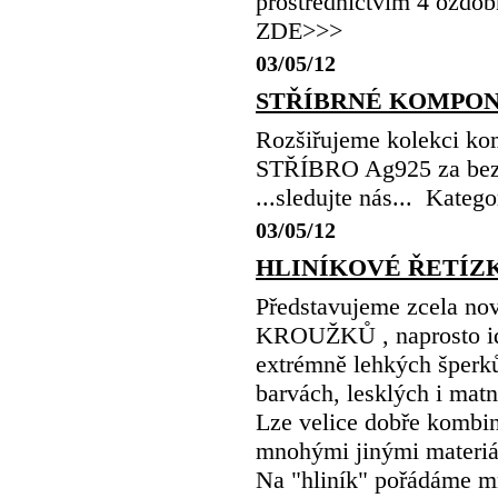
prostřednictvím 4 ozdob
ZDE>>>
03/05/12
STŘÍBRNÉ KOMPO
Rozšiřujeme kolekci k
STŘÍBRO Ag925 za bezko
...sledujte nás... Kate
03/05/12
HLINÍKOVÉ ŘETÍZ
Představujeme zcela n
KROUŽKŮ , naprosto ide
extrémně lehkých šperků
barvách, lesklých i mat
Lze velice dobře kombi
mnohými jinými materiál
Na "hliník" pořádáme mn