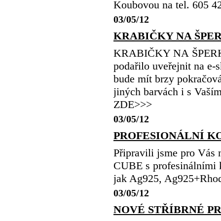
Koubovou na tel. 605 4
03/05/12
KRABIČKY NA ŠPE
KRABIČKY NA ŠPERKY 
podařilo uveřejnit na e-
bude mít brzy pokračová
jiných barvách i s Vaší
ZDE>>>
03/05/12
PROFESIONÁLNÍ K
Připravili jsme pro 
CUBE s profesinálními 
jak Ag925, Ag925+Rhod
03/05/12
NOVÉ STŘÍBRNÉ P