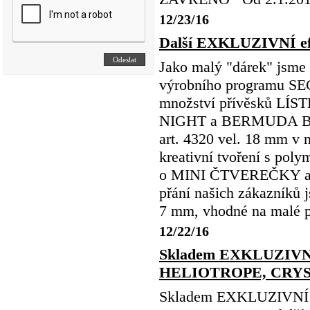
12/23/16
Další EXKLUZIVNÍ efek
Jako malý "dárek" jsme
výrobního programu SE
množství přívěsků LÍST
NIGHT a BERMUDA BLUE
art. 4320 vel. 18 mm v 
kreativní tvoření s pol
o MINI ČTVEREČKY art. 
přání našich zákazníků 
7 mm, vhodné na malé pu
12/22/16
Skladem EXKLUZIVN
HELIOTROPE, CRYSTA
Skladem EXKLUZIVNÍ