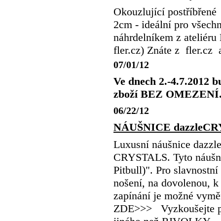
Okouzlující postříb
2cm - ideální pro všechn
náhrdelníkem z atelié
fler.cz) Znáte z fler.c
07/01/12
Ve dnech 2.-4.7.2012 
zboží BEZ OMEZENÍ
06/22/12
NÁUŠNICE dazzleCR
Luxusní náušnice dazz
CRYSTALS. Tyto náušnice
Pitbull)". Pro slavnostní
nošení, na dovolenou, k
zapínání je možné vym
ZDE>>> Vyzkoušejte poř