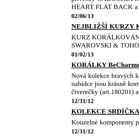
HEART FLAT BACK a m
02/06/13
NEJBLIŽŠÍ KURZY
KURZ KORÁLKOVÁNÍ 2
SWAROVSKI & TOHO L
01/02/13
KORÁLKY BeCharme
Nová kolekce hravých
nabídce jsou krásně kom
čtverečky (art.180201) a
12/31/12
KOLEKCE SRDÍČKA (pr
Kouzelné komponenty 
12/31/12