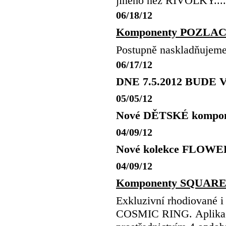
jiného než RIVOLKY.....
06/18/12
Komponenty POZLA
Postupně naskladňuje
06/17/12
DNE 7.5.2012 BUDE
05/05/12
Nové DĚTSKÉ kompon
04/09/12
Nové kolekce FLOWER,
04/09/12
Komponenty SQUARE 
Exkluzivní rhodiované
COSMIC RING. Aplikace