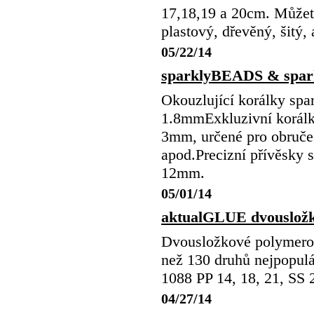
17,18,19 a 20cm. Můžete
plastový, dřevěný, šitý, 
05/22/14
sparklyBEADS & spa
Okouzlující korálky sp
1.8mmExkluzivní korálk
3mm, určené pro obruče,
apod.Precizní přívěsky
12mm.
05/01/14
aktualGLUE dvousložk
Dvousložkové polymerov
než 130 druhů nejpopul
1088 PP 14, 18, 21, SS 
04/27/14