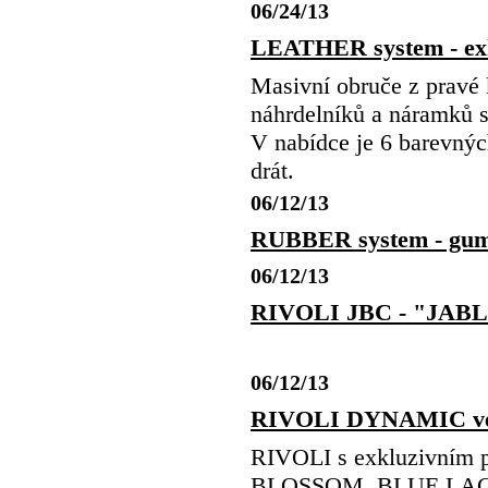
06/24/13
LEATHER system - exk
Masivní obruče z pravé 
náhrdelníků a náramků
V nabídce je 6 barevnýc
drát.
06/12/13
RUBBER system - g
06/12/13
RIVOLI JBC - "JA
06/12/13
RIVOLI DYNAMIC 
RIVOLI s exkluzivním
BLOSSOM, BLUE LAG