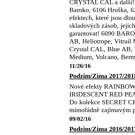
CRYSTAL CAL a další!
Baroko, 6106 Hruška, 62
efektech, které jsou dl
skladových zásob, jeji
garantovat! 6090 BARO
AB, Heliotrope, Vitra
Crystal CAL, Blue AB, He
Medium, Volcano, Berm
11/26/16
Podzim/Zima 2017/201
Nové efekty RAINB
IRIDESCENT RED PEARL 
Do kolekce SECRET CR
mimořádně zajímavým pr
09/02/16
Podzim/Zima 2016/201