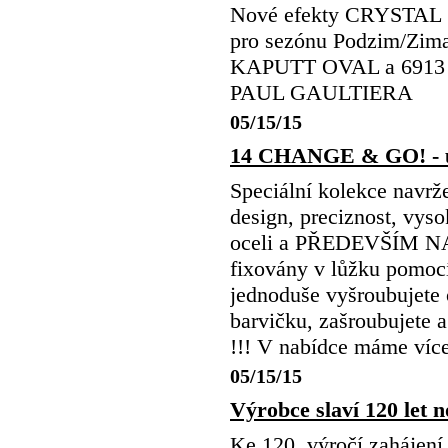
Nové efekty CRYST
pro sezónu Podzim/Zima
KAPUTT OVAL a 6913 
PAUL GAULTIERA
05/15/15
14 CHANGE & GO! - uni
Speciální kolekce navr
design, preciznost, vyso
oceli a PŘEDEVŠÍM 
fixovány v lůžku pomocí
jednoduše vyšroubujete 
barvičku, zašroubujete a
!!! V nabídce máme více
05/15/15
Výrobce slaví 120 le
Ke 120. výročí zahájen