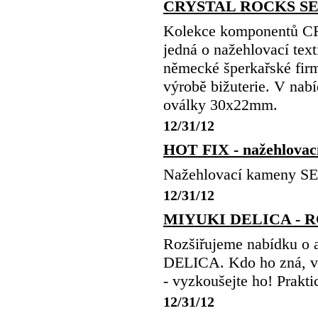
CRYSTAL ROCKS S
Kolekce komponentů 
jedná o nažehlovací tex
německé šperkařské fir
výrobě bižuterie. V na
oválky 30x22mm.
12/31/12
HOT FIX - nažehlov
Nažehlovací kameny 
12/31/12
MIYUKI DELICA - R
Rozšiřujeme nabídku o 
DELICA. Kdo ho zná, ví 
- vyzkoušejte ho! Prakti
12/31/12