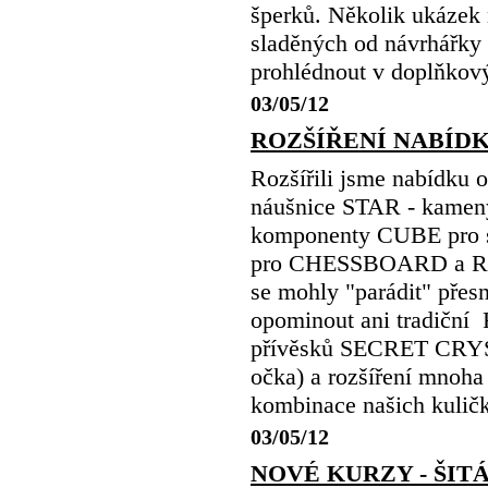
šperků. Několik ukázek
sladěných od návrhář
prohlédnout v doplňkový
03/05/12
ROZŠÍŘENÍ NABÍDK
Rozšířili jsme nabídku
náušnice STAR - kameny-
komponenty CUBE pro s
pro CHESSBOARD a RIVO
se mohly "parádit" přes
opominout ani tradiční
přívěsků SECRET CRYST
očka) a rozšíření mnoha
kombinace našich kuli
03/05/12
NOVÉ KURZY - ŠI