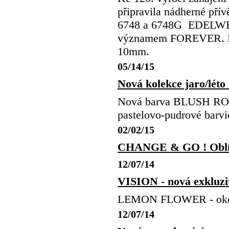
připravila nádherné přív
6748 a 6748G EDELWEI
významem FOREVER. Dále
10mm.
05/14/15
Nová kolekce jaro/lé
Nová barva BLUSH R
pastelovo-pudrové b
02/02/15
CHANGE & GO ! Oblí
12/07/14
VISION - nová exkluzi
LEMON FLOWER - oko
12/07/14