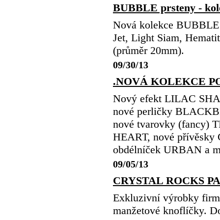
BUBBLE prsteny - kol
Nová kolekce BUBBLE pr
Jet, Light Siam, Hemati
(průměr 20mm).
09/30/13
.NOVÁ KOLEKCE POD
Nový efekt LILAC SH
nové perličky BLACKBE
nové tvarovky (fancy)
HEART, nové přívěsky
obdélníček URBAN a mn
09/05/13
CRYSTAL ROCKS P
Exkluzivní výrobky fir
manžetové knoflíčky. D