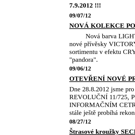
7.9.2012 !!!
09/07/12
NOVÁ KOLEKCE POD
Nová barva LIGHT 
nové přívěsky VICTO
sortimentu v efektu C
"pandora".
09/06/12
OTEVŘENÍ NOVÉ P
Dne 28.8.2012 jsme pro 
REVOLUČNÍ 11/725, PR
INFORMAČNÍM CETREM. 
stále ještě probíhá rek
08/27/12
Štrasové kroužky S