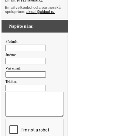
Email:
elisa@aktual.cz
Email velkoobchod a partnerská
spolupráce:
aktual@aktual.cz
Napište nám:
Předmět:
Jméno:
Váš email:
Telefon: