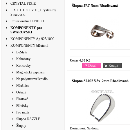
CRYSTAL PIXIE
Šlupna JBC 5mm Rhodiovaná
E X C L U S I V E _ Crystals by
Swarovski
Profesionální LEPIDLO
KOMPONENTY pro
SWAROVSKI
KOMPONENTY Ag 925/1000
KOMPONENTY bižuterní
BeStyle
Kabošony
Cena:
4,00 Kč
Detail
Koupit
Koncovky
Magnetické zapínání
Na polymerové lepidlo
Šlupna SL002 5.5x12mm Rhodiovaná
Náušnice
Ostatní
Plastové
Přívěsky
Pro muže
Šlupna DAZZLE
Šlupny
Dostupnost:
Na dotaz