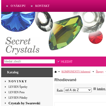
O NÁKUPU
KONTAKT
AKTUAL
www.aktual-koralky.cz
HLEDAT
KOMPONENTY bižuterní
Šlupny
Katalog
Rhodiované
N O V I N K Y
LEVIEN Šperky
katalog
Řadit:
LEVIEN Pera
LEVIEN Pilníky
Crystals by Swarovski