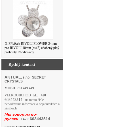
3. Přívěsek RIVOLI FLOWER 24mm
pro RIVOLI 10mm (ss47) zdobený plný
prohnutý Rhodiovaný
Rychlý kontakt
AKTUAL
, s.r.o. SECRET
CRYSTALS
MOBIL
731 449 449
VELKOOBCHOD
tel.: +420
603443514
- na tomto čísle
nepodáváme informace o objednávkách a
zásilkách
Мы говорим по-
русски
603443514
+420