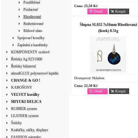
Postříbřené
Cena:
25,50 Kč
Pozlacené
Detail
Koupit
Rhodiované
Rutheniované
Šlupna SL032 7x16mm Rhodiovaná
(lístek) 0.51g
Růžové zlato
Spojovací kroužky
Zapínání a karabinky
KOMPONENTY ocelové
Řetízky Ag 925/1000
Řetízky bižuterní
aktualGLUE polymerové lepidlo
Dostupnost:
Skladem
CHANGE & GO !
Cena:
22,50 Kč
KABOŠONY
Detail
Koupit
VELVET korálky
MIYUKI DELICA
RUBBER system
LEATHER system
Šnůrky
Krabičky, sáčky, displaye
FASHION náramky