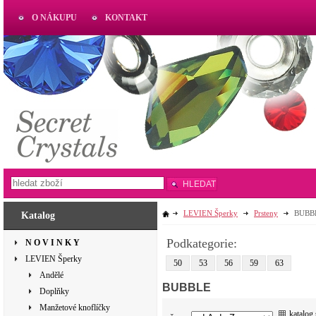
O NÁKUPU
KONTAKT
AKTUAL
www.aktual-koralky.cz
HLEDAT
LEVIEN Šperky
Prsteny
BUBB
Katalog
Podkategorie:
N O V I N K Y
LEVIEN Šperky
50
53
56
59
63
Andělé
BUBBLE
Doplňky
Manžetové knoflíčky
katalog