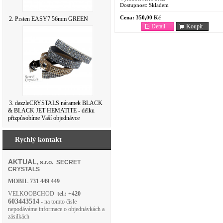
Dostupnost:
Skladem
Cena:
350,00 Kč
2. Prsten EASY7 56mm GREEN
Detail
Koupit
3. dazzleCRYSTALS náramek BLACK
& BLACK JET HEMATITE - délku
přizpůsobíme Vaší objednávce
Rychlý kontakt
AKTUAL
, s.r.o. SECRET
CRYSTALS
MOBIL
731 449 449
VELKOOBCHOD
tel.: +420
603443514
- na tomto čísle
nepodáváme informace o objednávkách a
zásilkách