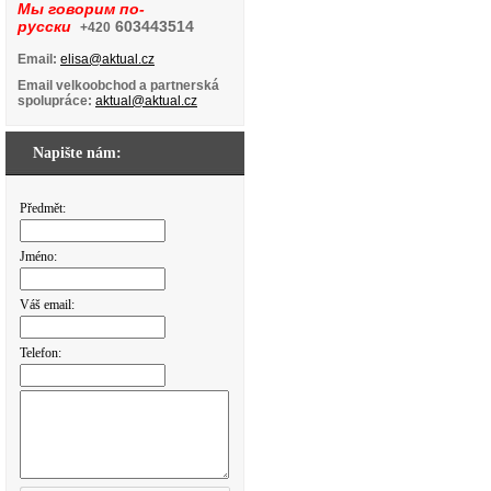
Мы говорим по-
русски
603443514
+420
Email:
elisa@aktual.cz
Email velkoobchod a partnerská
spolupráce:
aktual@aktual.cz
Napište nám:
Předmět:
Jméno:
Váš email:
Telefon: