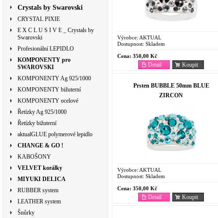
Crystals by Swarovski
CRYSTAL PIXIE
E X C L U S I V E _ Crystals by
Swarovski
Výrobce:
AKTUAL
Dostupnost:
Skladem
Profesionální LEPIDLO
Cena:
350,00 Kč
KOMPONENTY pro
Detail
Koupit
SWAROVSKI
KOMPONENTY Ag 925/1000
Prsten BUBBLE 50mm BLUE
KOMPONENTY bižuterní
ZIRCON
KOMPONENTY ocelové
Řetízky Ag 925/1000
Řetízky bižuterní
aktualGLUE polymerové lepidlo
CHANGE & GO !
KABOŠONY
VELVET korálky
Výrobce:
AKTUAL
Dostupnost:
Skladem
MIYUKI DELICA
Cena:
350,00 Kč
RUBBER system
Detail
Koupit
LEATHER system
Šnůrky