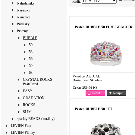
Řadit:
Náhrdelníky
Náramky
Náušnice
Přívěsky
Prsten BUBBLE 50 FIRE GLACIER
Prsteny
BUBBLE
50
53
56
59
63
Výrobce:
AKTUAL
CRYSTAL ROCKS
Dostupnost:
Skladem
Pastellized
Cena:
350,00 Kč
EASY
Detail
Koupit
GRADATION
ROCKS
Prsten BUBBLE 50 JET
SLIM
sparkly BEADS (korálky)
LEVIEN Pera
LEVIEN Pilníky