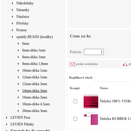
Náhrdelníky
Náramky
Náušnice
Přívěsky
Prsteny
Cena za ks
sparkly BEADS (korálky)
6mm
6mm-dírka 1mm
Počet ks
8mm-dírka 1mm
8mm-dírka 1,8mm
poslat známému
p
10mm-dírka 1mm
12mm-dírka 1mm
Doplňkové zboží
12mm-dírka 3mm
Koupit
Název
14mm-dírka 3mm
16mm-dírka 3mm
Šňůrka 100% VIS
16mm-dírka 4,5mm
20mm-dírka 3mm
LEVIEN Pera
Šňůrka RUBBER 1
LEVIEN Pilníky