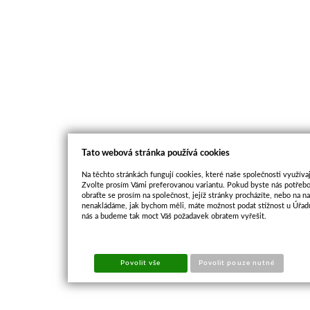
Tato webová stránka používá cookies
Na těchto stránkách fungují cookies, které naše společnosti využívaj
Zvolte prosím Vámi preferovanou variantu. Pokud byste nás potřebo
obraťte se prosím na společnost, jejíž stránky procházíte, nebo na 
nenakládáme, jak bychom měli, máte možnost podat stížnost u Úřadu
nás a budeme tak moct Váš požadavek obratem vyřešit.
Povolit vše
Povolit pouze nutné