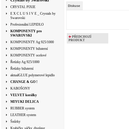
Crystals by Swarovski
Diskuse
CRYSTAL PIXIE
E X C L U S I V E _ Crystals by
Swarovski
Profesionální LEPIDLO
KOMPONENTY pro
SWAROVSKI
PŘEDCHOZÍ
PRODUKT
KOMPONENTY Ag 925/1000
KOMPONENTY bižuterní
KOMPONENTY ocelové
Řetízky Ag 925/1000
Řetízky bižuterní
aktualGLUE polymerové lepidlo
CHANGE & GO !
KABOŠONY
VELVET korálky
MIYUKI DELICA
RUBBER system
LEATHER system
Šnůrky
Krabičky, sáčky, displaye