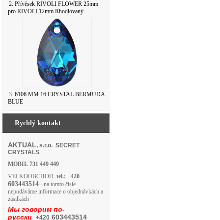
2. Přívěsek RIVOLI FLOWER 25mm
pro RIVOLI 12mm Rhodiovaný
3. 6106 MM 16 CRYSTAL BERMUDA
BLUE
Rychlý kontakt
AKTUAL
, s.r.o. SECRET
CRYSTALS
MOBIL
731 449 449
VELKOOBCHOD
tel.: +420
603443514
- na tomto čísle
nepodáváme informace o objednávkách a
zásilkách
Мы говорим по-
русски
603443514
+420