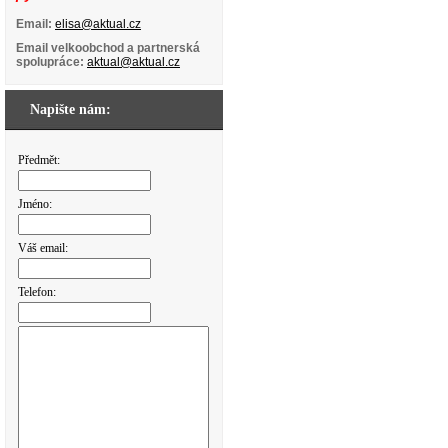
Email:
elisa@aktual.cz
Email velkoobchod a partnerská
spolupráce:
aktual@aktual.cz
Napište nám:
Předmět:
Jméno:
Váš email:
Telefon: