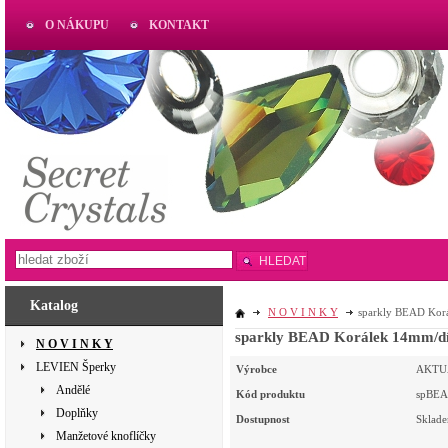
O NÁKUPU
KONTAKT
AKTUAL
www.aktual-koralky.cz
HLEDAT
Katalog
N O V I N K Y
sparkly BEAD Ko
sparkly BEAD Korálek 14mm/
N O V I N K Y
LEVIEN Šperky
Výrobce
AKTU
Andělé
Kód produktu
spBE
Doplňky
Dostupnost
Sklad
Manžetové knoflíčky