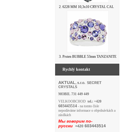
2. 6228 MM 10,3x10 CRYSTAL CAL
3. Prsten BUBBLE 53mm TANZANITE
Rychlý kontakt
AKTUAL
, s.r.o. SECRET
CRYSTALS
MOBIL
731 449 449
VELKOOBCHOD
tel.: +420
603443514
- na tomto čísle
nepodáváme informace o objednávkách a
zásilkách
Мы говорим по-
русски
603443514
+420