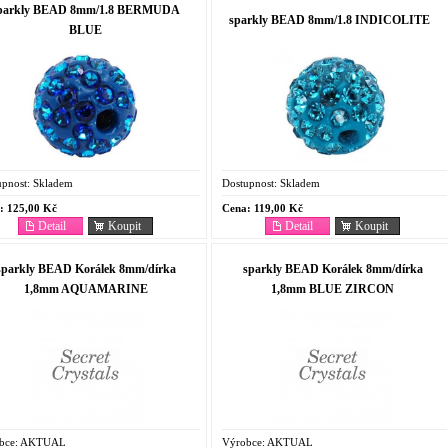
parkly BEAD 8mm/1.8 BERMUDA
sparkly BEAD 8mm/1.8 INDICOLITE
BLUE
pnost:
Skladem
Dostupnost:
Skladem
:
125,00 Kč
Cena:
119,00 Kč
Detail
Koupit
Detail
Koupit
sparkly BEAD Korálek 8mm/dírka
sparkly BEAD Korálek 8mm/dírka
1,8mm AQUAMARINE
1,8mm BLUE ZIRCON
bce:
AKTUAL
Výrobce:
AKTUAL