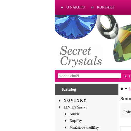
O NÁKUPU
KONTAKT
AKTUAL
www.aktual-koralky.cz
L
Katalog
8mm-
N O V I N K Y
LEVIEN Šperky
Řadit
Andělé
Doplňky
Manžetové knoflíčky