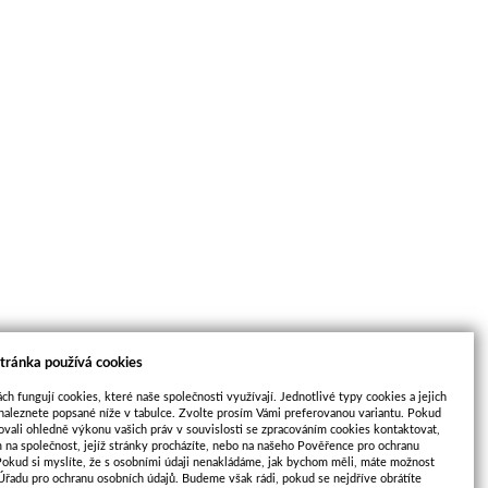
tránka používá cookies
ch fungují cookies, které naše společnosti využívají. Jednotlivé typy cookies a jejich
naleznete popsané níže v tabulce. Zvolte prosím Vámi preferovanou variantu. Pokud
ovali ohledně výkonu vašich práv v souvislosti se zpracováním cookies kontaktovat,
m na společnost, jejíž stránky procházíte, nebo na našeho Pověřence pro ochranu
Pokud si myslíte, že s osobními údaji nenakládáme, jak bychom měli, máte možnost
 Úřadu pro ochranu osobních údajů. Budeme však rádi, pokud se nejdříve obrátíte