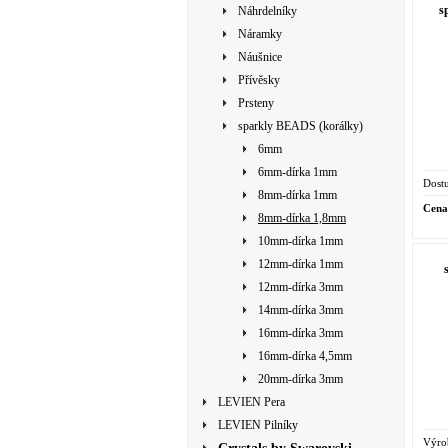
s
Náhrdelníky
Náramky
Náušnice
Přívěsky
Prsteny
sparkly BEADS (korálky)
6mm
6mm-dírka 1mm
Dostu
8mm-dírka 1mm
Cena
8mm-dírka 1,8mm
10mm-dírka 1mm
12mm-dírka 1mm
12mm-dírka 3mm
14mm-dírka 3mm
16mm-dírka 3mm
16mm-dírka 4,5mm
20mm-dírka 3mm
LEVIEN Pera
LEVIEN Pilníky
Výro