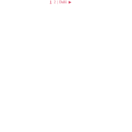
1
2
|
Další
▶