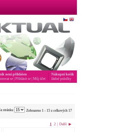
ník není přihlášen
Nákupní košík
strovat se
|
Přihlásit se
|
Můj účet
žádné položky
a stránku
Zobrazeno 1 - 15 z celkových 17
1
2
|
Další
▶