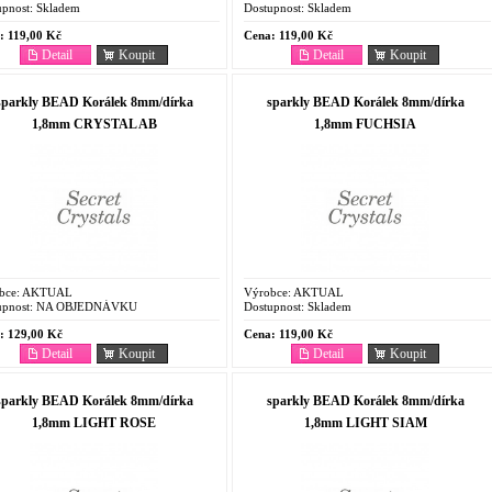
pnost:
Skladem
Dostupnost:
Skladem
:
119,00 Kč
Cena:
119,00 Kč
Detail
Koupit
Detail
Koupit
sparkly BEAD Korálek 8mm/dírka
sparkly BEAD Korálek 8mm/dírka
1,8mm CRYSTAL AB
1,8mm FUCHSIA
bce:
AKTUAL
Výrobce:
AKTUAL
pnost:
NA OBJEDNÁVKU
Dostupnost:
Skladem
:
129,00 Kč
Cena:
119,00 Kč
Detail
Koupit
Detail
Koupit
sparkly BEAD Korálek 8mm/dírka
sparkly BEAD Korálek 8mm/dírka
1,8mm LIGHT ROSE
1,8mm LIGHT SIAM