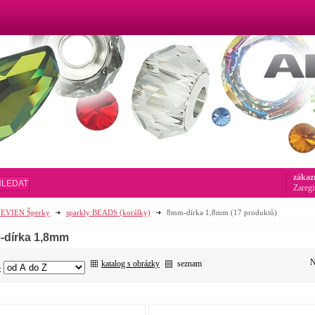
zákaz
HLEDAT
Zaregi
EVIEN Šperky
sparkly BEADS (korálky)
8mm-dírka 1,8mm
(17 produktů)
dírka 1,8mm
N
katalog s obrázky
seznam
: