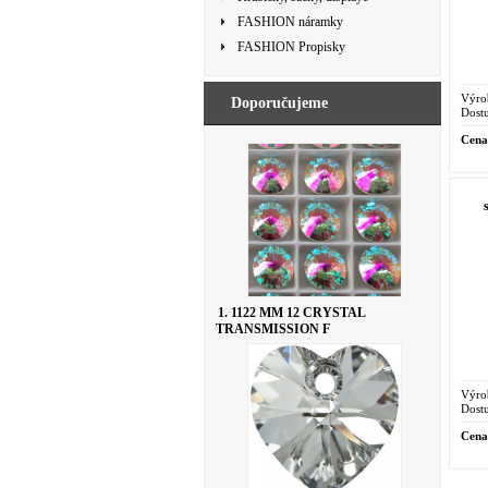
FASHION náramky
FASHION Propisky
Výro
Doporučujeme
Dostu
Cena
1. 1122 MM 12 CRYSTAL
TRANSMISSION F
Výro
Dostu
Cena