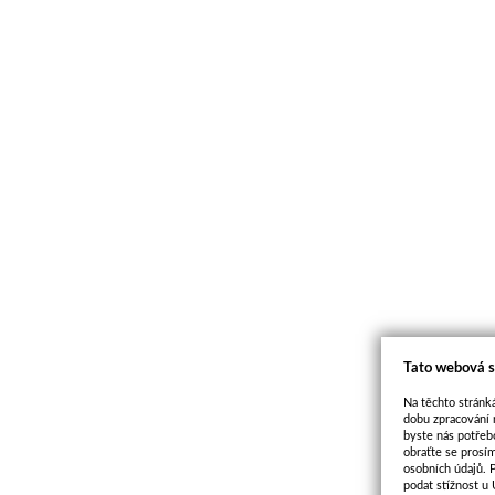
Tato webová s
Na těchto stránká
dobu zpracování 
byste nás potřeb
obraťte se prosí
osobních údajů. 
podat stížnost u