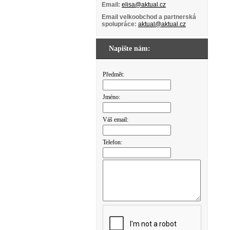
Email:
elisa@aktual.cz
Email velkoobchod a partnerská
spolupráce:
aktual@aktual.cz
Napište nám:
Předmět:
Jméno:
Váš email:
Telefon: