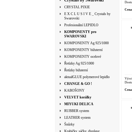
Crystals by Swarovski
Dostu
CRYSTAL PIXIE
Cena
E X C L U S I V E _ Crystals by
Swarovski
Profesionální LEPIDLO
KOMPONENTY pro
SWAROVSKI
KOMPONENTY Ag 925/1000
KOMPONENTY bižuterní
KOMPONENTY ocelové
Řetízky Ag 925/1000
Řetízky bižuterní
aktualGLUE polymerové lepidlo
Výro
Dostu
CHANGE & GO !
Cena
KABOŠONY
VELVET korálky
MIYUKI DELICA
RUBBER system
LEATHER system
Šnůrky
Krabičky, sáčky, displaye