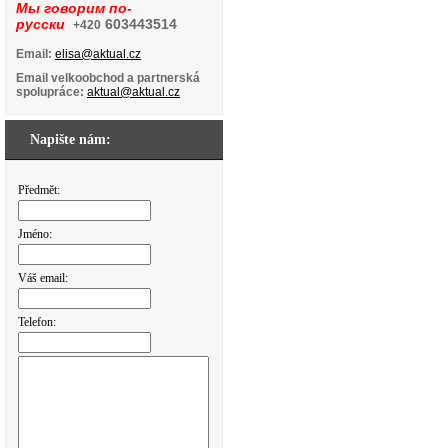
Мы говорим по-
русски
603443514
+420
Email:
elisa@aktual.cz
Email velkoobchod a partnerská
spolupráce:
aktual@aktual.cz
Napište nám:
Předmět:
Jméno:
Váš email:
Telefon: