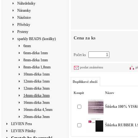
Náhrdelníky
Náramky
Náušnice
Přívěsky
Prsteny
Cena za ks
sparkly BEADS (korálky)
6mm
6mm-dírka 1mm
Počet ks
8mm-dírka 1mm
8mm-dírka 1,8mm
poslat známému
p
10mm-dírka 1mm
12mm-dírka 1mm
Doplňkové zboží
12mm-dírka 3mm
Koupit
Název
14mm-dírka 3mm
16mm-dírka 3mm
Šňůrka 100% VIS
16mm-dírka 4,5mm
20mm-dírka 3mm
LEVIEN Pera
Šňůrka RUBBER 1
LEVIEN Pilníky