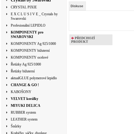
Crystals by Swarovski
Diskuse
CRYSTAL PIXIE
E X C L U S I V E _ Crystals by
Swarovski
Profesionální LEPIDLO
KOMPONENTY pro
SWAROVSKI
PŘEDCHOZÍ
PRODUKT
KOMPONENTY Ag 925/1000
KOMPONENTY bižuterní
KOMPONENTY ocelové
Řetízky Ag 925/1000
Řetízky bižuterní
aktualGLUE polymerové lepidlo
CHANGE & GO !
KABOŠONY
VELVET korálky
MIYUKI DELICA
RUBBER system
LEATHER system
Šnůrky
Krabičky, sáčky, displaye