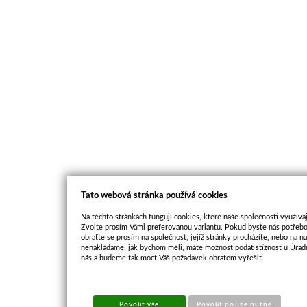
Tato webová stránka používá cookies
Na těchto stránkách fungují cookies, které naše společnosti využívaj
Zvolte prosím Vámi preferovanou variantu. Pokud byste nás potřebo
obraťte se prosím na společnost, jejíž stránky procházíte, nebo na 
nenakládáme, jak bychom měli, máte možnost podat stížnost u Úřadu
nás a budeme tak moct Váš požadavek obratem vyřešit.
Povolit vše
Povolit pouze nutné