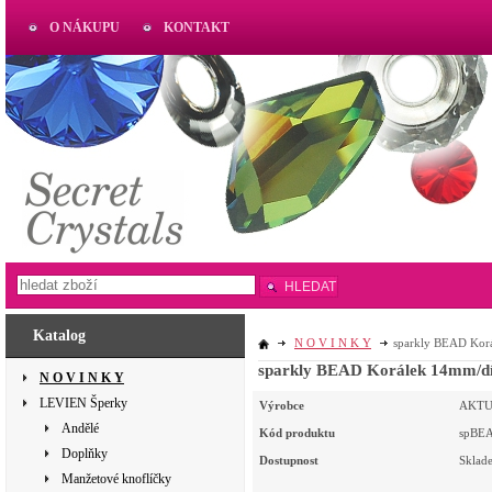
O NÁKUPU
KONTAKT
AKTUAL
www.aktual-koralky.cz
HLEDAT
Katalog
N O V I N K Y
sparkly BEAD Ko
sparkly BEAD Korálek 14mm/
N O V I N K Y
LEVIEN Šperky
Výrobce
AKT
Andělé
Kód produktu
spBE
Doplňky
Dostupnost
Sklad
Manžetové knoflíčky