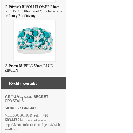
2. Přívěsek RIVOLI FLOWER 24mm
pro RIVOLI 10mm (ss47) zdobený plný
prohnutý Rhodiovaný
3. Prsten BUBBLE 53mm BLUE
ZIRCON
Rychlý kontakt
AKTUAL
, s.r.o. SECRET
CRYSTALS
MOBIL
731 449 449
VELKOOBCHOD
tel.: +420
603443514
- na tomto čísle
nepodáváme informace o objednávkách a
zásilkách