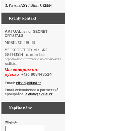
3. Prsten EASY7 56mm GREEN
Rychlý kontakt
AKTUAL
, s.r.o. SECRET
CRYSTALS
MOBIL
731 449 449
VELKOOBCHOD
tel.: +420
603443514
- na tomto čísle
nepodáváme informace o objednávkách a
zásilkách
Мы говорим по-
русски
603443514
+420
Email:
elisa@aktual.cz
Email velkoobchod a partnerská
spolupráce:
aktual@aktual.cz
Napište nám:
Předmět: