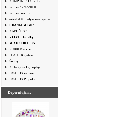
KOMPONENTY ocelové
Řetízky Ag 925/1000
Řetízky bižuterní
aktualGLUE polymerové lepidlo
CHANGE & GO !
KABOŠONY
VELVET korálky
MIYUKI DELICA
RUBBER system
LEATHER system
Šnůrky
Krabičky, sáčky, displaye
FASHION náramky
FASHION Propisky
Doporučujeme