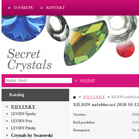
O NÁKUPU
KONTAKT
AKTUAL
www.aktual-koralky.cz
HLEDAT
Katalog
N O V I N K Y
XILION nažehlovac
XILION nažehlovací 2038 SS 12
N O V I N K Y
LEVIEN Šperky
Výrobce
SWA
LEVIEN Pera
Kód produktu
115
LEVIEN Pilníky
Dostupnost
Na d
Crystals by Swarovski