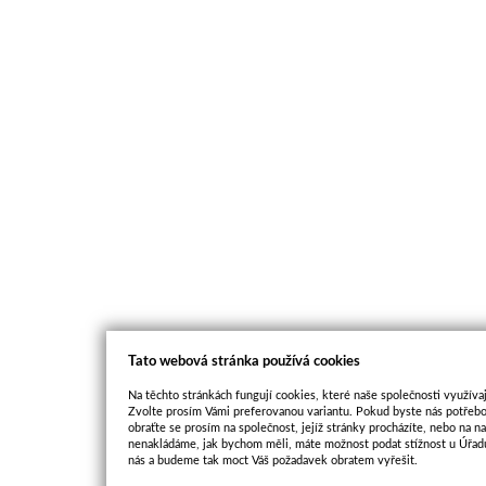
Tato webová stránka používá cookies
Na těchto stránkách fungují cookies, které naše společnosti využívaj
Zvolte prosím Vámi preferovanou variantu. Pokud byste nás potřebo
obraťte se prosím na společnost, jejíž stránky procházíte, nebo na 
nenakládáme, jak bychom měli, máte možnost podat stížnost u Úřadu
nás a budeme tak moct Váš požadavek obratem vyřešit.