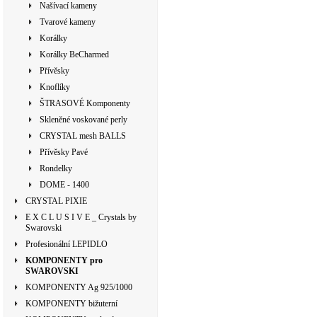
Našívací kameny
Tvarové kameny
Korálky
Korálky BeCharmed
Přívěsky
Knoflíky
ŠTRASOVÉ Komponenty
Skleněné voskované perly
CRYSTAL mesh BALLS
Přívěsky Pavé
Rondelky
DOME - 1400
CRYSTAL PIXIE
E X C L U S I V E _ Crystals by
Swarovski
Profesionální LEPIDLO
KOMPONENTY pro
SWAROVSKI
KOMPONENTY Ag 925/1000
KOMPONENTY bižuterní