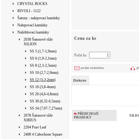
CRYSTAL ROCKS
RIVOLI - 1122
Šatony - nalepovací kamínky
Nalepovací kamínky
Nažehlovací kamínky
Cena za ks
2038 Šatonové růže
XILION
SS 5 (1,7-1,9mm)
Počet ks
SS 6 (1,9-2,1mm)
SS 8 (2,3-2,5mm)
poslat známému
p
SS 10 (2,7-2,9mm)
SS 12 (3-3,2mm)
Diskuse
SS 16 (3,8-4mm)
SS 20 (4,6-4,8mm)
SS 30 (6,32-6,5mm)
SS 34 (7,07-7,27mm)
PŘEDCHOZÍ
2078 Šatonové růže
XILION
PRODUKT
XIRIUS
2204 Pure Leaf
2408 4 Cabochone Square