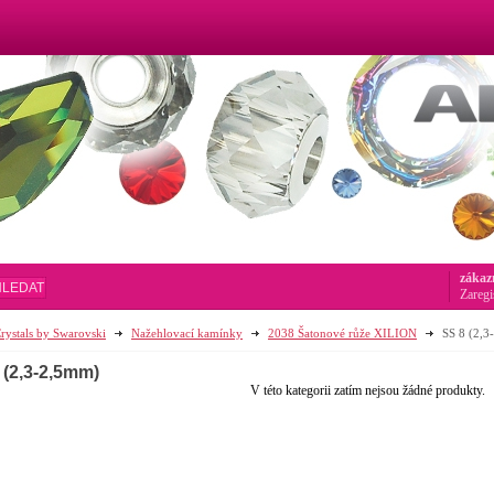
zákaz
HLEDAT
Zaregi
rystals by Swarovski
Nažehlovací kamínky
2038 Šatonové růže XILION
SS 8 (2,
 (2,3-2,5mm)
V této kategorii zatím nejsou žádné produkty.