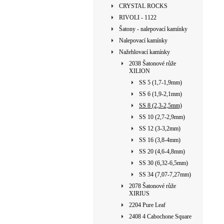
CRYSTAL ROCKS
RIVOLI - 1122
Šatony - nalepovací kamínky
Nalepovací kamínky
Nažehlovací kamínky
2038 Šatonové růže
XILION
SS 5 (1,7-1,9mm)
SS 6 (1,9-2,1mm)
SS 8 (2,3-2,5mm)
SS 10 (2,7-2,9mm)
SS 12 (3-3,2mm)
SS 16 (3,8-4mm)
SS 20 (4,6-4,8mm)
SS 30 (6,32-6,5mm)
SS 34 (7,07-7,27mm)
2078 Šatonové růže
XIRIUS
2204 Pure Leaf
2408 4 Cabochone Square