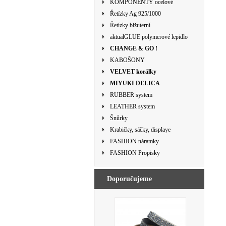
KOMPONENTY ocelové
Řetízky Ag 925/1000
Řetízky bižuterní
aktualGLUE polymerové lepidlo
CHANGE & GO !
KABOŠONY
VELVET korálky
MIYUKI DELICA
RUBBER system
LEATHER system
Šnůrky
Krabičky, sáčky, displaye
FASHION náramky
FASHION Propisky
Doporučujeme