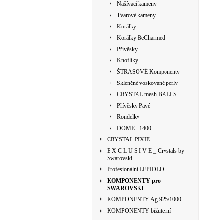
Našívací kameny
Tvarové kameny
Korálky
Korálky BeCharmed
Přívěsky
Knoflíky
ŠTRASOVÉ Komponenty
Skleněné voskované perly
CRYSTAL mesh BALLS
Přívěsky Pavé
Rondelky
DOME - 1400
CRYSTAL PIXIE
E X C L U S I V E _ Crystals by
Swarovski
Profesionální LEPIDLO
KOMPONENTY pro
SWAROVSKI
KOMPONENTY Ag 925/1000
KOMPONENTY bižuterní