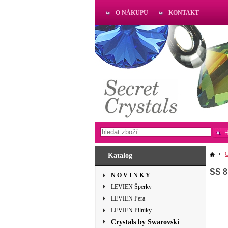
O NÁKUPU
KONTAKT
AKTUAL
www.aktual-koralky.cz
C
Katalog
SS 8
N O V I N K Y
LEVIEN Šperky
LEVIEN Pera
LEVIEN Pilníky
Crystals by Swarovski