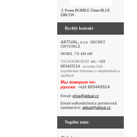
3. Prsten BUBBLE 53mm BLUE
ZIRCON
Rychlý kontakt
AKTUAL
, s.r.o. SECRET
CRYSTALS
MOBIL
731 449 449
VELKOOBCHOD
tel.: +420
603443514
- na tomto čísle
nepodáváme informace o objednávkách a
zásilkách
Мы говорим по-
русски
603443514
+420
Email:
elisa@aktual.cz
Email velkoobchod a partnerská
spolupráce:
aktual@aktual.cz
Napište nám: