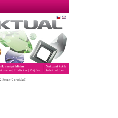
ník není přihlášen
Nákupní košík
strovat se
|
Přihlásit se
|
Můj účet
žádné položky
3-2,5mm)
(0 produktů)