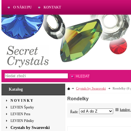
O NÁKUPU
KONTAKT
AKTUAL
www.aktual-koralky.cz
HLEDAT
Crystals by Swarovski
Rondelky
(6 
Katalog
Rondelky
N O V I N K Y
LEVIEN Šperky
katalog
Řadit:
LEVIEN Pera
LEVIEN Pilníky
Crystals by Swarovski