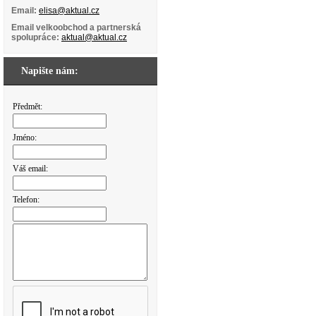
Email:
elisa@aktual.cz
Email velkoobchod a partnerská
spolupráce:
aktual@aktual.cz
Napište nám:
Předmět:
Jméno:
Váš email:
Telefon: