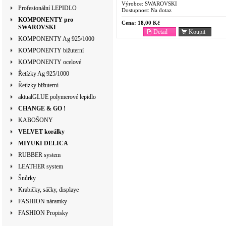
Výrobce:
SWAROVSKI
Profesionální LEPIDLO
Dostupnost:
Na dotaz
KOMPONENTY pro
Cena:
18,00 Kč
SWAROVSKI
Detail
Koupit
KOMPONENTY Ag 925/1000
KOMPONENTY bižuterní
KOMPONENTY ocelové
Řetízky Ag 925/1000
Řetízky bižuterní
aktualGLUE polymerové lepidlo
CHANGE & GO !
KABOŠONY
VELVET korálky
MIYUKI DELICA
RUBBER system
LEATHER system
Šnůrky
Krabičky, sáčky, displaye
FASHION náramky
FASHION Propisky