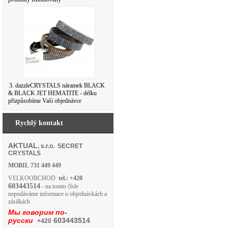
3. dazzleCRYSTALS náramek BLACK
& BLACK JET HEMATITE - délku
přizpůsobíme Vaší objednávce
Rychlý kontakt
AKTUAL
, s.r.o. SECRET
CRYSTALS
MOBIL
731 449 449
VELKOOBCHOD
tel.: +420
603443514
- na tomto čísle
nepodáváme informace o objednávkách a
zásilkách
Мы говорим по-
русски
603443514
+420