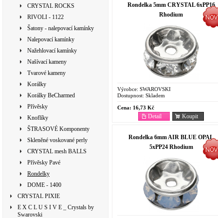
Rondelka 5mm CRYSTAL 6xPP16
CRYSTAL ROCKS
Rhodium
RIVOLI - 1122
Šatony - nalepovací kamínky
Nalepovací kamínky
Nažehlovací kamínky
Našívací kameny
Tvarové kameny
Korálky
Výrobce:
SWAROVSKI
Korálky BeCharmed
Dostupnost:
Skladem
Přívěsky
Cena:
16,73 Kč
Detail
Koupit
Knoflíky
ŠTRASOVÉ Komponenty
Rondelka 6mm AIR BLUE OPAL
Skleněné voskované perly
5xPP24 Rhodium
CRYSTAL mesh BALLS
Přívěsky Pavé
Rondelky
DOME - 1400
CRYSTAL PIXIE
E X C L U S I V E _ Crystals by
Swarovski