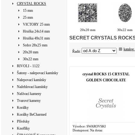
CRYSTAL ROCKS
15 mm
25 mm
VICTORY 25 mm
20x20 mm
30x22 mm
Hruška 24x14 mm
SECRET CRYSTALS ROCKS & 
Hruška 49x31 mm
Srdce 28x25 mm
katalog
Řadit:
20x20 mm
30x22 mm
RIVOLI - 1122
Šatony - nalepovací kamínky
crystal ROCKS 15 CRYSTAL
Nalepovací kamínky
GOLDEN CHOCOLATE
Nažehlovací kamínky
Našívací kameny
Tvarové kameny
Korálky
Korálky BeCharmed
Přívěsky
Výrobce:
SWAROVSKI
Knoflíky
Dostupnost:
Na dotaz