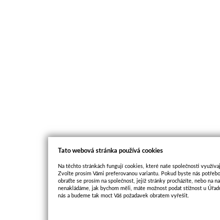
Tato webová stránka používá cookies
Na těchto stránkách fungují cookies, které naše společnosti využívaj
Zvolte prosím Vámi preferovanou variantu. Pokud byste nás potřebo
obraťte se prosím na společnost, jejíž stránky procházíte, nebo na 
nenakládáme, jak bychom měli, máte možnost podat stížnost u Úřadu
nás a budeme tak moct Váš požadavek obratem vyřešit.