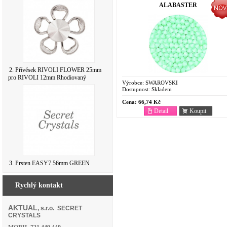
ALABASTER
2. Přívěsek RIVOLI FLOWER 25mm
pro RIVOLI 12mm Rhodiovaný
Výrobce:
SWAROVSKI
Dostupnost:
Skladem
Cena:
66,74 Kč
Detail
Koupit
3. Prsten EASY7 56mm GREEN
Rychlý kontakt
AKTUAL
, s.r.o. SECRET
CRYSTALS