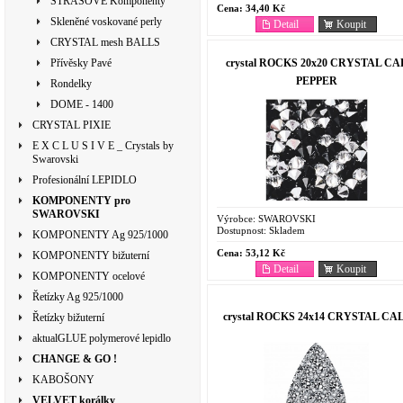
ŠTRASOVÉ Komponenty
Cena:
34,40 Kč
Skleněné voskované perly
Detail
Koupit
CRYSTAL mesh BALLS
crystal ROCKS 20x20 CRYSTAL CA
Přívěsky Pavé
PEPPER
Rondelky
DOME - 1400
CRYSTAL PIXIE
E X C L U S I V E _ Crystals by
Swarovski
Profesionální LEPIDLO
KOMPONENTY pro
SWAROVSKI
Výrobce:
SWAROVSKI
Dostupnost:
Skladem
KOMPONENTY Ag 925/1000
Cena:
53,12 Kč
KOMPONENTY bižuterní
Detail
Koupit
KOMPONENTY ocelové
Řetízky Ag 925/1000
crystal ROCKS 24x14 CRYSTAL CA
Řetízky bižuterní
aktualGLUE polymerové lepidlo
CHANGE & GO !
KABOŠONY
VELVET korálky