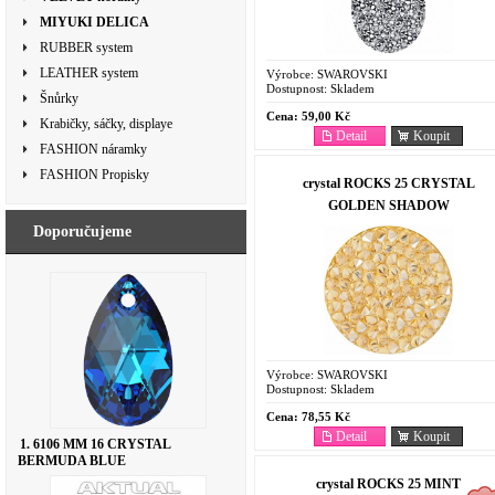
MIYUKI DELICA
RUBBER system
LEATHER system
Výrobce:
SWAROVSKI
Dostupnost:
Skladem
Šnůrky
Cena:
59,00 Kč
Krabičky, sáčky, displaye
Detail
Koupit
FASHION náramky
FASHION Propisky
crystal ROCKS 25 CRYSTAL
GOLDEN SHADOW
Doporučujeme
Výrobce:
SWAROVSKI
Dostupnost:
Skladem
Cena:
78,55 Kč
Detail
Koupit
1. 6106 MM 16 CRYSTAL
BERMUDA BLUE
crystal ROCKS 25 MINT