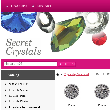
O NÁKUPU
KONTAKT
AKTUAL
www.aktual-koralky.cz
HLEDAT
Crystals by Swarovski
CRYSTAL R
Katalog
N O V I N K Y
LEVIEN Šperky
LEVIEN Pera
LEVIEN Pilníky
15 mm
25 mm
Crystals by Swarovski