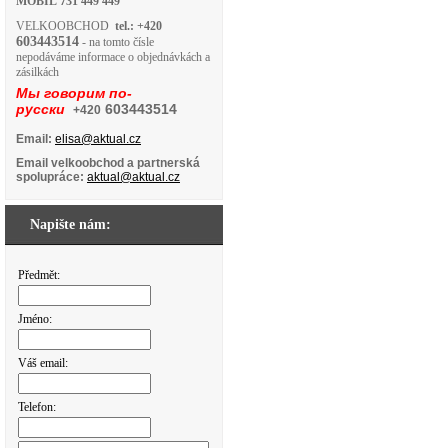
MOBIL
731 449 449
VELKOOBCHOD
tel.: +420
603443514
- na tomto čísle
nepodáváme informace o objednávkách a
zásilkách
Мы говорим по-
русски
603443514
+420
Email:
elisa@aktual.cz
Email velkoobchod a partnerská
spolupráce:
aktual@aktual.cz
Napište nám:
Předmět:
Jméno:
Váš email:
Telefon: