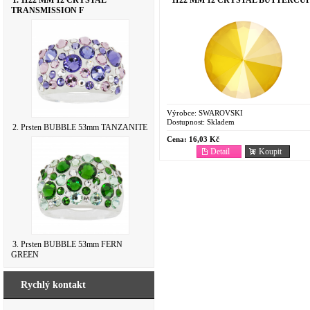
1. 1122 MM 12 CRYSTAL
TRANSMISSION F
Výrobce:
SWAROVSKI
Dostupnost:
Skladem
2. Prsten BUBBLE 53mm TANZANITE
Cena:
16,03 Kč
Detail
Koupit
3. Prsten BUBBLE 53mm FERN
GREEN
Rychlý kontakt