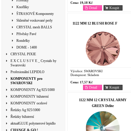
Přívěsky
Cena:
19,18 Kč
Knoflíky
Detail
Koupit
ŠTRASOVÉ Komponenty
Skleněné voskované perly
1122 MM 12 BLUSH ROSE F
CRYSTAL mesh BALLS
Přívěsky Pavé
Rondelky
DOME - 1400
CRYSTAL PIXIE
E X C L U S I V E _ Crystals by
Swarovski
Výrobce:
SWAROVSKI
Profesionální LEPIDLO
Dostupnost:
Skladem
KOMPONENTY pro
Cena:
17,57 Kč
SWAROVSKI
Detail
Koupit
KOMPONENTY Ag 925/1000
KOMPONENTY bižuterní
1122 MM 12 CRYSTAL ARMY
KOMPONENTY ocelové
GREEN Delite
Řetízky Ag 925/1000
Řetízky bižuterní
aktualGLUE polymerové lepidlo
CHANGE & GO !