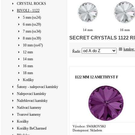
CRYSTAL ROCKS
RIVOLI - 1122
5 mm (ss24)
6 mm (ss29)
14 mm
16 mm
7 mm (ss34)
SECRET CRYSTALS 1122 RIVO
8 mm (ss39)
10 mm (ss47)
katalog
Řadit:
12 mm
14 mm
16 mm
18 mm
1122 MM 12 AMETHYST F
Kotlíky
Šatony - nalepovací kamínky
Nalepovací kamínky
Nažehlovací kamínky
Našívací kameny
Tvarové kameny
Korálky
Výrobce:
SWAROVSKI
Korálky BeCharmed
Dostupnost:
Skladem