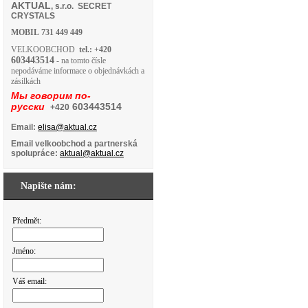
AKTUAL
, s.r.o. SECRET
CRYSTALS
MOBIL
731 449 449
VELKOOBCHOD
tel.: +420
603443514
- na tomto čísle
nepodáváme informace o objednávkách a
zásilkách
Мы говорим по-
русски
603443514
+420
Email:
elisa@aktual.cz
Email velkoobchod a partnerská
spolupráce:
aktual@aktual.cz
Napište nám:
Předmět:
Jméno:
Váš email: