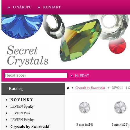
O NÁKUPU
KONTAKT
AKTUAL
www.aktual-koralky.cz
HLEDAT
Crystals by Swarovski
RIVOLI - 11
Katalog
N O V I N K Y
LEVIEN Šperky
LEVIEN Pera
LEVIEN Pilníky
5 mm (ss24)
6 mm (ss29)
Crystals by Swarovski