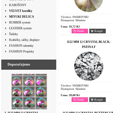
KABOŠONY
VELVET korálky
MIYUKI DELICA
Výrobce:
SWAROVSKI
Dostupnost:
Skladem
RUBBER system
Cena:
16,72 Kč
LEATHER system
Detail
Koupit
Šnůrky
Krabičky, sáčky, displaye
1122 MM 12 CRYSTAL BLACK-
FASHION náramky
PATINA F
FASHION Propisky
Doporučujeme
Výrobce:
SWAROVSKI
Dostupnost:
Skladem
Cena:
20,68 Kč
Detail
Koupit
1122 MM 12 CRYSTAL BUTTERCU