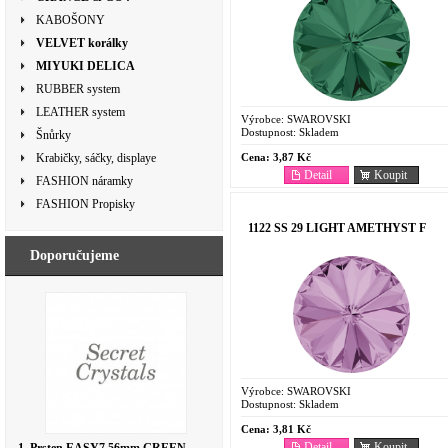
KABOŠONY
VELVET korálky
MIYUKI DELICA
RUBBER system
LEATHER system
Výrobce:
SWAROVSKI
Dostupnost:
Skladem
Šnůrky
Cena:
3,87 Kč
Krabičky, sáčky, displaye
Detail
Koupit
FASHION náramky
FASHION Propisky
1122 SS 29 LIGHT AMETHYST F
Doporučujeme
Výrobce:
SWAROVSKI
Dostupnost:
Skladem
Cena:
3,81 Kč
Detail
Koupit