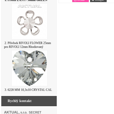
1. Prsten EASY7 56mm GREEN
2. Přívěsek RIVOLI FLOWER 25mm
pro RIVOLI 12mm Rhodiovaný
3. 6228 MM 10,3x10 CRYSTAL CAL
Rychlý kontakt
AKTUAL
, s.r.o. SECRET