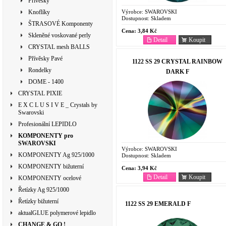
Přívěsky
Výrobce:
SWAROVSKI
Knoflíky
Dostupnost:
Skladem
ŠTRASOVÉ Komponenty
Cena:
3,84 Kč
Skleněné voskované perly
Detail
Koupit
CRYSTAL mesh BALLS
Přívěsky Pavé
1122 SS 29 CRYSTAL RAINBOW
Rondelky
DARK F
DOME - 1400
CRYSTAL PIXIE
E X C L U S I V E _ Crystals by
Swarovski
Profesionální LEPIDLO
KOMPONENTY pro
SWAROVSKI
Výrobce:
SWAROVSKI
KOMPONENTY Ag 925/1000
Dostupnost:
Skladem
KOMPONENTY bižuterní
Cena:
3,94 Kč
Detail
Koupit
KOMPONENTY ocelové
Řetízky Ag 925/1000
Řetízky bižuterní
1122 SS 29 EMERALD F
aktualGLUE polymerové lepidlo
CHANGE & GO !