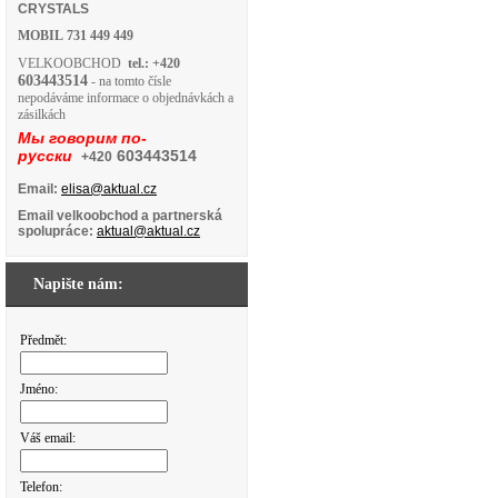
CRYSTALS
MOBIL
731 449 449
VELKOOBCHOD
tel.: +420
603443514
- na tomto čísle
nepodáváme informace o objednávkách a
zásilkách
Мы говорим по-
русски
603443514
+420
Email:
elisa@aktual.cz
Email velkoobchod a partnerská
spolupráce:
aktual@aktual.cz
Napište nám:
Předmět:
Jméno:
Váš email:
Telefon: