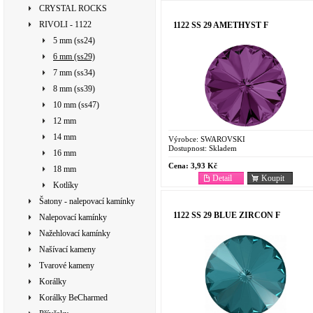
CRYSTAL ROCKS
RIVOLI - 1122
1122 SS 29 AMETHYST F
5 mm (ss24)
6 mm (ss29)
7 mm (ss34)
8 mm (ss39)
10 mm (ss47)
12 mm
14 mm
Výrobce:
SWAROVSKI
Dostupnost:
Skladem
16 mm
Cena:
3,93 Kč
18 mm
Detail
Koupit
Kotlíky
Šatony - nalepovací kamínky
1122 SS 29 BLUE ZIRCON F
Nalepovací kamínky
Nažehlovací kamínky
Našívací kameny
Tvarové kameny
Korálky
Korálky BeCharmed