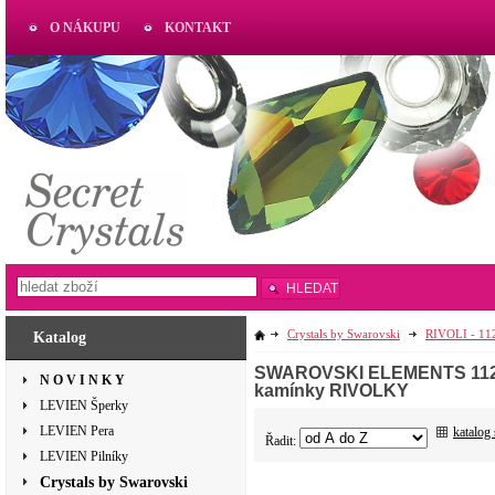
O NÁKUPU
KONTAKT
AKTUAL
www.aktual-koralky.cz
HLEDAT
Crystals by Swarovski
RIVOLI - 11
Katalog
SWAROVSKI ELEMENTS 1122 RI
N O V I N K Y
kamínky RIVOLKY
LEVIEN Šperky
LEVIEN Pera
katalog
Řadit:
LEVIEN Pilníky
Crystals by Swarovski