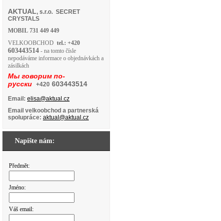
AKTUAL
, s.r.o. SECRET
CRYSTALS
MOBIL
731 449 449
VELKOOBCHOD
tel.: +420
603443514
- na tomto čísle
nepodáváme informace o objednávkách a
zásilkách
Мы говорим по-
русски
603443514
+420
Email:
elisa@aktual.cz
Email velkoobchod a partnerská
spolupráce:
aktual@aktual.cz
Napište nám:
Předmět:
Jméno:
Váš email: