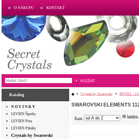
O NÁKUPU
KONTAKT
AKTUAL
www.aktual-koralky.cz
HLEDAT
Crystals by Swarovski
RIVOLI - 11
Katalog
SWAROVSKI ELEMENTS 1122 R
N O V I N K Y
LEVIEN Šperky
katalog
Řadit:
LEVIEN Pera
LEVIEN Pilníky
Crystals by Swarovski