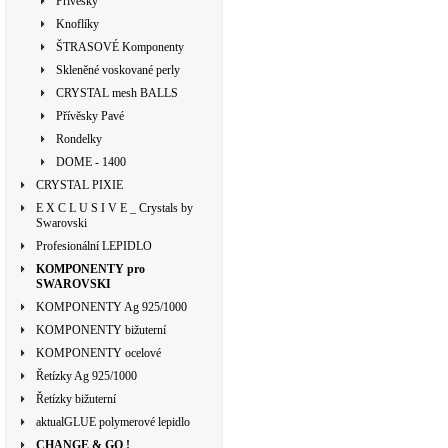
Přívěsky
Knoflíky
ŠTRASOVÉ Komponenty
Skleněné voskované perly
CRYSTAL mesh BALLS
Přívěsky Pavé
Rondelky
DOME - 1400
CRYSTAL PIXIE
E X C L U S I V E _ Crystals by
Swarovski
Profesionální LEPIDLO
KOMPONENTY pro
SWAROVSKI
KOMPONENTY Ag 925/1000
KOMPONENTY bižuterní
KOMPONENTY ocelové
Řetízky Ag 925/1000
Řetízky bižuterní
aktualGLUE polymerové lepidlo
CHANGE & GO !