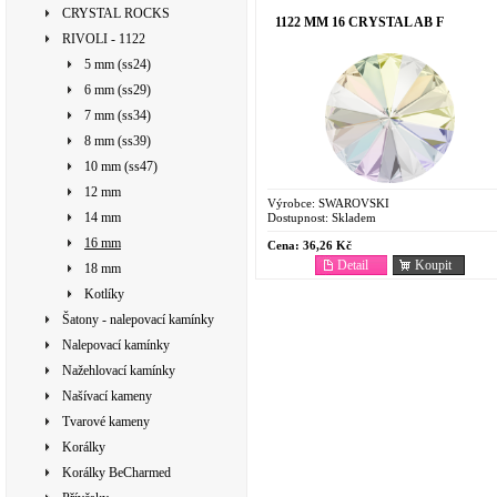
CRYSTAL ROCKS
1122 MM 16 CRYSTAL AB F
RIVOLI - 1122
5 mm (ss24)
6 mm (ss29)
7 mm (ss34)
8 mm (ss39)
10 mm (ss47)
12 mm
Výrobce:
SWAROVSKI
14 mm
Dostupnost:
Skladem
16 mm
Cena:
36,26 Kč
Detail
Koupit
18 mm
Kotlíky
Šatony - nalepovací kamínky
Nalepovací kamínky
Nažehlovací kamínky
Našívací kameny
Tvarové kameny
Korálky
Korálky BeCharmed