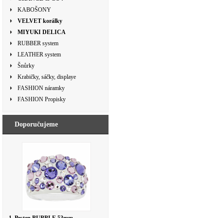
KABOŠONY
VELVET korálky
MIYUKI DELICA
RUBBER system
LEATHER system
Šnůrky
Krabičky, sáčky, displaye
FASHION náramky
FASHION Propisky
Doporučujeme