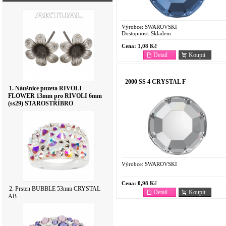
Výrobce:
SWAROVSKI
Dostupnost:
Skladem
Cena:
1,08 Kč
Detail
Koupit
2000 SS 4 CRYSTAL F
1. Náušnice puzeta RIVOLI
FLOWER 13mm pro RIVOLI 6mm
(ss29) STAROSTŘÍBRO
Výrobce:
SWAROVSKI
Cena:
0,98 Kč
2. Prsten BUBBLE 53mm CRYSTAL
Detail
Koupit
AB