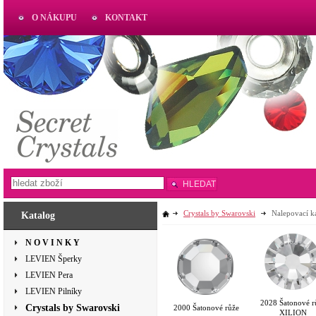
O NÁKUPU
KONTAKT
AKTUAL
www.aktual-koralky.cz
HLEDAT
Crystals by Swarovski
Nalepovací 
Katalog
N O V I N K Y
LEVIEN Šperky
LEVIEN Pera
LEVIEN Pilníky
2028 Šatonové r
Crystals by Swarovski
2000 Šatonové růže
XILION