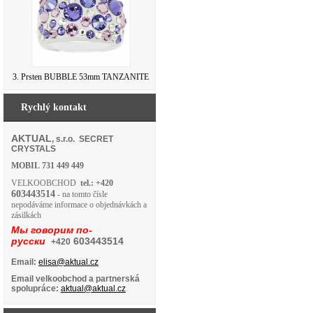
3. Prsten BUBBLE 53mm TANZANITE
Rychlý kontakt
AKTUAL
, s.r.o. SECRET
CRYSTALS
MOBIL
731 449 449
VELKOOBCHOD
tel.: +420
603443514
- na tomto čísle
nepodáváme informace o objednávkách a
zásilkách
Мы говорим по-
русски
603443514
+420
Email:
elisa@aktual.cz
Email velkoobchod a partnerská
spolupráce:
aktual@aktual.cz