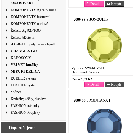
SWAROVSKI
Detail
Koupit
KOMPONENTY Ag 925/1000
KOMPONENTY bižuterní
2000 SS 3 JONQUIL F
KOMPONENTY ocelové
Řetízky Ag 925/1000
Řetízky bižuterní
aktualGLUE polymerové lepidlo
CHANGE & GO !
KABOŠONY
VELVET korálky
Výrobce:
SWAROVSKI
MIYUKI DELICA
Dostupnost:
Skladem
RUBBER system
Cena:
1,03 Kč
Detail
Koupit
LEATHER system
Šnůrky
Krabičky, sáčky, displaye
2000 SS 3 MONTANA F
FASHION náramky
FASHION Propisky
Doporučujeme