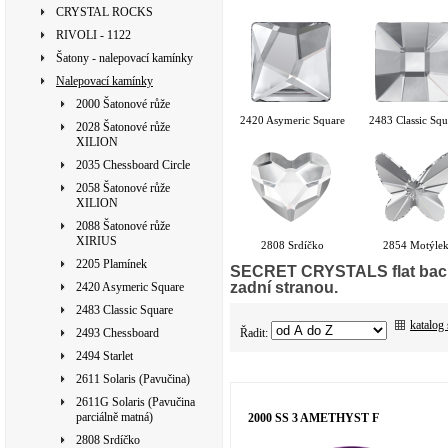
CRYSTAL ROCKS
RIVOLI - 1122
Šatony - nalepovací kamínky
Nalepovací kamínky
2000 Šatonové růže
2420 Asymeric Square
2483 Classic Squ
2028 Šatonové růže
XILION
2035 Chessboard Circle
2058 Šatonové růže
XILION
2088 Šatonové růže
XIRIUS
2808 Srdíčko
2854 Motýle
2205 Plamínek
SECRET CRYSTALS flat back
zadní stranou.
2420 Asymeric Square
2483 Classic Square
katalog
Řadit:
2493 Chessboard
2494 Starlet
2611 Solaris (Pavučina)
2611G Solaris (Pavučina
parciálně matná)
2000 SS 3 AMETHYST F
2808 Srdíčko