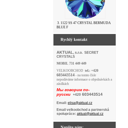
3. 1122 SS 47 CRYSTAL BERMUDA
BLUE F
Rychlý kontakt
AKTUAL
, s.r.o. SECRET
CRYSTALS
MOBIL
731 449 449
VELKOOBCHOD
tel.: +420
603443514
- na tomto čísle
nepodáváme informace o objednávkách a
zásilkách
Мы говорим по-
русски
603443514
+420
Email:
elisa@aktual.cz
Email velkoobchod a partnerská
spolupráce:
aktual@aktual.cz
Napište nám: