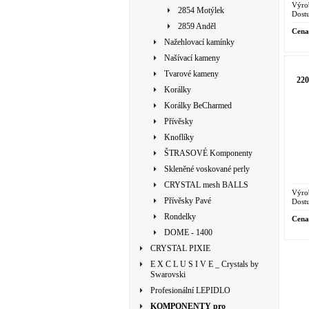
Výro
2854 Motýlek
Dostu
2859 Anděl
Cena
Nažehlovací kamínky
Našívací kameny
Tvarové kameny
22
Korálky
Korálky BeCharmed
Přívěsky
Knoflíky
ŠTRASOVÉ Komponenty
Skleněné voskované perly
CRYSTAL mesh BALLS
Výro
Přívěsky Pavé
Dostu
Rondelky
Cena
DOME - 1400
CRYSTAL PIXIE
E X C L U S I V E _ Crystals by
Swarovski
Profesionální LEPIDLO
KOMPONENTY pro