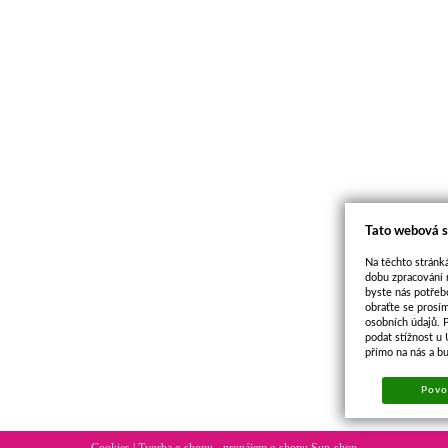
Tato webová s
Na těchto stránká
dobu zpracování 
byste nás potřeb
obraťte se prosí
osobních údajů. 
podat stížnost u
přímo na nás a b
Povol