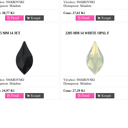
bce:
SWAROVSKI
Výrobce:
SWAROVSKI
pnost:
Skladem
Dostupnost:
Skladem
:
30,77 Kč
Cena:
27,62 Kč
Detail
Koupit
Detail
Koupit
05 MM 14 JET
2205 MM 14 WHITE OPAL F
bce:
SWAROVSKI
Výrobce:
SWAROVSKI
pnost:
Skladem
Dostupnost:
Skladem
:
24,97 Kč
Cena:
27,29 Kč
Detail
Koupit
Detail
Koupit