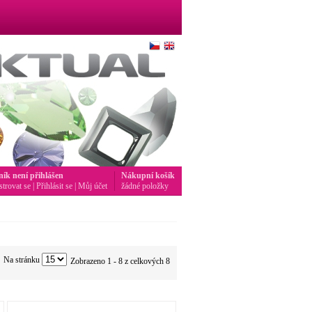
ník není přihlášen
Nákupní košík
strovat se
|
Přihlásit se
|
Můj účet
žádné položky
Na stránku
Zobrazeno 1 - 8 z celkových 8