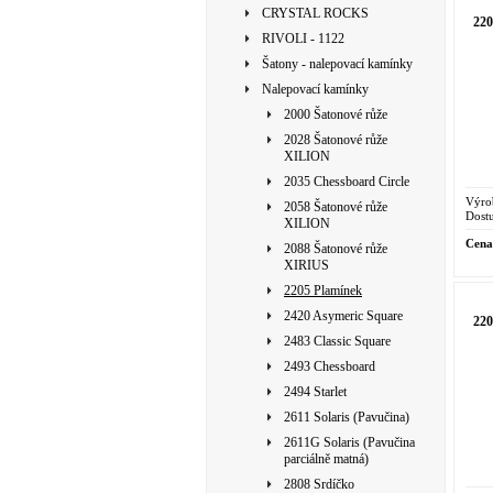
CRYSTAL ROCKS
22
RIVOLI - 1122
Šatony - nalepovací kamínky
Nalepovací kamínky
2000 Šatonové růže
2028 Šatonové růže
XILION
2035 Chessboard Circle
Výro
2058 Šatonové růže
Dostu
XILION
Cena
2088 Šatonové růže
XIRIUS
2205 Plamínek
2420 Asymeric Square
22
2483 Classic Square
2493 Chessboard
2494 Starlet
2611 Solaris (Pavučina)
2611G Solaris (Pavučina
parciálně matná)
2808 Srdíčko