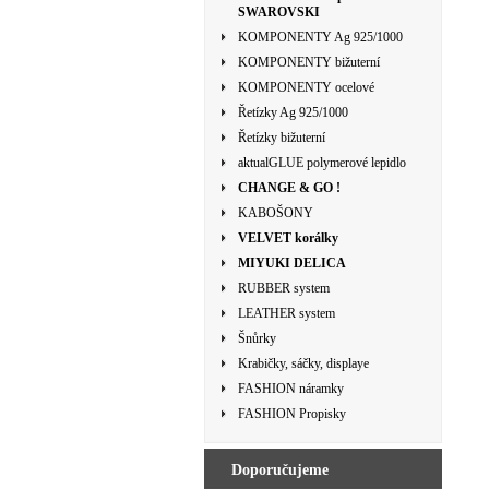
SWAROVSKI
KOMPONENTY Ag 925/1000
KOMPONENTY bižuterní
KOMPONENTY ocelové
Řetízky Ag 925/1000
Řetízky bižuterní
aktualGLUE polymerové lepidlo
CHANGE & GO !
KABOŠONY
VELVET korálky
MIYUKI DELICA
RUBBER system
LEATHER system
Šnůrky
Krabičky, sáčky, displaye
FASHION náramky
FASHION Propisky
Doporučujeme