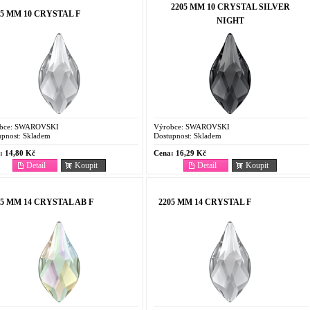
2205 MM 10 CRYSTAL SILVER
05 MM 10 CRYSTAL F
NIGHT
bce:
SWAROVSKI
Výrobce:
SWAROVSKI
pnost:
Skladem
Dostupnost:
Skladem
:
14,80 Kč
Cena:
16,29 Kč
Detail
Koupit
Detail
Koupit
05 MM 14 CRYSTAL AB F
2205 MM 14 CRYSTAL F