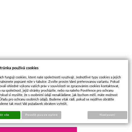
tránka používá cookies
ch fungují cookies, které naše společnosti využívají. Jednotlivé typy cookies a jejich
naleznete popsané níže v tabulce. Zvolte prosím Vámi preferovanou variantu. Pokud
ovali ohledně výkonu vašich práv v souvislosti se zpracováním cookies kontaktovat,
m na společnost, jejíž stránky procházíte, nebo na našeho Pověřence pro ochranu
Pokud si myslíte, že s osobními údaji nenakládáme, jak bychom měli, máte možnost
 Úřadu pro ochranu osobních údajů. Budeme však rádi, pokud se nejdříve obrátíte
udeme tak moct Váš požadavek obratem vyřešit.
it vše
Povolit pouze nutné
Nastavení