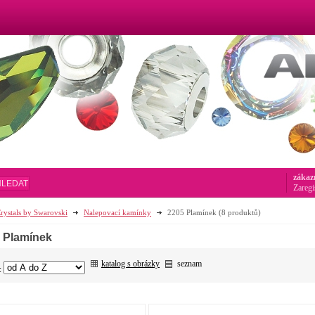
zákaz
HLEDAT
Zaregi
rystals by Swarovski
Nalepovací kamínky
2205 Plamínek
(8 produktů)
 Plamínek
katalog s obrázky
seznam
: