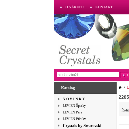
O NÁKUPU
KONTAKT
AKTUAL
www.aktual-koralky.cz
C
Katalog
2205
N O V I N K Y
LEVIEN Šperky
Řadit
LEVIEN Pera
LEVIEN Pilníky
Crystals by Swarovski