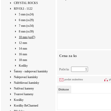
CRYSTAL ROCKS
RIVOLI - 1122
5 mm (ss24)
6 mm (ss29)
7 mm (ss34)
8 mm (ss39)
10 mm (ss47)
12 mm
14 mm
16 mm
Cena za ks
18 mm
Kotlíky
Počet ks
Šatony - nalepovací kamínky
Nalepovací kamínky
poslat známému
p
Nažehlovací kamínky
Našívací kameny
Diskuse
Tvarové kameny
Korálky
Korálky BeCharmed