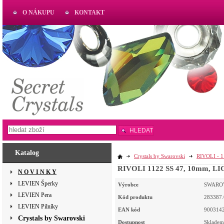
O NÁKUPU
KONTAKT
AKTUAL
www.aktual-koralky.cz
HLEDAT
Katalog
Crystals by Swarovski
RIVOLI - 
RIVOLI 1122 SS 47, 10mm, LIG
N O V I N K Y
LEVIEN Šperky
Výrobce
SWARO
LEVIEN Pera
Kód produktu
283387.
LEVIEN Pilníky
EAN kód
900314
Crystals by Swarovski
Dostupnost
Skladem