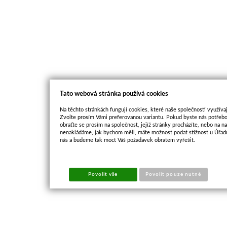
Tato webová stránka používá cookies
Na těchto stránkách fungují cookies, které naše společnosti využívaj
Zvolte prosím Vámi preferovanou variantu. Pokud byste nás potřebo
obraťte se prosím na společnost, jejíž stránky procházíte, nebo na 
nenakládáme, jak bychom měli, máte možnost podat stížnost u Úřadu
nás a budeme tak moct Váš požadavek obratem vyřešit.
Povolit vše
Povolit pouze nutné