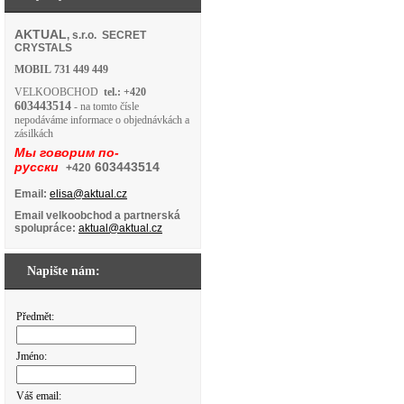
AKTUAL
, s.r.o. SECRET
CRYSTALS
MOBIL
731 449 449
VELKOOBCHOD
tel.: +420
603443514
- na tomto čísle
nepodáváme informace o objednávkách a
zásilkách
Мы говорим по-
русски
603443514
+420
Email:
elisa@aktual.cz
Email velkoobchod a partnerská
spolupráce:
aktual@aktual.cz
Napište nám:
Předmět:
Jméno:
Váš email: