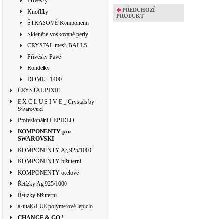
Přívěsky
PŘEDCHOZÍ
Knoflíky
PRODUKT
ŠTRASOVÉ Komponenty
Skleněné voskované perly
CRYSTAL mesh BALLS
Přívěsky Pavé
Rondelky
DOME - 1400
CRYSTAL PIXIE
E X C L U S I V E _ Crystals by
Swarovski
Profesionální LEPIDLO
KOMPONENTY pro
SWAROVSKI
KOMPONENTY Ag 925/1000
KOMPONENTY bižuterní
KOMPONENTY ocelové
Řetízky Ag 925/1000
Řetízky bižuterní
aktualGLUE polymerové lepidlo
CHANGE & GO !