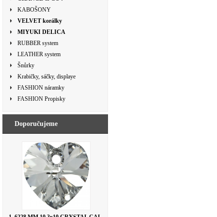
KABOŠONY
VELVET korálky
MIYUKI DELICA
RUBBER system
LEATHER system
Šnůrky
Krabičky, sáčky, displaye
FASHION náramky
FASHION Propisky
Doporučujeme