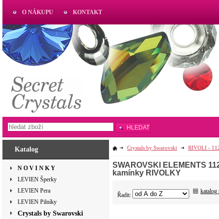
O NÁKUPU
KONTAKT
AKTUAL
www.aktual-koralky.cz
HLEDAT
Crystals by Swarovski
RIVOLI - 11
Katalog
SWAROVSKI ELEMENTS 1122 RI
N O V I N K Y
kamínky RIVOLKY
LEVIEN Šperky
LEVIEN Pera
katalog
Řadit:
LEVIEN Pilníky
Crystals by Swarovski