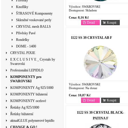
Přívěsky
Výrobce:
SWAROVSKI
Knoflíky
Dostupnost:
Skladem
ŠTRASOVÉ Komponenty
Cena:
8,16 Kč
Skleněné voskované perly
Detail
Koupit
CRYSTAL mesh BALLS
Přívěsky Pavé
1122 SS 39 CRYSTAL AB F
Rondelky
DOME - 1400
CRYSTAL PIXIE
E X C L U S I V E _ Crystals by
Swarovski
Profesionální LEPIDLO
KOMPONENTY pro
SWAROVSKI
Výrobce:
SWAROVSKI
KOMPONENTY Ag 925/1000
Dostupnost:
Na dotaz
KOMPONENTY bižuterní
Cena:
10,87 Kč
Detail
Koupit
KOMPONENTY ocelové
Řetízky Ag 925/1000
1122 SS 39 CRYSTAL BLACK-
Řetízky bižuterní
PATINA F
aktualGLUE polymerové lepidlo
CHANGE & GO !