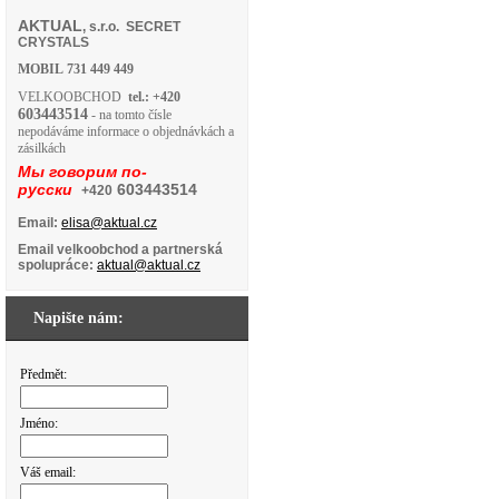
AKTUAL
, s.r.o. SECRET
CRYSTALS
MOBIL
731 449 449
VELKOOBCHOD
tel.: +420
603443514
- na tomto čísle
nepodáváme informace o objednávkách a
zásilkách
Мы говорим по-
русски
603443514
+420
Email:
elisa@aktual.cz
Email velkoobchod a partnerská
spolupráce:
aktual@aktual.cz
Napište nám:
Předmět:
Jméno:
Váš email: