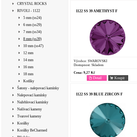
CRYSTAL ROCKS
RIVOLI - 1122
1122 SS 39 AMETHYST F
5 mm (ss24)
6 mm (ss29)
7 mm (ss34)
8 mm (ss39)
10 mm (ss47)
12 mm
14 mm
Výrobce:
SWAROVSKI
Dostupnost:
Skladem
16 mm
Cena:
9,27 Kč
18 mm
Detail
Koupit
Kotlíky
Šatony - nalepovací kamínky
1122 SS 39 BLUE ZIRCON F
Nalepovací kamínky
Nažehlovací kamínky
Našívací kameny
Tvarové kameny
Korálky
Korálky BeCharmed