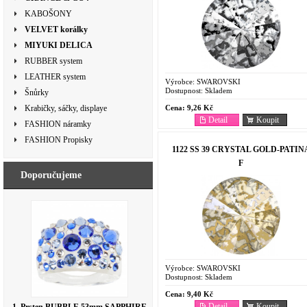
KABOŠONY
VELVET korálky
MIYUKI DELICA
RUBBER system
LEATHER system
Výrobce:
SWAROVSKI
Dostupnost:
Skladem
Šnůrky
Cena:
9,26 Kč
Krabičky, sáčky, displaye
Detail
Koupit
FASHION náramky
FASHION Propisky
1122 SS 39 CRYSTAL GOLD-PATIN
F
Doporučujeme
Výrobce:
SWAROVSKI
Dostupnost:
Skladem
Cena:
9,40 Kč
Detail
Koupit