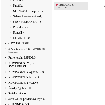
Přívěsky
PŘEDCHOZÍ
Knoflíky
R
PRODUKT
ŠTRASOVÉ Komponenty
Skleněné voskované perly
CRYSTAL mesh BALLS
Přívěsky Pavé
Rondelky
DOME - 1400
CRYSTAL PIXIE
E X C L U S I V E _ Crystals by
Swarovski
Profesionální LEPIDLO
KOMPONENTY pro
SWAROVSKI
KOMPONENTY Ag 925/1000
KOMPONENTY bižuterní
KOMPONENTY ocelové
Řetízky Ag 925/1000
Řetízky bižuterní
aktualGLUE polymerové lepidlo
CHANGE & GO !