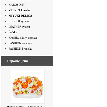
KABOŠONY
VELVET korálky
MIYUKI DELICA
RUBBER system
LEATHER system
Šnůrky
Krabičky, sáčky, displaye
FASHION náramky
FASHION Propisky
Doporučujeme