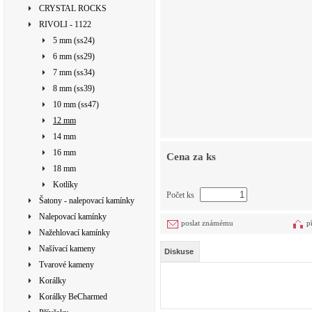
CRYSTAL ROCKS
RIVOLI - 1122
5 mm (ss24)
6 mm (ss29)
7 mm (ss34)
8 mm (ss39)
10 mm (ss47)
12 mm
14 mm
16 mm
Cena za ks
18 mm
Kotlíky
Počet ks
Šatony - nalepovací kamínky
Nalepovací kamínky
poslat známému
p
Nažehlovací kamínky
Našívací kameny
Diskuse
Tvarové kameny
Korálky
Korálky BeCharmed