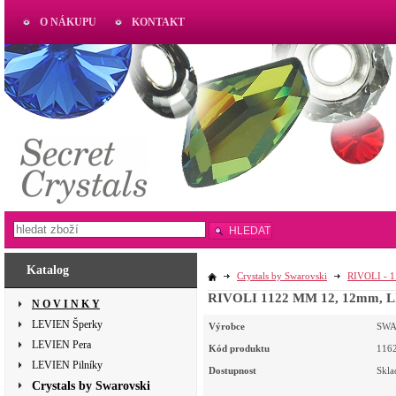
O NÁKUPU
KONTAKT
AKTUAL
www.aktual-koralky.cz
HLEDAT
Katalog
Crystals by Swarovski
RIVOLI - 
RIVOLI 1122 MM 12, 12mm, LI
N O V I N K Y
LEVIEN Šperky
Výrobce
SWA
LEVIEN Pera
Kód produktu
116
LEVIEN Pilníky
Dostupnost
Skl
Crystals by Swarovski