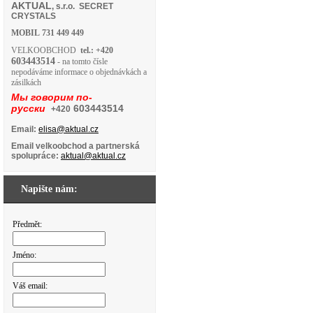
AKTUAL
, s.r.o. SECRET
CRYSTALS
MOBIL
731 449 449
VELKOOBCHOD
tel.: +420
603443514
- na tomto čísle
nepodáváme informace o objednávkách a
zásilkách
Мы говорим по-
русски
603443514
+420
Email:
elisa@aktual.cz
Email velkoobchod a partnerská
spolupráce:
aktual@aktual.cz
Napište nám:
Předmět:
Jméno:
Váš email: